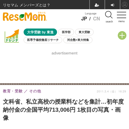
リセマム メンバーズ
Language
JP
/
CN
menu
search
大学受験 by 東進
医学部
東大受験
医専予備校徹底リサーチ
河合塾×東大特集
親子で考える大学選び
高校受験
中学受験
小学校受験
advertisement
共通テスト
夏休み
8月開催学校説明会・相談会
8月開催イベント・WS
全国公立高校 過去問
人気記事
自由研究教材（小学生向け）
自由研究教材（中学生向け）
ランキング
教育・受験
その他
2011.3.4（金） 16:29
文科省、私立高校の授業料などを集計…初年度
納付金の全国平均713,006円 1枚目の写真・画
像