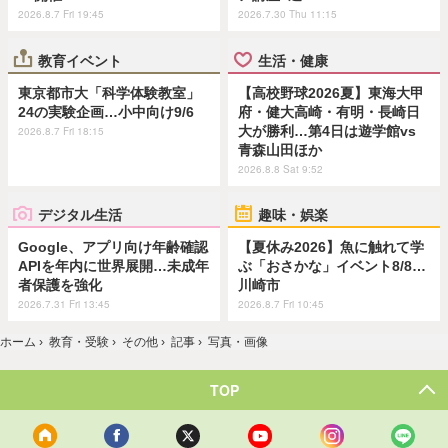
2026.8.7 Fri 19:45
2026.7.30 Thu 11:15
教育イベント
生活・健康
東京都市大「科学体験教室」
【高校野球2026夏】東海大甲
24の実験企画…小中向け9/6
府・健大高崎・有明・長崎日
大が勝利…第4日は遊学館vs
2026.8.7 Fri 18:15
青森山田ほか
2026.8.8 Sat 9:52
デジタル生活
趣味・娯楽
Google、アプリ向け年齢確認
【夏休み2026】魚に触れて学
APIを年内に世界展開…未成年
ぶ「おさかな」イベント8/8…
者保護を強化
川崎市
2026.7.31 Fri 13:45
2026.8.7 Fri 10:45
ホーム
›
教育・受験
›
その他
›
記事
›
写真・画像
TOP