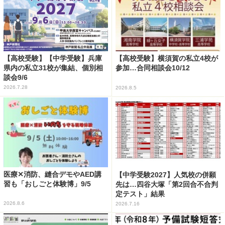
【高校受験】【中学受験】兵庫
【高校受験】横須賀の私立4校が
県内の私立31校が集結、個別相
参加…合同相談会10/12
談会9/6
2026.7.28
2026.8.5
医療✕消防、縫合デモやAED講
【中学受験2027】人気校の併願
習も「おしごと体験博」9/5
先は…四谷大塚「第2回合不合判
定テスト」結果
2026.8.6
2026.7.16