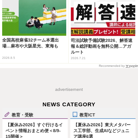
全国高校麻雀32チーム本選出
司法試験予備試験2026、解答速
場…麻布や大阪星光、東海も
報＆総評動画を無料公開…アガ
ルート
2026.8.5
2026.7.21
Recommended by
advertisement
NEWS CATEGORY
教育・受験
教育ICT
【夏休み2026】すぐ行けるイ
【夏休み2026】東大メタバー
ベント情報おまとめ便＜8/9-
ス工学部、生成AIなどジュニ
15開催＞
ア講座6選