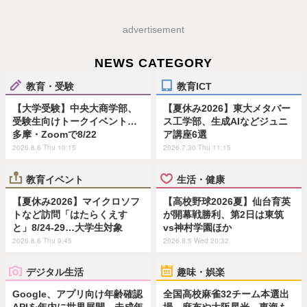
advertisement
NEWS CATEGORY
教育・受験
教育ICT
【大学受験】中央大商学部、
【夏休み2026】東大メタバー
受験生向けトークイベント…
ス工学部、生成AIなどジュニ
多摩・Zoomで8/22
ア講座6選
2026.8.6 Thu 10:15
2026.7.30 Thu 11:15
教育イベント
生活・健康
【夏休み2026】マイクロソフ
【高校野球2026夏】仙台育英
トなど訪問「はたらくえす
が開幕戦勝利、第2日は東筑
と」8/24-29…大学生対象
vs神村学園ほか
2026.8.6 Thu 9:45
2026.8.5 Wed 20:32
デジタル生活
趣味・娯楽
Google、アプリ向け年齢確認
全国高校麻雀32チーム本選出