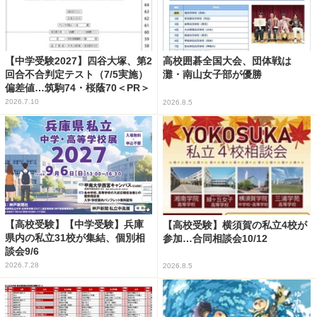
【中学受験2027】四谷大塚、第2
高校囲碁全国大会、団体戦は
回合不合判定テスト（7/5実施）
灘・南山女子部が優勝
偏差値…筑駒74・桜蔭70＜PR＞
2026.7.10
2026.8.5
【高校受験】【中学受験】兵庫
【高校受験】横須賀の私立4校が
県内の私立31校が集結、個別相
参加…合同相談会10/12
談会9/6
2026.7.28
2026.8.5