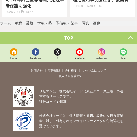
APIを年内に世界展開…未成年
場…麻布や大阪星光、東海も
者保護を強化
2026.8.5 Wed 19:45
2026.7.31 Fri 13:45
ホーム
›
教育・受験
›
学校・塾・予備校
›
記事
›
写真・画像
TOP
Home
Facebook
X
YouTube
Instagram
line
お問合せ
広告掲載
会社概要
リセマムについて
個人情報保護方針
リセマムは、株式会社イード（東証グロース上場）の運
営するサービスです。
証券コード：6038
株式会社イードは、個人情報の適切な取扱いを行う事業
者に対して付与されるプライバシーマークの付与認定を
受けています。