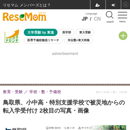
リセマム メンバーズ
Language
JP
/
CN
menu
search
大学受験 by 東進
医学部
東大受験
医専予備校徹底リサーチ
河合塾×東大特集
親子で考える大学選び
高校受験
中学受験
小学校受験
advertisement
共通テスト
夏休み
8月開催学校説明会・相談会
8月開催イベント・WS
全国公立高校 過去問
人気記事
自由研究教材（小学生向け）
自由研究教材（中学生向け）
ランキング
教育・受験
学校・塾・予備校
2011.3.24（木） 19:24
鳥取県、小中高・特別支援学校で被災地からの
転入学受付け 2枚目の写真・画像