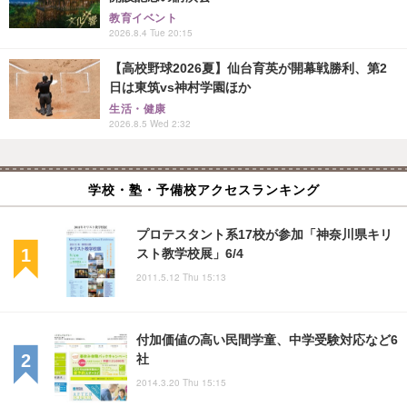
教育イベント
2026.8.4 Tue 20:15
【高校野球2026夏】仙台育英が開幕戦勝利、第2
日は東筑vs神村学園ほか
生活・健康
2026.8.5 Wed 2:32
学校・塾・予備校アクセスランキング
プロテスタント系17校が参加「神奈川県キリ
スト教学校展」6/4
2011.5.12 Thu 15:13
付加価値の高い民間学童、中学受験対応など6
社
2014.3.20 Thu 15:15