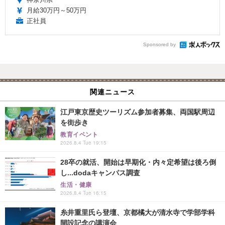
月給30万円～50万円
正社員
Sponsored by
関連ニュース
江戸東京歴史ツーリズム参加者募集、両国駅周辺
を街歩き
教育イベント
2026.8.4 Tue 19:15
28卒の就活、開始は早期化・内々定希望は後ろ倒
し...dodaキャンパス調査
生活・健康
2026.8.4 Tue 16:15
糸井重里氏ら登壇、京都橘大が清水寺で学部学科
開設記念の講演会