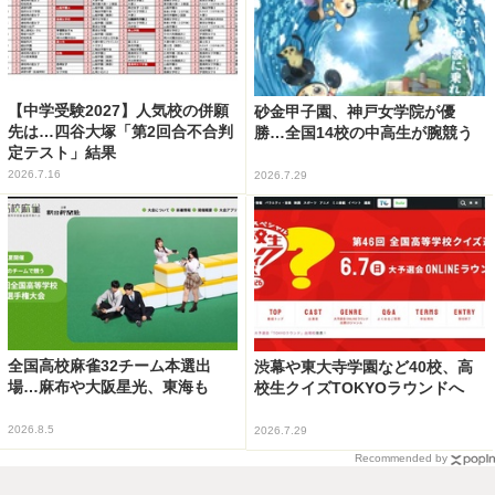
【中学受験2027】人気校の併願
砂金甲子園、神戸女学院が優
先は…四谷大塚「第2回合不合判
勝…全国14校の中高生が腕競う
定テスト」結果
2026.7.16
2026.7.29
全国高校麻雀32チーム本選出
渋幕や東大寺学園など40校、高
場…麻布や大阪星光、東海も
校生クイズTOKYOラウンドへ
2026.8.5
2026.7.29
Recommended by