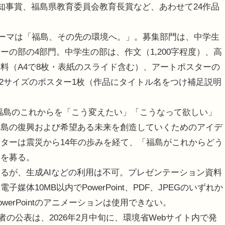
県知事賞、福島県教育委員会教育長賞など、あわせて24作品
テーマは「福島、その先の環境へ。」。募集部門は、中学生
の部の4部門。中学生の部は、作文（1,200字程度）、高
料（A4で8枚・表紙のスライド含む）、アートポスターの
B2サイズのポスター1枚（作品にタイトル名をつけ補足説明
福島のこれからを「こう変えたい」「こうなって欲しい」
福島の復興および希望ある未来を創造していくためのアイデ
ターは震災から14年の歩みを経て、「福島がこれからどう
品を募る。
るが、生成AIなどの利用は不可。プレゼンテーション資料
体10MB以内でPowerPoint、PDF、JPEGのいずれか
erPointのアニメーションは使用できない。
者の公表は、2026年2月中旬に、環境省Webサイト内で発