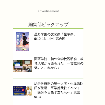
advertisement
編集部ピックアップ
星野学園の文化祭「星華祭」
9/12-13…小中高合同
関西学院・初の全学校説明会…教
育現場から語られた「一貫教育の
魅力とこれから」
総合診療医の第一人者・生坂政臣
氏が登壇…医学部受験イベント
「医師を目指す君たちへ」東京
9/13