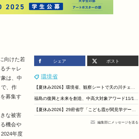
来に向けた若
シェア
ポスト
するチャレ
環境省
対象は、中
まで、作
【夏休み2026】環境省、観察シートで天の川チェック「夏の星空観察」
ーを募集す
福島の復興と未来を創造、中高大対象アワード11/15まで募集
【夏休み2026】29府省庁「こども霞が関見学デー」展示・体験など7/29-30
きな被害
編集部にメッセージを送る
える機会や
024年度