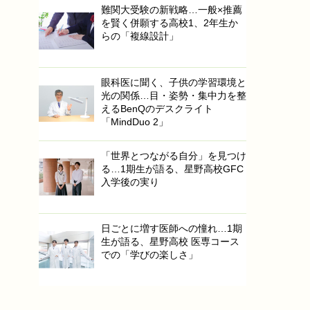
難関大受験の新戦略…一般×推薦
を賢く併願する高校1、2年生か
らの「複線設計」
眼科医に聞く、子供の学習環境と
光の関係…目・姿勢・集中力を整
えるBenQのデスクライト
「MindDuo 2」
「世界とつながる自分」を見つけ
る…1期生が語る、星野高校GFC
入学後の実り
日ごとに増す医師への憧れ…1期
生が語る、星野高校 医専コース
での「学びの楽しさ」