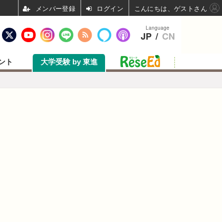
ログイン
こんにちは、ゲストさん
Language
JP
/
CN
ント
大学受験 by 東進