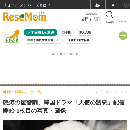
リセマム メンバーズ
Language
JP
/
CN
menu
search
大学受験 by 東進
医学部
東大受験
医専予備校徹底リサーチ
河合塾×東大特集
親子で考える大学選び
高校受験
中学受験
小学校受験
advertisement
共通テスト
夏休み
8月開催学校説明会・相談会
8月開催イベント・WS
全国公立高校 過去問
人気記事
自由研究教材（小学生向け）
自由研究教材（中学生向け）
ランキング
趣味・娯楽
その他
2011.5.24（火） 18:09
怒涛の復讐劇、韓国ドラマ「天使の誘惑」配信
開始 1枚目の写真・画像