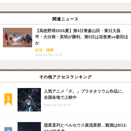
関連ニュース
【高校野球2026夏】第4日青森山田・東日大昌
平・大分商・英明が勝利、第5日は花巻東vs新田ほ
か
生活・健康
2026.8.8 Sat 15:15
その他アクセスランキング
人気アニメ「チ。」プラネタリウム作品に、
全国各地で上映中
2026.6.9 Tue 18:15
惑星直列とペルセウス座流星群…観測は8/12-