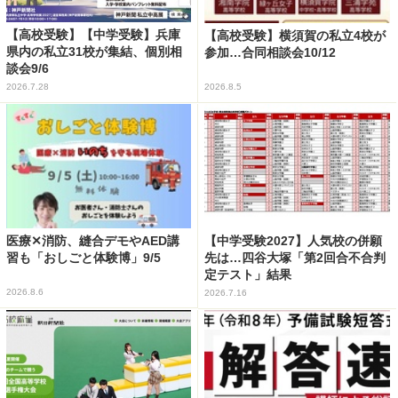
【高校受験】【中学受験】兵庫
【高校受験】横須賀の私立4校が
県内の私立31校が集結、個別相
参加…合同相談会10/12
談会9/6
2026.7.28
2026.8.5
医療✕消防、縫合デモやAED講
【中学受験2027】人気校の併願
習も「おしごと体験博」9/5
先は…四谷大塚「第2回合不合判
定テスト」結果
2026.8.6
2026.7.16