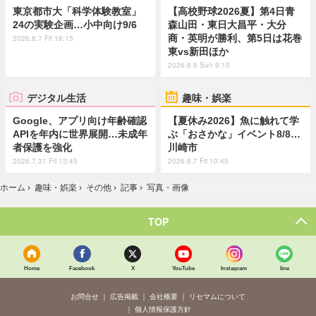
東京都市大「科学体験教室」
【高校野球2026夏】第4日青
24の実験企画…小中向け9/6
森山田・東日大昌平・大分
商・英明が勝利、第5日は花巻
2026.8.7 Fri 18:15
東vs新田ほか
2026.8.9 Sun 9:15
デジタル生活
趣味・娯楽
Google、アプリ向け年齢確認
【夏休み2026】魚に触れて学
APIを年内に世界展開…未成年
ぶ「おさかな」イベント8/8…
者保護を強化
川崎市
2026.7.31 Fri 13:45
2026.8.7 Fri 10:45
ホーム
›
趣味・娯楽
›
その他
›
記事
›
写真・画像
TOP
Home
Facebook
X
YouTube
Instagram
line
お問合せ
広告掲載
会社概要
リセマムについて
個人情報保護方針