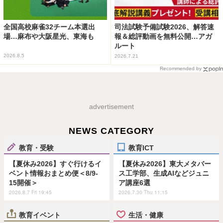
全国高校麻雀32チーム本選出
司法試験予備試験2026、解答速
場…麻布や大阪星光、東海も
報＆総評動画を無料公開…アガ
ルート
2026.8.5
2026.7.21
Recommended by
advertisement
NEWS CATEGORY
教育・受験
教育ICT
【夏休み2026】すぐ行けるイ
【夏休み2026】東大メタバー
ベント情報おまとめ便＜8/9-
ス工学部、生成AIなどジュニ
15開催＞
ア講座6選
2026.8.7 Fri 19:45
2026.7.30 Thu 11:15
教育イベント
生活・健康