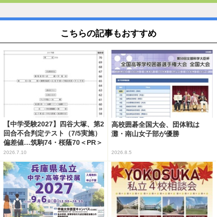
こちらの記事もおすすめ
【中学受験2027】四谷大塚、第2
高校囲碁全国大会、団体戦は
回合不合判定テスト（7/5実施）
灘・南山女子部が優勝
偏差値…筑駒74・桜蔭70＜PR＞
2026.7.10
2026.8.5