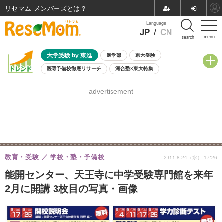
リセマム メンバーズ
Language
JP
/
CN
menu
search
大学受験 by 東進
医学部
東大受験
医専予備校徹底リサーチ
河合塾×東大特集
親子で考える大学選び
高校受験
中学受験
小学校受験
advertisement
共通テスト
夏休み
8月開催学校説明会・相談会
8月開催イベント・WS
全国公立高校 過去問
人気記事
自由研究教材（小学生向け）
自由研究教材（中学生向け）
ランキング
教育・受験
学校・塾・予備校
2011.8.24（水） 17:26
能開センター、天王寺に中学受験専門館を来年
2月に開講 3枚目の写真・画像