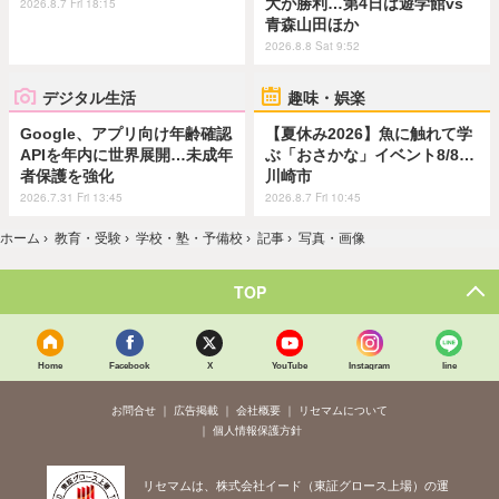
大が勝利…第4日は遊学館vs
2026.8.7 Fri 18:15
青森山田ほか
2026.8.8 Sat 9:52
デジタル生活
趣味・娯楽
Google、アプリ向け年齢確認
【夏休み2026】魚に触れて学
APIを年内に世界展開…未成年
ぶ「おさかな」イベント8/8…
者保護を強化
川崎市
2026.7.31 Fri 13:45
2026.8.7 Fri 10:45
ホーム
›
教育・受験
›
学校・塾・予備校
›
記事
›
写真・画像
TOP
Home
Facebook
X
YouTube
Instagram
line
お問合せ
広告掲載
会社概要
リセマムについて
個人情報保護方針
リセマムは、株式会社イード（東証グロース上場）の運