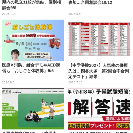
県内の私立31校が集結、個別相
参加…合同相談会10/12
談会9/6
2026.7.28
2026.8.5
医療✕消防、縫合デモやAED講
【中学受験2027】人気校の併願
習も「おしごと体験博」9/5
先は…四谷大塚「第2回合不合判
定テスト」結果
2026.8.6
2026.7.16