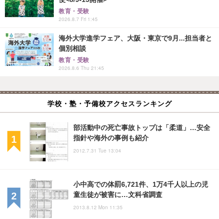
教育・受験
2026.8.7 Fri 1:45
海外大学進学フェア、大阪・東京で9月...担当者と
個別相談
教育・受験
2026.8.6 Thu 21:45
学校・塾・予備校アクセスランキング
部活動中の死亡事故トップは「柔道」…安全
指針や海外の事例も紹介
2012.7.31 Tue 13:04
小中高での体罰6,721件、1万4千人以上の児
童生徒が被害に…文科省調査
2013.8.12 Mon 11:35