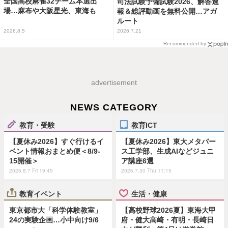
全国高校麻雀32チーム本選出
司法試験予備試験2026、解答速
場…麻布や大阪星光、東海も
報＆総評動画を無料公開…アガ
ルート
2026.8.5
2026.7.21
Recommended by
advertisement
NEWS CATEGORY
教育・受験
教育ICT
【夏休み2026】すぐ行けるイ
【夏休み2026】東大メタバー
ベント情報おまとめ便＜8/9-
ス工学部、生成AIなどジュニ
15開催＞
ア講座6選
2026.8.7 Fri 19:45
2026.7.30 Thu 11:15
教育イベント
生活・健康
東京都市大「科学体験教室」
【高校野球2026夏】東海大甲
24の実験企画…小中向け9/6
府・健大高崎・有明・長崎日