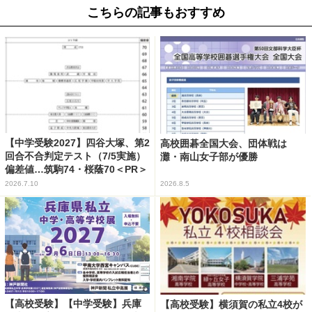
こちらの記事もおすすめ
【中学受験2027】四谷大塚、第2
高校囲碁全国大会、団体戦は
回合不合判定テスト（7/5実施）
灘・南山女子部が優勝
偏差値…筑駒74・桜蔭70＜PR＞
2026.7.10
2026.8.5
【高校受験】【中学受験】兵庫
【高校受験】横須賀の私立4校が