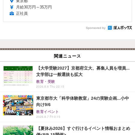
東京都
月給30万円～35万円
正社員
Sponsored by
関連ニュース
【大学受験2027】京都府立大、募集人員を増員...
文学部は一般選抜も拡大
教育・受験
2026.8.6 Thu 22:15
東京都市大「科学体験教室」24の実験企画...小中
向け9/6
教育イベント
2026.8.7 Fri 0:15
【夏休み2026】すぐ行けるイベント情報おまとめ
便<8/9-15開催>