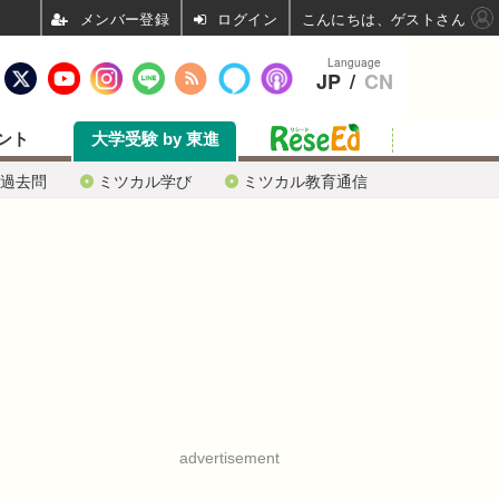
ログイン
こんにちは、ゲストさん
Language
JP
/
CN
ント
大学受験 by 東進
過去問
ミツカル学び
ミツカル教育通信
advertisement