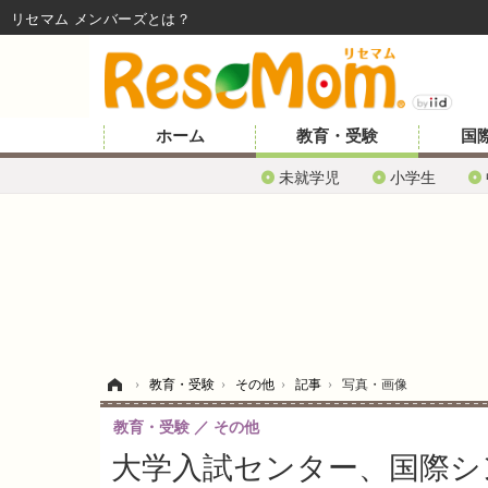
リセマム メンバーズ
ホーム
教育・受験
国
未就学児
小学生
ホーム
›
教育・受験
›
その他
›
記事
›
写真・画像
教育・受験
その他
大学入試センター、国際シ