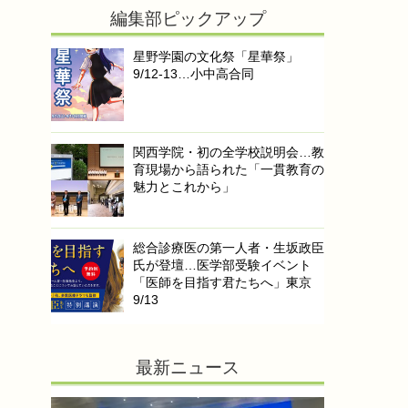
編集部ピックアップ
星野学園の文化祭「星華祭」
9/12-13…小中高合同
関西学院・初の全学校説明会…教
育現場から語られた「一貫教育の
魅力とこれから」
総合診療医の第一人者・生坂政臣
氏が登壇…医学部受験イベント
「医師を目指す君たちへ」東京
9/13
最新ニュース