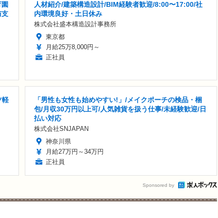
育園
人材紹介/建築構造設計/BIM経験者歓迎/8:00〜17:00/社
与支
内環境良好・土日休み
株式会社盛本構造設計事務所
東京都
月給25万8,000円～
正社員
ツ軽
「男性も女性も始めやすい!」/メイクポーチの検品・梱
包/月収30万円以上可/人気雑貨を扱う仕事/未経験歓迎/日
払い対応
株式会社SNJAPAN
神奈川県
月給27万円～34万円
正社員
Sponsored by