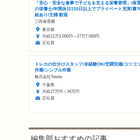
「安心・安全な食事で子どもを支える栄養管理」/保
の栄養士/年間休日110日以上でプライベート充実/賞
給あり/主婦 歓迎
三田保育園
東京都
月給21万3,000円～27万7,000円
正社員
トレカの仕分けスタッフ/未経験OK/空調完備/コツコ
作業/シンプル作業
株式会社Tetote
千葉県
月給27万円～34万円
正社員
編集部おすすめの記事