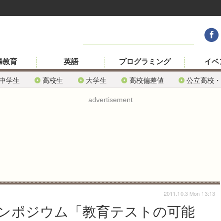
際教育
英語
プログラミング
イベ
中学生
高校生
大学生
高校偏差値
公立高校・
advertisement
2011.10.3 Mon 13:13
ンポジウム「教育テストの可能