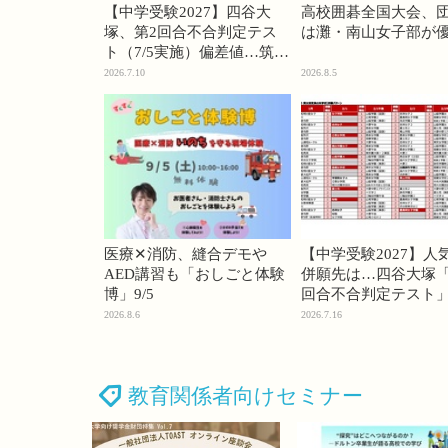
【中学受験2027】四谷大
高校囲碁全国大会、
塚、第2回合不合判定テス
は灘・南山女子部が
ト（7/5実施）偏差値…筑駒
74・桜蔭70＜PR＞
2026.7.10
2026.8.5
医療✕消防、縫合デモや
【中学受験2027】人
AED講習も「おしごと体験
併願先は…四谷大塚「
博」9/5
回合不合判定テスト
2026.8.6
2026.7.16
教育関係者向けセミナー