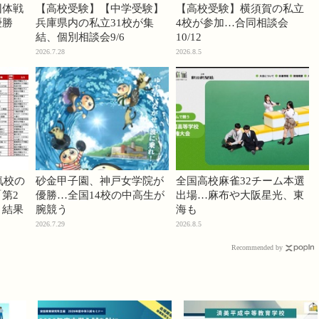
団体戦
【高校受験】【中学受験】
【高校受験】横須賀の私立
優勝
兵庫県内の私立31校が集
4校が参加…合同相談会
結、個別相談会9/6
10/12
2026.7.28
2026.8.5
気校の
砂金甲子園、神戸女学院が
全国高校麻雀32チーム本選
第2
優勝…全国14校の中高生が
出場…麻布や大阪星光、東
」結果
腕競う
海も
2026.7.29
2026.8.5
Recommended by