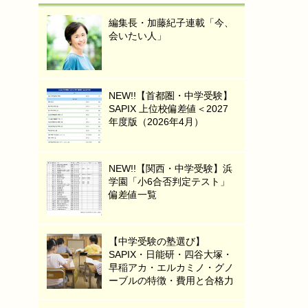
編集長・加藤紀子連載「今、
会いたい人」
NEW!!【首都圏・中学受験】
SAPIX 上位校偏差値＜2027
年度版（2026年4月）
NEW!!【関西・中学受験】浜
学園「小6合否判定テスト」
偏差値一覧
【中学受験の塾選び】
SAPIX・日能研・四谷大塚・
早稲アカ・エルカミノ・グノ
ーブルの特徴・費用と合格力