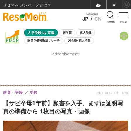
リセマム メンバーズ
Language
JP
/
CN
menu
search
大学受験 by 東進
医学部
東大受験
医専予備校徹底リサーチ
河合塾×東大特集
親子で考える大学選び
高校受験
中学受験
小学校受験
advertisement
共通テスト
夏休み
8月開催学校説明会・相談会
8月開催イベント・WS
全国公立高校 過去問
人気記事
自由研究教材（小学生向け）
自由研究教材（中学生向け）
ランキング
教育・受験
受験
2011.10.17（月） 8:00
【サピ卒母1年前】願書を入手、まずは証明写
真の準備から 1枚目の写真・画像