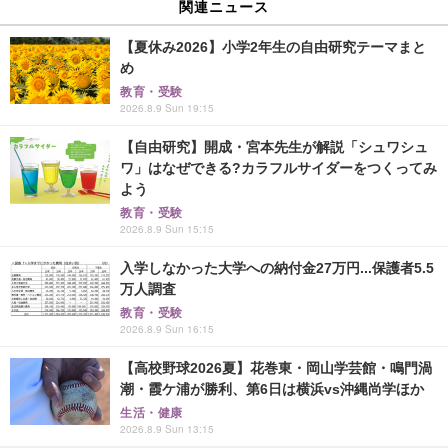
関連ニュース
【夏休み2026】小学2年生の自由研究テーマまと
め
教育・受験
2026.8.9 Sun 19:15
【自由研究】開成・宮本先生が解説「シュワシュ
ワ」はなぜできる?カラフルサイダーをつくってみ
よう
教育・受験
2026.8.9 Sun 15:15
入学しなかった大学への納付金27万円...保護者5.5
万人調査
教育・受験
2026.8.9 Sun 16:15
【高校野球2026夏】花巻東・岡山学芸館・鳴門渦
潮・霞ケ浦が勝利、第6日は横浜vs沖縄尚学ほか
生活・健康
2026.8.9 Sun 13:15