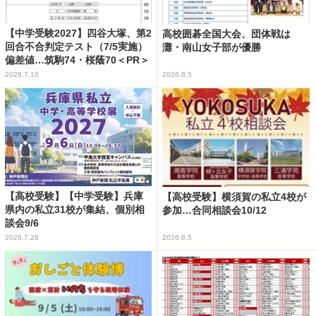
【中学受験2027】四谷大塚、第2
高校囲碁全国大会、団体戦は
回合不合判定テスト（7/5実施）
灘・南山女子部が優勝
偏差値…筑駒74・桜蔭70＜PR＞
2026.7.10
2026.8.5
【高校受験】【中学受験】兵庫
【高校受験】横須賀の私立4校が
県内の私立31校が集結、個別相
参加…合同相談会10/12
談会9/6
2026.7.28
2026.8.5