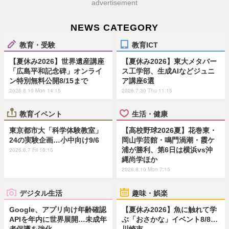
advertisement
NEWS CATEGORY
教育・受験
教育ICT
【夏休み2026】世界遺産講座
【夏休み2026】東大メタバー
「広島平和記念碑」オンライ
ス工学部、生成AIなどジュニ
ン特別無料公開8/15まで
ア講座6選
2026.8.10 Mon 14:15
2026.7.30 Thu 11:15
教育イベント
生活・健康
東京都市大「科学体験教室」
【高校野球2026夏】花巻東・
24の実験企画…小中向け9/6
岡山学芸館・鳴門渦潮・霞ケ
浦が勝利、第6日は横浜vs沖
2026.8.7 Fri 18:15
縄尚学ほか
2026.8.10 Mon 7:15
デジタル生活
趣味・娯楽
Google、アプリ向け年齢確認
【夏休み2026】魚に触れて学
APIを年内に世界展開…未成年
ぶ「おさかな」イベント8/8…