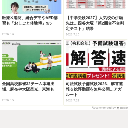
医療✕消防、縫合デモやAED講
【中学受験2027】人気校の併願
習も「おしごと体験博」9/5
先は…四谷大塚「第2回合不合判
定テスト」結果
2026.8.6
2026.7.16
全国高校麻雀32チーム本選出
司法試験予備試験2026、解答速
場…麻布や大阪星光、東海も
報＆総評動画を無料公開…アガ
ルート
2026.8.5
2026.7.21
Recommended by