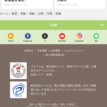
者保護を強化
川崎市
2026.7.31 Fri 13:45
2026.8.7 Fri 10:45
ホーム
›
教育・受験
›
受験
›
記事
›
写真・画像
TOP
Home
Facebook
X
YouTube
Instagram
line
お問合せ
広告掲載
会社概要
リセマムについて
個人情報保護方針
リセマムは、株式会社イード（東証グロース上場）の運
営するサービスです。
証券コード：6038
株式会社イードは、個人情報の適切な取扱いを行う事業
者に対して付与されるプライバシーマークの付与認定を
受けています。
紹介した商品/サービスを購入、契約した場合に、