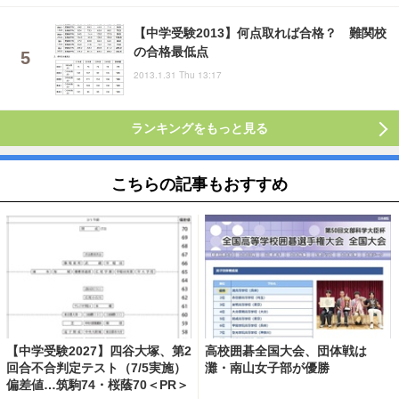
【中学受験2013】何点取れば合格？ 難関校
の合格最低点
2013.1.31 Thu 13:17
ランキングをもっと見る
こちらの記事もおすすめ
【中学受験2027】四谷大塚、第2
高校囲碁全国大会、団体戦は
回合不合判定テスト（7/5実施）
灘・南山女子部が優勝
偏差値…筑駒74・桜蔭70＜PR＞