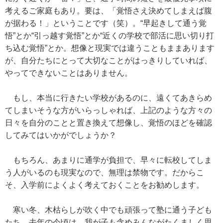
考えるご家庭もあり。要は、「覚悟さえ決めてしまえば腹
が据わる！」ということです（笑）。“早起きして通う覚
悟”とか“引っ越す覚悟”とか“近くの学校で部活に思い切り打
ち込む覚悟”とか。想像と現実では違うこともままあります
が、自分たちにとって大切なことがはっきりしていれば、
やってできないことはありません。
もし、本当に行きたい学校があるのに、遠くてあきらめ
てしまいそうな方がいらっしゃれば、上記のような方々の
日々を自分のことと置き換えて想像し、覚悟のほどを確認
してみてはいかがでしょうか？
もちろん、あまりに通学が負担で、早々に転校してしま
う人がいるのも現実なので、無理は禁物です。だからこ
そ、入学前によくよく考えておくことをお勧めします。
寒い冬、木枯らしが吹く中でも頑張って塾に通う子ども
たち。去年の今頃は、我が子も含めみんながたくましく思