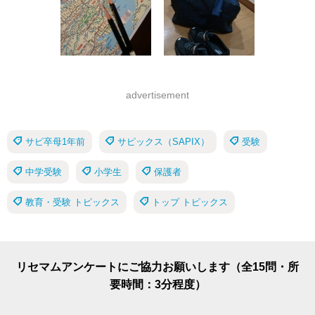
advertisement
サピ卒母1年前
サピックス（SAPIX）
受験
中学受験
小学生
保護者
教育・受験 トピックス
トップ トピックス
リセマムアンケートにご協力お願いします（全15問・所
要時間：3分程度）