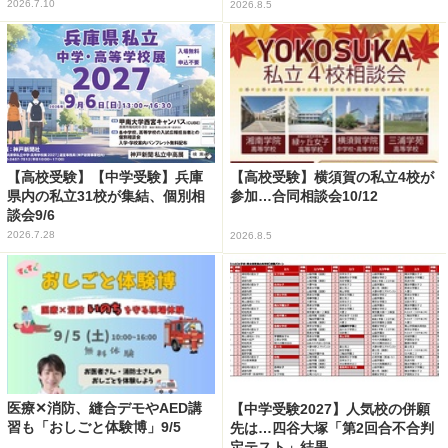
2026.7.10
2026.8.5
【高校受験】【中学受験】兵庫
【高校受験】横須賀の私立4校が
県内の私立31校が集結、個別相
参加…合同相談会10/12
談会9/6
2026.7.28
2026.8.5
医療✕消防、縫合デモやAED講
【中学受験2027】人気校の併願
習も「おしごと体験博」9/5
先は…四谷大塚「第2回合不合判
定テスト」結果