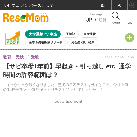
リセマム メンバーズ
Language
JP
/
CN
menu
search
大学受験 by 東進
医学部
東大受験
医専予備校徹底リサーチ
河合塾×東大特集
親子で考える大学選び
高校受験
中学受験
小学校受験
教育・受験
受験
2011.12.5 Mon 7:30
共通テスト
夏休み
8月開催学校説明会・相談会
【サピ卒母1年前】早起き・引っ越し etc. 通学
8月開催イベント・WS
全国公立高校 過去問
人気記事
時間の許容範囲は？
自由研究教材（小学生向け）
自由研究教材（中学生向け）
ランキング
すっかり日が短くなりました。塾での年内テストは残すところ、今月上旬
の“比較合判”と下旬の“そっくりテスト”くらいでしょうか…？
advertisement