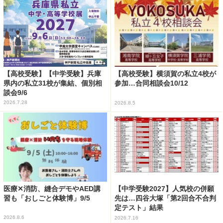
【高校受験】【中学受験】兵庫
【高校受験】横須賀の私立4校が
県内の私立31校が集結、個別相
参加…合同相談会10/12
談会9/6
2026.7.28
2026.8.5
医療✕消防、縫合デモやAED講
【中学受験2027】人気校の併願
習も「おしごと体験博」9/5
先は…四谷大塚「第2回合不合判
定テスト」結果
2026.8.6
2026.7.16