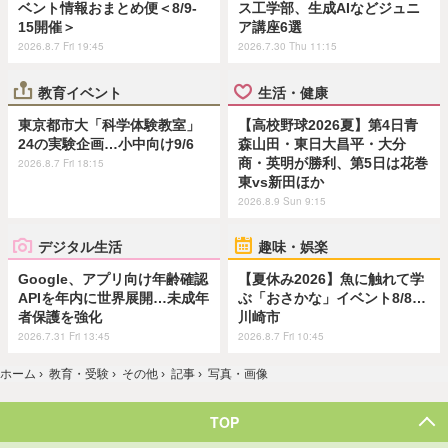
ベント情報おまとめ便＜8/9-
ス工学部、生成AIなどジュニ
15開催＞
ア講座6選
2026.8.7 Fri 19:45
2026.7.30 Thu 11:15
教育イベント
生活・健康
東京都市大「科学体験教室」
【高校野球2026夏】第4日青
24の実験企画…小中向け9/6
森山田・東日大昌平・大分
商・英明が勝利、第5日は花巻
2026.8.7 Fri 18:15
東vs新田ほか
2026.8.9 Sun 9:15
デジタル生活
趣味・娯楽
Google、アプリ向け年齢確認
【夏休み2026】魚に触れて学
APIを年内に世界展開…未成年
ぶ「おさかな」イベント8/8…
者保護を強化
川崎市
2026.7.31 Fri 13:45
2026.8.7 Fri 10:45
ホーム
›
教育・受験
›
その他
›
記事
›
写真・画像
TOP