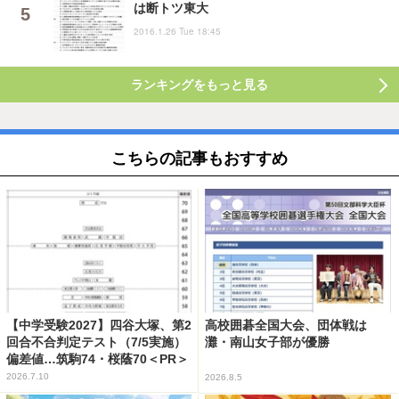
は断トツ東大
2016.1.26 Tue 18:45
ランキングをもっと見る
こちらの記事もおすすめ
【中学受験2027】四谷大塚、第2
高校囲碁全国大会、団体戦は
回合不合判定テスト（7/5実施）
灘・南山女子部が優勝
偏差値…筑駒74・桜蔭70＜PR＞
2026.7.10
2026.8.5