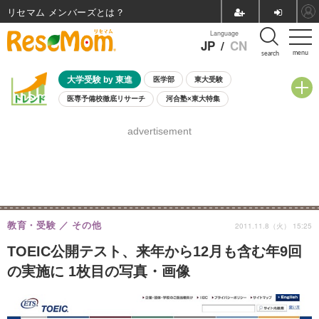
リセマム メンバーズ
Language
JP
/
CN
menu
search
大学受験 by 東進
医学部
東大受験
医専予備校徹底リサーチ
河合塾×東大特集
親子で考える大学選び
高校受験
中学受験
小学校受験
advertisement
共通テスト
夏休み
8月開催学校説明会・相談会
8月開催イベント・WS
全国公立高校 過去問
人気記事
自由研究教材（小学生向け）
自由研究教材（中学生向け）
ランキング
教育・受験
その他
2011.11.8（火） 15:25
TOEIC公開テスト、来年から12月も含む年9回
の実施に 1枚目の写真・画像