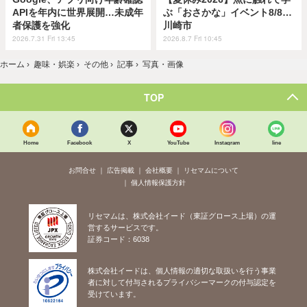
APIを年内に世界展開…未成年
ぶ「おさかな」イベント8/8…
者保護を強化
川崎市
2026.7.31 Fri 13:45
2026.8.7 Fri 10:45
ホーム
›
趣味・娯楽
›
その他
›
記事
›
写真・画像
TOP
Home
Facebook
X
YouTube
Instagram
line
お問合せ
広告掲載
会社概要
リセマムについて
個人情報保護方針
リセマムは、株式会社イード（東証グロース上場）の運
営するサービスです。
証券コード：6038
株式会社イードは、個人情報の適切な取扱いを行う事業
者に対して付与されるプライバシーマークの付与認定を
受けています。