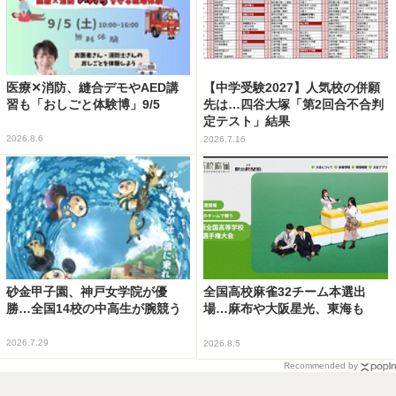
医療✕消防、縫合デモやAED講
【中学受験2027】人気校の併願
習も「おしごと体験博」9/5
先は…四谷大塚「第2回合不合判
定テスト」結果
2026.8.6
2026.7.16
砂金甲子園、神戸女学院が優
全国高校麻雀32チーム本選出
勝…全国14校の中高生が腕競う
場…麻布や大阪星光、東海も
2026.7.29
2026.8.5
Recommended by