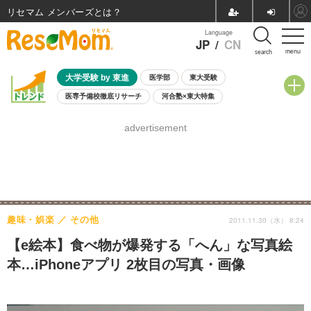
リセマム メンバーズ
Language
JP
/
CN
menu
search
大学受験 by 東進
医学部
東大受験
医専予備校徹底リサーチ
河合塾×東大特集
親子で考える大学選び
高校受験
中学受験
小学校受験
advertisement
共通テスト
夏休み
8月開催学校説明会・相談会
8月開催イベント・WS
全国公立高校 過去問
人気記事
自由研究教材（小学生向け）
自由研究教材（中学生向け）
ランキング
趣味・娯楽
その他
2011.11.30（水） 8:24
【e絵本】食べ物が爆発する「へん」な写真絵
本…iPhoneアプリ 2枚目の写真・画像