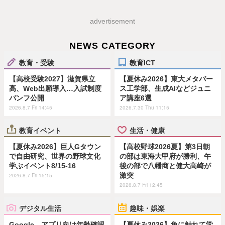
advertisement
NEWS CATEGORY
教育・受験
教育ICT
【高校受験2027】滋賀県立
【夏休み2026】東大メタバー
高、Web出願導入…入試制度
ス工学部、生成AIなどジュニ
パンフ公開
ア講座6選
2026.8.7 Fri 14:45
2026.7.30 Thu 11:15
教育イベント
生活・健康
【夏休み2026】巨人Gタウン
【高校野球2026夏】第3日朝
で自由研究、世界の野球文化
の部は東海大甲府が勝利、午
学ぶイベント8/15-16
後の部で八幡商と健大高崎が
激突
2026.8.7 Fri 15:15
2026.8.7 Fri 12:45
デジタル生活
趣味・娯楽
Google、アプリ向け年齢確認
【夏休み2026】魚に触れて学