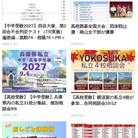
【中学受験2027】四谷大塚、第2
高校囲碁全国大会、団体戦は
回合不合判定テスト（7/5実施）
灘・南山女子部が優勝
偏差値…筑駒74・桜蔭70＜PR＞
2026.7.10
2026.8.5
【高校受験】【中学受験】兵庫
【高校受験】横須賀の私立4校が
県内の私立31校が集結、個別相
参加…合同相談会10/12
談会9/6
2026.7.28
2026.8.5