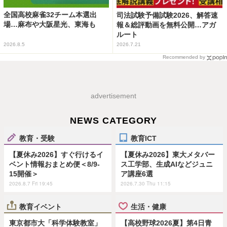
全国高校麻雀32チーム本選出
司法試験予備試験2026、解答速
場…麻布や大阪星光、東海も
報＆総評動画を無料公開…アガ
ルート
2026.8.5
2026.7.21
Recommended by
advertisement
NEWS CATEGORY
教育・受験
教育ICT
【夏休み2026】すぐ行けるイ
【夏休み2026】東大メタバー
ベント情報おまとめ便＜8/9-
ス工学部、生成AIなどジュニ
15開催＞
ア講座6選
2026.8.7 Fri 19:45
2026.7.30 Thu 11:15
教育イベント
生活・健康
東京都市大「科学体験教室」
【高校野球2026夏】第4日青