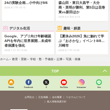
24の実験企画…小中向け9/6
森山田・東日大昌平・大分
商・英明が勝利、第5日は花巻
2026.8.7 Fri 18:15
東vs新田ほか
2026.8.9 Sun 9:15
デジタル生活
趣味・娯楽
Google、アプリ向け年齢確認
【夏休み2026】魚に触れて学
APIを年内に世界展開…未成年
ぶ「おさかな」イベント8/8…
者保護を強化
川崎市
2026.7.31 Fri 13:45
2026.8.7 Fri 10:45
ホーム
›
教育・受験
›
学校・塾・予備校
›
記事
›
写真・画像
TOP
Home
Facebook
X
YouTube
Instagram
line
お問合せ
広告掲載
会社概要
リセマムについて
個人情報保護方針