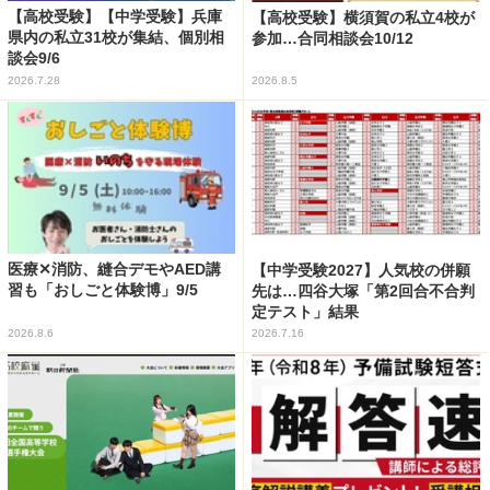
【高校受験】【中学受験】兵庫
【高校受験】横須賀の私立4校が
県内の私立31校が集結、個別相
参加…合同相談会10/12
談会9/6
2026.7.28
2026.8.5
医療✕消防、縫合デモやAED講
【中学受験2027】人気校の併願
習も「おしごと体験博」9/5
先は…四谷大塚「第2回合不合判
定テスト」結果
2026.8.6
2026.7.16