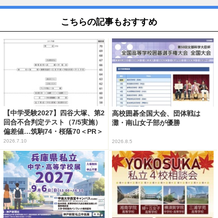
こちらの記事もおすすめ
【中学受験2027】四谷大塚、第2
高校囲碁全国大会、団体戦は
回合不合判定テスト（7/5実施）
灘・南山女子部が優勝
偏差値…筑駒74・桜蔭70＜PR＞
2026.7.10
2026.8.5