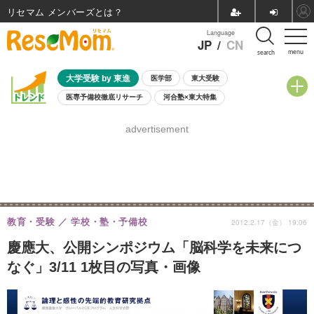
リセマム メンバーズ
Language
JP
/
CN
menu
search
大学受験 by 東進
医学部
東大受験
医専予備校徹底リサーチ
河合塾×東大特集
親子で考える大学選び
高校受験
中学受験
小学校受験
advertisement
共通テスト
夏休み
8月開催学校説明会・相談会
8月開催イベント・WS
全国公立高校 過去問
人気記事
自由研究教材（小学生向け）
自由研究教材（中学生向け）
ランキング
教育・受験
学校・塾・予備校
2012.2.17（金） 19:06
慶應大、公開シンポジウム「脳科学を未来につ
なぐ」3/11 1枚目の写真・画像