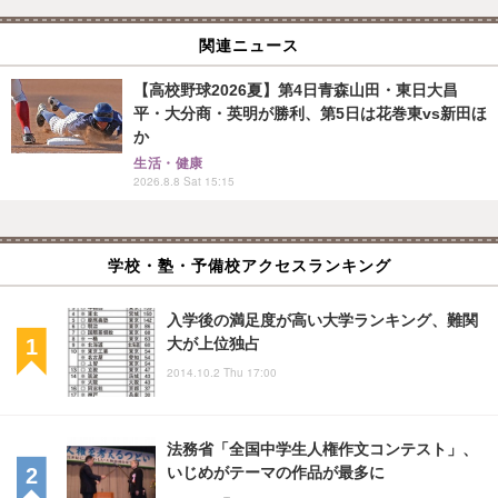
関連ニュース
【高校野球2026夏】第4日青森山田・東日大昌
平・大分商・英明が勝利、第5日は花巻東vs新田ほ
か
生活・健康
2026.8.8 Sat 15:15
学校・塾・予備校アクセスランキング
入学後の満足度が高い大学ランキング、難関
大が上位独占
2014.10.2 Thu 17:00
法務省「全国中学生人権作文コンテスト」、
いじめがテーマの作品が最多に