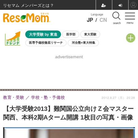
リセマム メンバーズ
Language
JP
/
CN
menu
search
大学受験 by 東進
医学部
東大受験
医専予備校徹底リサーチ
河合塾×東大特集
親子で考える大学選び
高校受験
中学受験
小学校受験
advertisement
共通テスト
夏休み
8月開催学校説明会・相談会
8月開催イベント・WS
全国公立高校 過去問
人気記事
自由研究教材（小学生向け）
自由研究教材（中学生向け）
ランキング
教育・受験
学校・塾・予備校
2012.8.27（月） 20:28
【大学受験2013】難関国公立向けＺ会マスター
関西、本科2期Aターム開講 1枚目の写真・画像