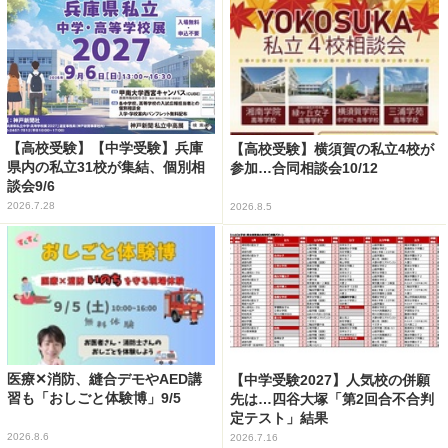
【高校受験】【中学受験】兵庫
【高校受験】横須賀の私立4校が
県内の私立31校が集結、個別相
参加…合同相談会10/12
談会9/6
2026.7.28
2026.8.5
医療✕消防、縫合デモやAED講
【中学受験2027】人気校の併願
習も「おしごと体験博」9/5
先は…四谷大塚「第2回合不合判
定テスト」結果
2026.8.6
2026.7.16