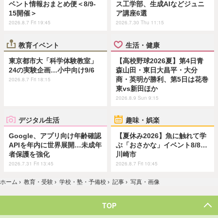
ベント情報おまとめ便＜8/9-
ス工学部、生成AIなどジュニ
15開催＞
ア講座6選
2026.8.7 Fri 19:45
2026.7.30 Thu 11:15
教育イベント
生活・健康
東京都市大「科学体験教室」
【高校野球2026夏】第4日青
24の実験企画…小中向け9/6
森山田・東日大昌平・大分
商・英明が勝利、第5日は花巻
2026.8.7 Fri 18:15
東vs新田ほか
2026.8.9 Sun 9:15
デジタル生活
趣味・娯楽
Google、アプリ向け年齢確認
【夏休み2026】魚に触れて学
APIを年内に世界展開…未成年
ぶ「おさかな」イベント8/8…
者保護を強化
川崎市
2026.7.31 Fri 13:45
2026.8.7 Fri 10:45
ホーム
›
教育・受験
›
学校・塾・予備校
›
記事
›
写真・画像
TOP