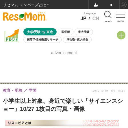
リセマム メンバーズ
Language
JP
/
CN
menu
search
大学受験 by 東進
医学部
東大受験
医専予備校徹底リサーチ
河合塾×東大特集
親子で考える大学選び
高校受験
中学受験
小学校受験
advertisement
共通テスト
夏休み
8月開催学校説明会・相談会
8月開催イベント・WS
全国公立高校 過去問
人気記事
自由研究教材（小学生向け）
自由研究教材（中学生向け）
ランキング
教育・受験
学習
2012.10.19（金） 16:51
小学生以上対象、身近で楽しい「サイエンスシ
ョー」10/27 1枚目の写真・画像