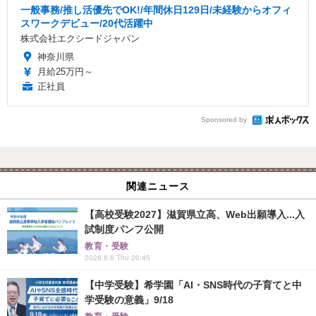
一般事務/推し活優先でOK!/年間休日129日/未経験からオフィ
スワークデビュー/20代活躍中
株式会社エクシードジャパン
神奈川県
月給25万円～
正社員
Sponsored by
関連ニュース
【高校受験2027】滋賀県立高、Web出願導入...入
試制度パンフ公開
教育・受験
2026.8.6 Thu 20:45
【中学受験】希学園「AI・SNS時代の子育てと中
学受験の意義」9/18