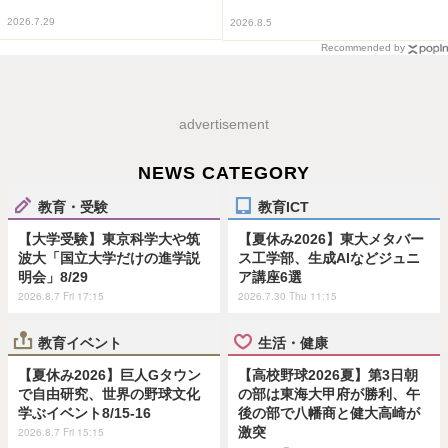
2026.7.29
2026.8.5
Recommended by
advertisement
NEWS CATEGORY
教育・受験
教育ICT
【大学受験】東京科学大や筑
【夏休み2026】東大メタバー
波大「国立大学だけの進学説
ス工学部、生成AIなどジュニ
明会」8/29
ア講座6選
2026.8.7 Fri 17:15
2026.7.30 Thu 11:15
教育イベント
生活・健康
【夏休み2026】巨人Gタウン
【高校野球2026夏】第3日朝
で自由研究、世界の野球文化
の部は東海大甲府が勝利、午
学ぶイベント8/15-16
後の部で八幡商と健大高崎が
激突
2026.8.7 Fri 15:15