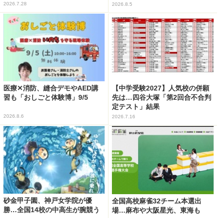
2026.7.28
2026.8.5
医療✕消防、縫合デモやAED講
【中学受験2027】人気校の併願
習も「おしごと体験博」9/5
先は…四谷大塚「第2回合不合判
定テスト」結果
2026.8.6
2026.7.16
砂金甲子園、神戸女学院が優
全国高校麻雀32チーム本選出
勝…全国14校の中高生が腕競う
場…麻布や大阪星光、東海も