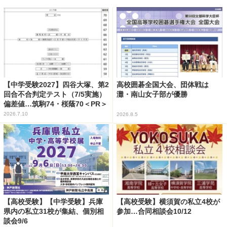
【中学受験2027】四谷大塚、第2
高校囲碁全国大会、団体戦は
回合不合判定テスト（7/5実施）
灘・南山女子部が優勝
偏差値…筑駒74・桜蔭70＜PR＞
2026.7.10
2026.8.5
【高校受験】【中学受験】兵庫
【高校受験】横須賀の私立4校が
県内の私立31校が集結、個別相
参加…合同相談会10/12
談会9/6