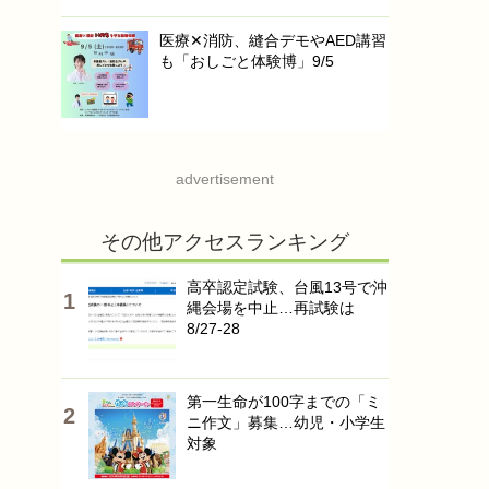
医療✕消防、縫合デモやAED講習
も「おしごと体験博」9/5
advertisement
その他アクセスランキング
高卒認定試験、台風13号で沖
縄会場を中止…再試験は
8/27-28
第一生命が100字までの「ミ
ニ作文」募集…幼児・小学生
対象