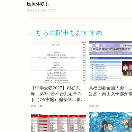
医療体験も
2026.8.5 Wed 17:15
こちらの記事もおすすめ
【中学受験2027】四谷大
高校囲碁全国大会、
塚、第2回合不合判定テス
は灘・南山女子部が
ト（7/5実施）偏差値…筑駒
74・桜蔭70＜PR＞
2026.7.10
2026.8.5