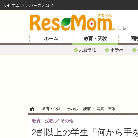
リセマム メンバーズ
ホーム
教育・受験
国
未就学児
小学生
ホーム
›
教育・受験
›
その他
›
記事
›
写真・画像
教育・受験
その他
2割以上の学生「何から手