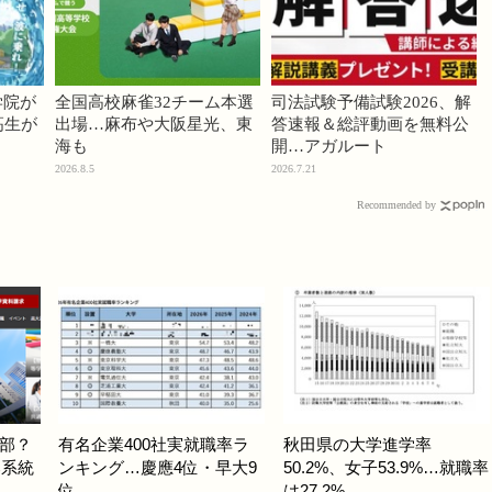
学院が
全国高校麻雀32チーム本選
司法試験予備試験2026、解
高生が
出場…麻布や大阪星光、東
答速報＆総評動画を無料公
海も
開…アガルート
2026.8.5
2026.7.21
Recommended by
部？
有名企業400社実就職率ラ
秋田県の大学進学率
部系統
ンキング…慶應4位・早大9
50.2%、女子53.9%…就職率
位
は27.2%