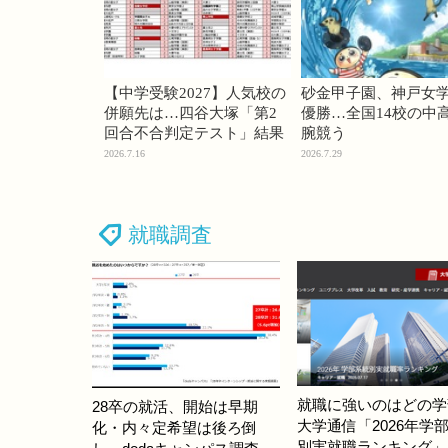
【中学受験2027】人気校の
砂金甲子園、神戸女
併願先は…四谷大塚「第2
優勝…全国14校の中
回合不合判定テスト」結果
腕競う
2026.7.16
2026.7.29
就職調査
就職に強いのはどの学
28卒の就活、開始は早期
大学通信「2026年学
化・内々定希望は後ろ倒
別実就職ランキング」