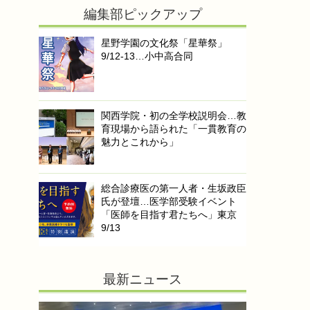
編集部ピックアップ
星野学園の文化祭「星華祭」
9/12-13…小中高合同
関西学院・初の全学校説明会…教
育現場から語られた「一貫教育の
魅力とこれから」
総合診療医の第一人者・生坂政臣
氏が登壇…医学部受験イベント
「医師を目指す君たちへ」東京
9/13
最新ニュース