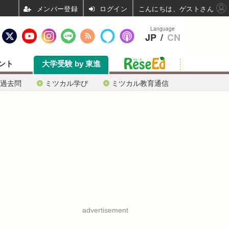
ログイン
こんにちは、ゲストさん
Language
JP
/
CN
ント
大学受験 by 東進
過去問
ミツカル学び
ミツカル教育通信
advertisement