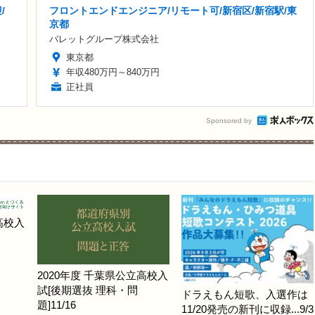
/
フロントエンドエンジニア/リモート可/新宿区/新宿駅/東
京都
バレットグループ株式会社
東京都
年収480万円～840万円
正社員
Sponsored by
高校入
2020年度 千葉県公立高校入
試[後期選抜 理科・問
ドラえもん短歌、入選作は
題]11/16
11/20発売の新刊に収録...9/3