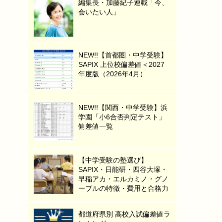
編集長・加藤紀子連載「今、
会いたい人」
NEW!!【首都圏・中学受験】
SAPIX 上位校偏差値＜2027
年度版（2026年4月）
NEW!!【関西・中学受験】浜
学園「小6合否判定テスト」
偏差値一覧
【中学受験の塾選び】
SAPIX・日能研・四谷大塚・
早稲アカ・エルカミノ・グノ
ーブルの特徴・費用と合格力
都道府県別 高校入試偏差値ラ