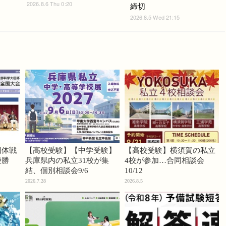
2026.8.6 Thu 0:20
締切
2026.8.5 Wed 21:15
団体戦
【高校受験】【中学受験】
【高校受験】横須賀の私立
優勝
兵庫県内の私立31校が集
4校が参加…合同相談会
結、個別相談会9/6
10/12
2026.7.28
2026.8.5