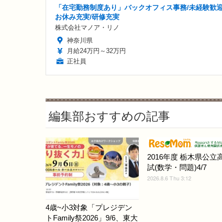
「在宅勤務制度あり」バックオフィス事務/未経験歓迎
お休み充実/研修充実
株式会社マノア・リノ
神奈川県
月給24万円～32万円
正社員
編集部おすすめの記事
2016年度 栃木県公立
試(数学・問題)4/7
2026.8.6 Thu 3:12
4歳~小3対象「プレジデン
トFamily祭2026」9/6、東大