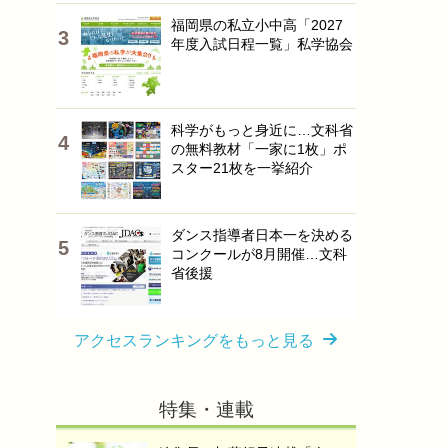
福岡県の私立小中高「2027
年度入試日程一覧」私学協会
科学がもっと身近に…文科省
の無料教材「一家に1枚」ポ
スター21枚を一挙紹介
ダンス指導者日本一を決める
コンクールが8月開催…文科
省後援
アクセスランキングをもっと見る
特集・連載