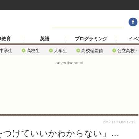
際教育
英語
プログラミング
イベ
中学生
高校生
大学生
高校偏差値
公立高校・
advertisement
2012.11.5 Mon 17:19
をつけていいかわからない」…