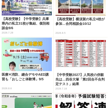
【高校受験】【中学受験】兵庫
【高校受験】横須賀の私立4校が
県内の私立31校が集結、個別相
参加…合同相談会10/12
談会9/6
2026.7.28
2026.8.5
医療✕消防、縫合デモやAED講
【中学受験2027】人気校の併願
習も「おしごと体験博」9/5
先は…四谷大塚「第2回合不合判
定テスト」結果
2026.8.6
2026.7.16