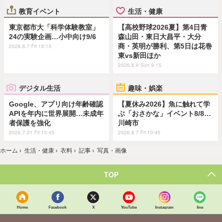
教育イベント
生活・健康
東京都市大「科学体験教室」
【高校野球2026夏】第4日青
24の実験企画…小中向け9/6
森山田・東日大昌平・大分
商・英明が勝利、第5日は花巻
2026.8.7 Fri 18:15
東vs新田ほか
2026.8.9 Sun 9:15
デジタル生活
趣味・娯楽
Google、アプリ向け年齢確認
【夏休み2026】魚に触れて学
APIを年内に世界展開…未成年
ぶ「おさかな」イベント8/8…
者保護を強化
川崎市
2026.7.31 Fri 13:45
2026.8.7 Fri 10:45
ホーム
›
生活・健康
›
衣料
›
記事
›
写真・画像
TOP
Home
Facebook
X
YouTube
Instagram
line