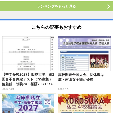
ランキングをもっと見る
こちらの記事もおすすめ
【中学受験2027】四谷大塚、第2
高校囲碁全国大会、団体戦は
回合不合判定テスト（7/5実施）
灘・南山女子部が優勝
偏差値…筑駒74・桜蔭70＜PR＞
2026.7.10
2026.8.5