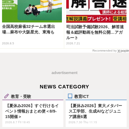
全国高校麻雀32チーム本選出
司法試験予備試験2026、解答速
場…麻布や大阪星光、東海も
報＆総評動画を無料公開…アガ
ルート
2026.8.5
2026.7.21
Recommended by
advertisement
NEWS CATEGORY
教育・受験
教育ICT
【夏休み2026】すぐ行けるイ
【夏休み2026】東大メタバー
ベント情報おまとめ便＜8/9-
ス工学部、生成AIなどジュニ
15開催＞
ア講座6選
2026.8.7 Fri 19:45
2026.7.30 Thu 11:15