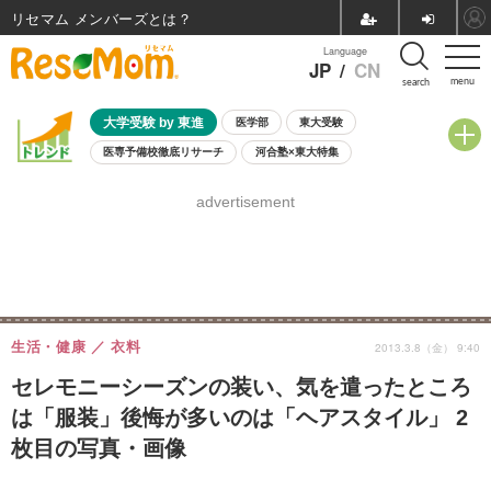
リセマム メンバーズ
Language
JP
/
CN
menu
search
大学受験 by 東進
医学部
東大受験
医専予備校徹底リサーチ
河合塾×東大特集
親子で考える大学選び
高校受験
中学受験
小学校受験
advertisement
共通テスト
夏休み
8月開催学校説明会・相談会
8月開催イベント・WS
全国公立高校 過去問
人気記事
自由研究教材（小学生向け）
自由研究教材（中学生向け）
ランキング
生活・健康
衣料
2013.3.8（金） 9:40
セレモニーシーズンの装い、気を遣ったところ
は「服装」後悔が多いのは「ヘアスタイル」 2
枚目の写真・画像