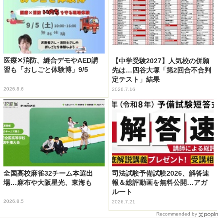
医療✕消防、縫合デモやAED講
【中学受験2027】人気校の併願
習も「おしごと体験博」9/5
先は…四谷大塚「第2回合不合判
定テスト」結果
2026.8.6
2026.7.16
全国高校麻雀32チーム本選出
司法試験予備試験2026、解答速
場…麻布や大阪星光、東海も
報＆総評動画を無料公開…アガ
ルート
2026.8.5
2026.7.21
Recommended by