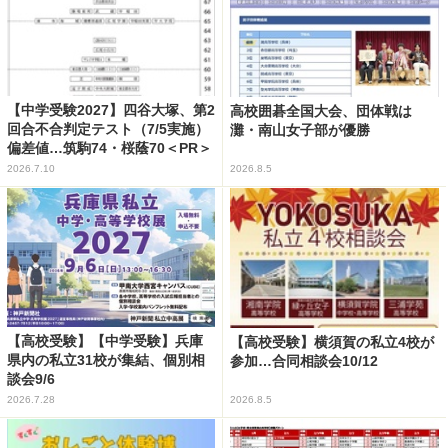
【中学受験2027】四谷大塚、第2
高校囲碁全国大会、団体戦は
回合不合判定テスト（7/5実施）
灘・南山女子部が優勝
偏差値…筑駒74・桜蔭70＜PR＞
2026.7.10
2026.8.5
【高校受験】【中学受験】兵庫
【高校受験】横須賀の私立4校が
県内の私立31校が集結、個別相
参加…合同相談会10/12
談会9/6
2026.7.28
2026.8.5