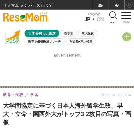
リセマム メンバーズ
Language
JP
/
CN
menu
search
大学受験 by 東進
医学部
東大受験
医専予備校徹底リサーチ
河合塾×東大特集
親子で考える大学選び
高校受験
中学受験
小学校受験
advertisement
共通テスト
夏休み
8月開催学校説明会・相談会
8月開催イベント・WS
全国公立高校 過去問
人気記事
自由研究教材（小学生向け）
自由研究教材（中学生向け）
ランキング
教育・受験
学習
2013.5.13（月） 7:15
大学間協定に基づく日本人海外留学生数、早
大・立命・関西外大がトップ3 2枚目の写真・画
像