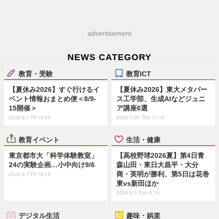
advertisement
NEWS CATEGORY
教育・受験
教育ICT
【夏休み2026】すぐ行けるイ
【夏休み2026】東大メタバー
ベント情報おまとめ便＜8/9-
ス工学部、生成AIなどジュニ
15開催＞
ア講座6選
2026.8.7 Fri 19:45
2026.7.30 Thu 11:15
教育イベント
生活・健康
東京都市大「科学体験教室」
【高校野球2026夏】第4日青
24の実験企画…小中向け9/6
森山田・東日大昌平・大分
商・英明が勝利、第5日は花巻
2026.8.7 Fri 18:15
東vs新田ほか
2026.8.9 Sun 9:15
デジタル生活
趣味・娯楽