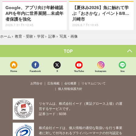
Google、アプリ向け年齢確認
【夏休み2026】魚に触れて学
APIを年内に世界展開…未成年
ぶ「おさかな」イベント8/8…
者保護を強化
川崎市
2026.7.31 Fri 13:45
2026.8.7 Fri 10:45
ホーム
›
教育・受験
›
学習
›
記事
›
写真・画像
TOP
Home
Facebook
X
YouTube
Instagram
line
お問合せ
広告掲載
会社概要
リセマムについて
個人情報保護方針
リセマムは、株式会社イード（東証グロース上場）の運
営するサービスです。
証券コード：6038
株式会社イードは、個人情報の適切な取扱いを行う事業
者に対して付与されるプライバシーマークの付与認定を