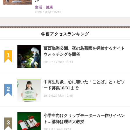
か
生活・健康
2026.8.8 Sat 15:15
学習アクセスランキング
葛西臨海公園、夜の鳥類園を探検するナイト
ウォッチングを開催
2013.7.17 Wed 14:44
中高生対象、心に響いた「ことば」とエピソ
ード募集10/31まで
2015.6.29 Mon 10:45
小学生向けクリップモーターカー作りイベン
ト…講師は理科大教授
2012.8.1 Wed 19:39