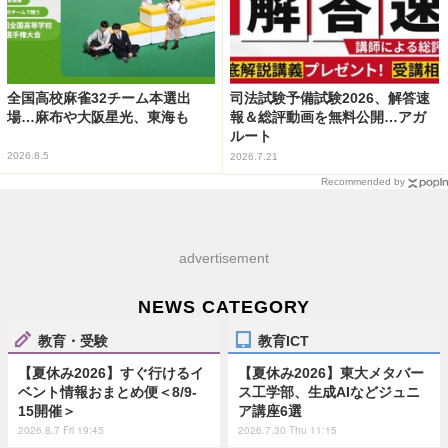
全国高校麻雀32チーム本選出
司法試験予備試験2026、解答速
場…麻布や大阪星光、東海も
報＆総評動画を無料公開…アガ
ルート
2026.8.5
2026.7.21
Recommended by
advertisement
NEWS CATEGORY
教育・受験
教育ICT
【夏休み2026】すぐ行けるイ
【夏休み2026】東大メタバー
ベント情報おまとめ便＜8/9-
ス工学部、生成AIなどジュニ
15開催＞
ア講座6選
2026.8.7 Fri 19:45
2026.7.30 Thu 11:15