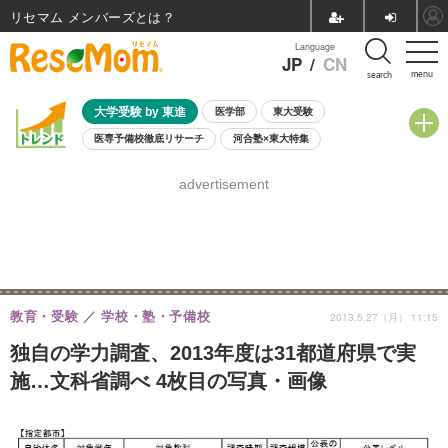
リセマム メンバーズ
Language
JP
/
CN
menu
search
大学受験 by 東進
医学部
東大受験
医専予備校徹底リサーチ
河合塾×東大特集
親子で考える大学選び
高校受験
中学受験
小学校受験
advertisement
共通テスト
夏休み
8月開催学校説明会・相談会
8月開催イベント・WS
全国公立高校 過去問
人気記事
自由研究教材（小学生向け）
自由研究教材（中学生向け）
ランキング
教育・受験
学校・塾・予備校
2013.5.27（月） 11:15
独自の学力調査、2013年度は31都道府県で実
施…文科省調べ 4枚目の写真・画像