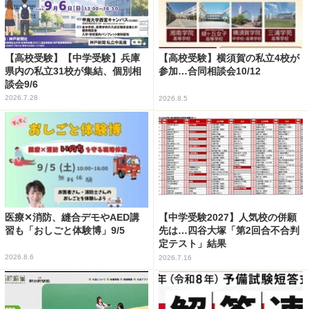
【高校受験】【中学受験】兵庫
【高校受験】横須賀の私立4校が
県内の私立31校が集結、個別相
参加…合同相談会10/12
談会9/6
2026.7.28
2026.8.5
医療✕消防、縫合デモやAED講
【中学受験2027】人気校の併願
習も「おしごと体験博」9/5
先は…四谷大塚「第2回合不合判
定テスト」結果
2026.8.6
2026.7.16