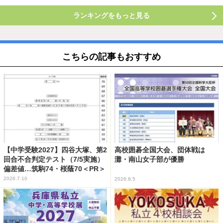
ランキングをもっと見る
こちらの記事もおすすめ
【中学受験2027】四谷大塚、第2
高校囲碁全国大会、団体戦は
回合不合判定テスト（7/5実施）
灘・南山女子部が優勝
偏差値…筑駒74・桜蔭70＜PR＞
2026.7.10
2026.8.5