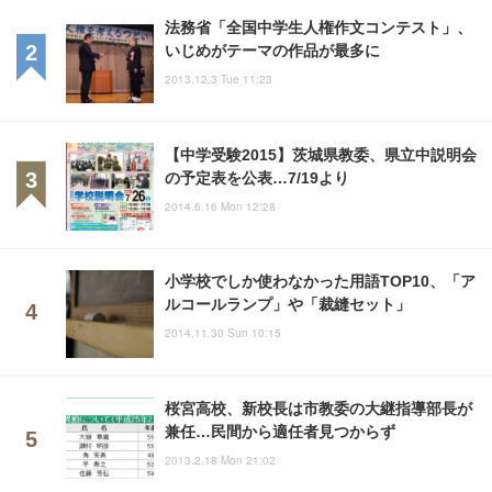
法務省「全国中学生人権作文コンテスト」、
いじめがテーマの作品が最多に
2013.12.3 Tue 11:23
【中学受験2015】茨城県教委、県立中説明会
の予定表を公表…7/19より
2014.6.16 Mon 12:28
小学校でしか使わなかった用語TOP10、「ア
ルコールランプ」や「裁縫セット」
2014.11.30 Sun 10:15
桜宮高校、新校長は市教委の大継指導部長が
兼任…民間から適任者見つからず
2013.2.18 Mon 21:02