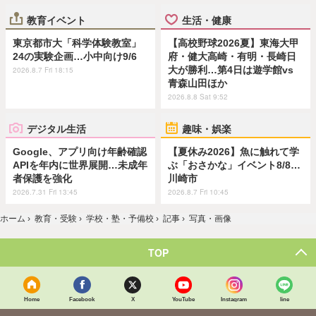
教育イベント
生活・健康
東京都市大「科学体験教室」
【高校野球2026夏】東海大甲
24の実験企画…小中向け9/6
府・健大高崎・有明・長崎日
大が勝利…第4日は遊学館vs
2026.8.7 Fri 18:15
青森山田ほか
2026.8.8 Sat 9:52
デジタル生活
趣味・娯楽
Google、アプリ向け年齢確認
【夏休み2026】魚に触れて学
APIを年内に世界展開…未成年
ぶ「おさかな」イベント8/8…
者保護を強化
川崎市
2026.7.31 Fri 13:45
2026.8.7 Fri 10:45
ホーム
›
教育・受験
›
学校・塾・予備校
›
記事
›
写真・画像
TOP
Home
Facebook
X
YouTube
Instagram
line