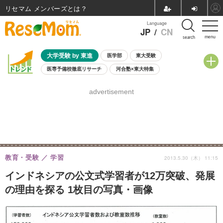
リセマム メンバーズ
Language
JP
/
CN
menu
search
大学受験 by 東進
医学部
東大受験
医専予備校徹底リサーチ
河合塾×東大特集
親子で考える大学選び
高校受験
中学受験
小学校受験
advertisement
共通テスト
夏休み
8月開催学校説明会・相談会
8月開催イベント・WS
全国公立高校 過去問
人気記事
自由研究教材（小学生向け）
自由研究教材（中学生向け）
ランキング
教育・受験
学習
2013.5.30（木） 11:15
インドネシアの公文式学習者が12万突破、発展
の理由を探る 1枚目の写真・画像