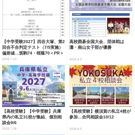
【中学受験2027】四谷大塚、第2
高校囲碁全国大会、団体戦は
回合不合判定テスト（7/5実施）
灘・南山女子部が優勝
偏差値…筑駒74・桜蔭70＜PR＞
2026.7.10
2026.8.5
【高校受験】【中学受験】兵庫
【高校受験】横須賀の私立4校が
県内の私立31校が集結、個別相
参加…合同相談会10/12
談会9/6
2026.7.28
2026.8.5