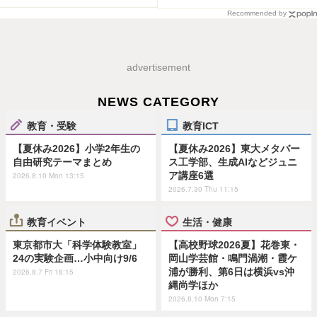
Recommended by
advertisement
NEWS CATEGORY
教育・受験
教育ICT
【夏休み2026】小学2年生の
【夏休み2026】東大メタバー
自由研究テーマまとめ
ス工学部、生成AIなどジュニ
ア講座6選
2026.8.10 Mon 13:15
2026.7.30 Thu 11:15
教育イベント
生活・健康
東京都市大「科学体験教室」
【高校野球2026夏】花巻東・
24の実験企画…小中向け9/6
岡山学芸館・鳴門渦潮・霞ケ
浦が勝利、第6日は横浜vs沖
2026.8.7 Fri 18:15
縄尚学ほか
2026.8.10 Mon 7:15