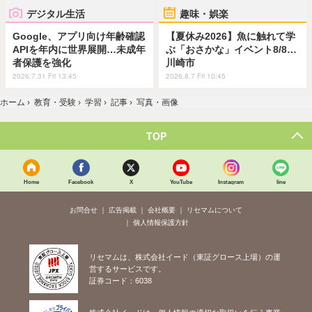
デジタル生活
趣味・娯楽
Google、アプリ向け年齢確認
【夏休み2026】魚に触れて学
APIを年内に世界展開…未成年
ぶ「おさかな」イベント8/8…
者保護を強化
川崎市
2026.7.31 Fri 13:45
2026.8.7 Fri 10:45
ホーム
›
教育・受験
›
学習
›
記事
›
写真・画像
TOP
Home
Facebook
X
YouTube
Instagram
line
お問合せ
広告掲載
会社概要
リセマムについて
個人情報保護方針
リセマムは、株式会社イード（東証グロース上場）の運
営するサービスです。
証券コード：6038