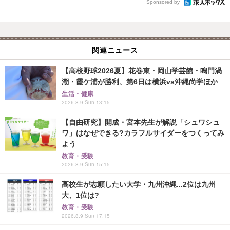
Sponsored by
関連ニュース
【高校野球2026夏】花巻東・岡山学芸館・鳴門渦
潮・霞ケ浦が勝利、第6日は横浜vs沖縄尚学ほか
生活・健康
2026.8.9 Sun 13:15
【自由研究】開成・宮本先生が解説「シュワシュ
ワ」はなぜできる?カラフルサイダーをつくってみ
よう
教育・受験
2026.8.9 Sun 15:15
高校生が志願したい大学・九州沖縄...2位は九州
大、1位は?
教育・受験
2026.8.9 Sun 17:15