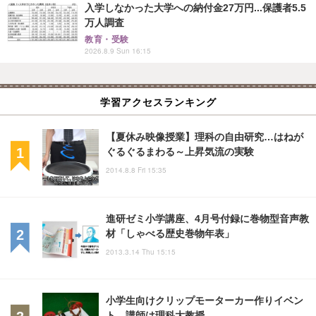
入学しなかった大学への納付金27万円...保護者5.5
万人調査
教育・受験
2026.8.9 Sun 16:15
学習アクセスランキング
【夏休み映像授業】理科の自由研究…はねが
ぐるぐるまわる～上昇気流の実験
2014.8.8 Fri 15:35
進研ゼミ小学講座、4月号付録に巻物型音声教
材「しゃべる歴史巻物年表」
2013.3.14 Thu 15:15
小学生向けクリップモーターカー作りイベン
ト…講師は理科大教授