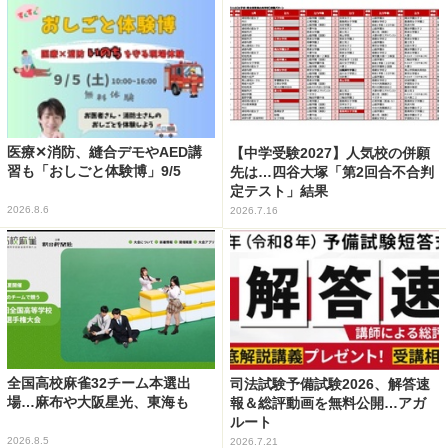
医療✕消防、縫合デモやAED講
【中学受験2027】人気校の併願
習も「おしごと体験博」9/5
先は…四谷大塚「第2回合不合判
定テスト」結果
2026.8.6
2026.7.16
全国高校麻雀32チーム本選出
司法試験予備試験2026、解答速
場…麻布や大阪星光、東海も
報＆総評動画を無料公開…アガ
ルート
2026.8.5
2026.7.21