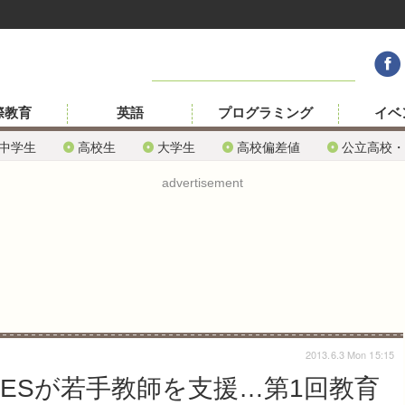
際教育
英語
プログラミング
イベ
中学生
高校生
大学生
高校偏差値
公立高校・
advertisement
2013.6.3 Mon 15:15
ESが若手教師を支援…第1回教育