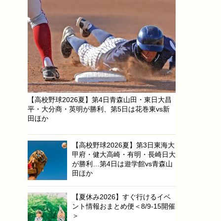
【高校野球2026夏】第4日青森山田・東日大昌
平・大分商・英明が勝利、第5日は花巻東vs新
田ほか
【高校野球2026夏】第3日東海大
甲府・健大高崎・有明・長崎日大
が勝利…第4日は遊学館vs青森山
田ほか
【夏休み2026】すぐ行けるイベ
ント情報おまとめ便＜8/9-15開催
＞