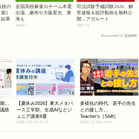
気校の
全国高校麻雀32チーム本選
司法試験予備試験2026、解
第2
出場…麻布や大阪星光、東
答速報＆総評動画を無料公
」結果
海も
開…アガルート
2026.8.5
2026.7.21
Recommended by
延期…
【夏休み2026】東大メタバ
多様化の時代、若手の先生
議踏
ース工学部、生成AIなどジ
との接し方…
ュニア講座6選
Teacher’s［Shift］
2026.7.30 Thu 11:15
2026.7.27 Mon 19:45