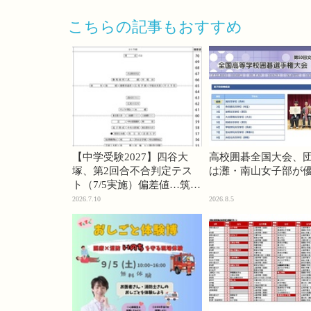
こちらの記事もおすすめ
【中学受験2027】四谷大
高校囲碁全国大会、
塚、第2回合不合判定テス
は灘・南山女子部が
ト（7/5実施）偏差値…筑駒
74・桜蔭70＜PR＞
2026.7.10
2026.8.5