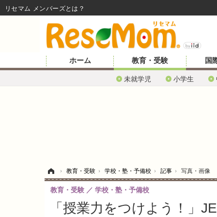
リセマム メンバーズ
ホーム
教育・受験
国
未就学児
小学生
ホーム
›
教育・受験
›
学校・塾・予備校
›
記事
›
写真・画像
教育・受験
学校・塾・予備校
「授業力をつけよう！」JE