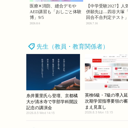
医療✕消防、縫合デモや
【中学受験2027】人
AED講習も「おしごと体験
併願先は…四谷大塚「
博」9/5
回合不合判定テスト
2026.8.6
2026.7.16
先生（教員・教育関係者）
英検6級・7級の導入
糸井重里氏ら登壇、京都橘
次期学習指導要領の審
大が清水寺で学部学科開設
まえ見直し
記念の講演会
2026.8.3 Mon 13:15
2026.8.5 Wed 14:15