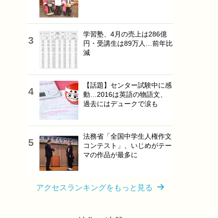
学習塾、4月の売上は286億
円・受講生は89万人…前年比
減
【話題】センター試験中に感
動…2016は英語の物語文、
過去にはデュークで涙も
法務省「全国中学生人権作文
コンテスト」、いじめがテー
マの作品が最多に
アクセスランキングをもっと見る