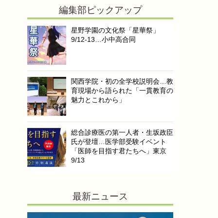
編集部ピックアップ
星野学園の文化祭「星華祭」
9/12-13…小中高合同
関西学院・初の全学校説明会…教
育現場から語られた「一貫教育の
魅力とこれから」
総合診療医の第一人者・生坂政臣
氏が登壇…医学部受験イベント
「医師を目指す君たちへ」東京
9/13
最新ニュース