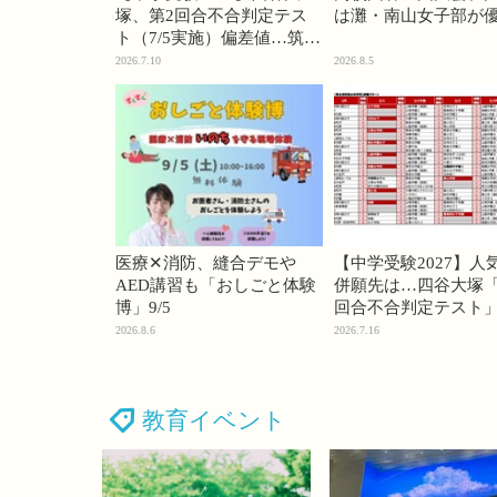
塚、第2回合不合判定テス
は灘・南山女子部が
ト（7/5実施）偏差値…筑駒
74・桜蔭70＜PR＞
2026.7.10
2026.8.5
医療✕消防、縫合デモや
【中学受験2027】人
AED講習も「おしごと体験
併願先は…四谷大塚「
博」9/5
回合不合判定テスト
2026.8.6
2026.7.16
教育イベント