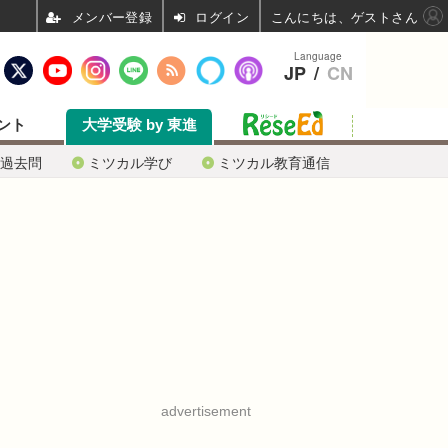
ログイン
こんにちは、ゲストさん
Language
JP
/
CN
ント
大学受験 by 東進
過去問
ミツカル学び
ミツカル教育通信
advertisement