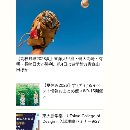
【高校野球2026夏】東海大甲府・健大高崎・有
明・長崎日大が勝利…第4日は遊学館vs青森山
田ほか
【夏休み2026】すぐ行けるイベ
ント情報おまとめ便＜8/9-15開催
＞
東大新学部「UTokyo College of
Design」入試攻略セミナー9/27