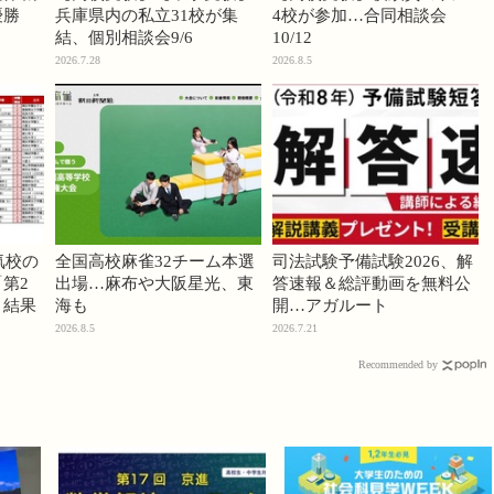
優勝
兵庫県内の私立31校が集
4校が参加…合同相談会
結、個別相談会9/6
10/12
2026.7.28
2026.8.5
気校の
全国高校麻雀32チーム本選
司法試験予備試験2026、解
第2
出場…麻布や大阪星光、東
答速報＆総評動画を無料公
」結果
海も
開…アガルート
2026.8.5
2026.7.21
Recommended by