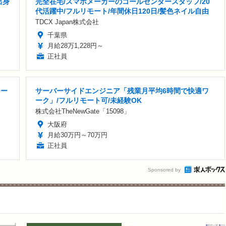
出身
完全在宅/スマホメーカーのコールセンタースタッフ/20
代活躍中/フルリモート/年間休日120日/髪色ネイル自由
TDCX Japan株式会社
千葉県
月給28万1,228円～
正社員
モー
サーバーサイドエンジニア「残業月平均6時間で快適ワ
ーク」/フルリモート可/未経験OK
株式会社TheNewGate「15098」
大阪府
月給30万円～70万円
正社員
Sponsored by