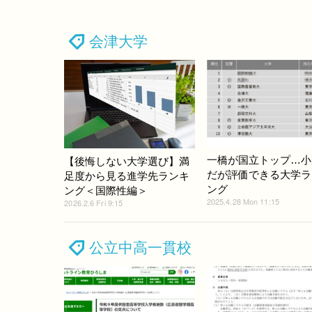
会津大学
一橋が国立トップ…小
【後悔しない大学選び】満
だが評価できる大学ラ
足度から見る進学先ランキ
ング
ング＜国際性編＞
2025.4.28 Mon 11:15
2026.2.6 Fri 9:15
公立中高一貫校