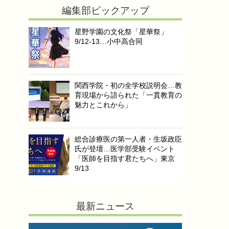
編集部ピックアップ
星野学園の文化祭「星華祭」
9/12-13…小中高合同
関西学院・初の全学校説明会…教
育現場から語られた「一貫教育の
魅力とこれから」
総合診療医の第一人者・生坂政臣
氏が登壇…医学部受験イベント
「医師を目指す君たちへ」東京
9/13
最新ニュース