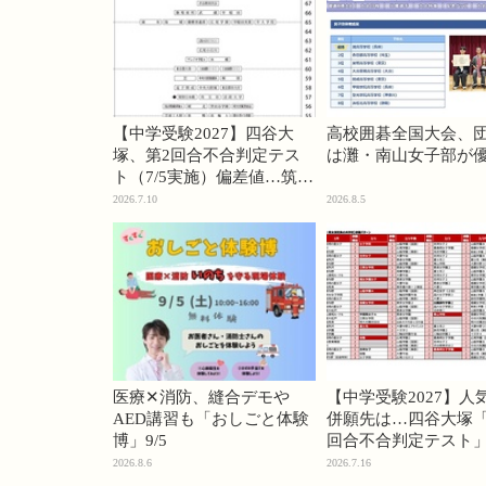
【中学受験2027】四谷大
高校囲碁全国大会、
塚、第2回合不合判定テス
は灘・南山女子部が
ト（7/5実施）偏差値…筑駒
74・桜蔭70＜PR＞
2026.7.10
2026.8.5
医療✕消防、縫合デモや
【中学受験2027】人
AED講習も「おしごと体験
併願先は…四谷大塚「
博」9/5
回合不合判定テスト
2026.8.6
2026.7.16