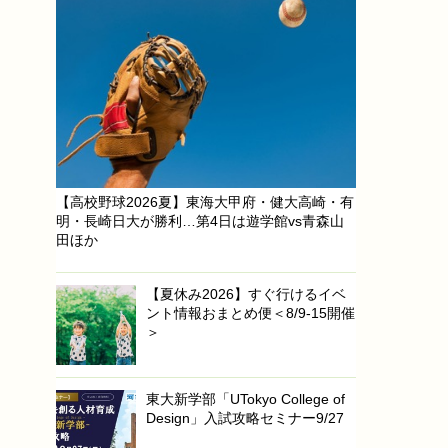
【高校野球2026夏】東海大甲府・健大高崎・有
明・長崎日大が勝利…第4日は遊学館vs青森山
田ほか
【夏休み2026】すぐ行けるイベ
ント情報おまとめ便＜8/9-15開催
＞
東大新学部「UTokyo College of
Design」入試攻略セミナー9/27