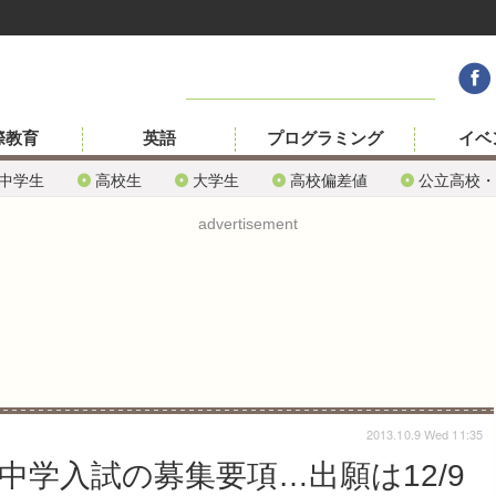
際教育
英語
プログラミング
イベ
中学生
高校生
大学生
高校偏差値
公立高校・
advertisement
2013.10.9 Wed 11:35
中学入試の募集要項…出願は12/9