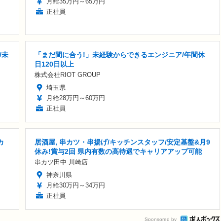
月給35万円～65万円
正社員
/未
「まだ間に合う!」未経験からできるエンジニア/年間休
日120日以上
株式会社RIOT GROUP
埼玉県
月給28万円～60万円
正社員
カ
居酒屋, 串カツ・串揚げ/キッチンスタッフ/安定基盤&月9
休み!賞与2回 県内有数の高待遇でキャリアアップ可能
串カツ田中 川崎店
神奈川県
月給30万円～34万円
正社員
Sponsored by