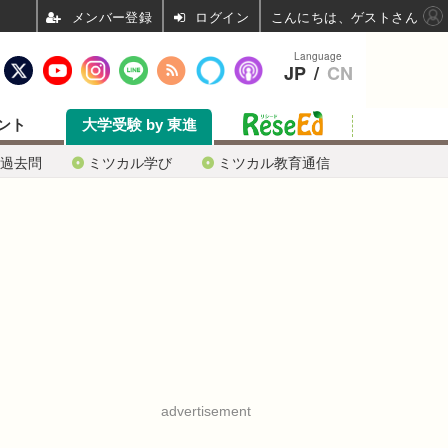
ログイン
こんにちは、ゲストさん
Language
JP
/
CN
ント
大学受験 by 東進
過去問
ミツカル学び
ミツカル教育通信
advertisement