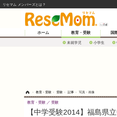
リセマム メンバーズ
ホーム
教育・受験
国
未就学児
小学生
ホーム
›
教育・受験
›
受験
›
記事
›
写真・画像
教育・受験
受験
【中学受験2014】福島県立