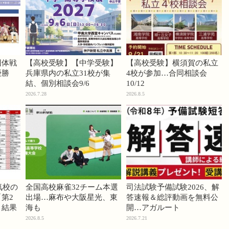
団体戦
【高校受験】【中学受験】
【高校受験】横須賀の私立
優勝
兵庫県内の私立31校が集
4校が参加…合同相談会
結、個別相談会9/6
10/12
2026.7.28
2026.8.5
気校の
全国高校麻雀32チーム本選
司法試験予備試験2026、解
第2
出場…麻布や大阪星光、東
答速報＆総評動画を無料公
」結果
海も
開…アガルート
2026.8.5
2026.7.21