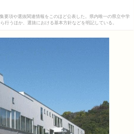
集要項や選抜関連情報をこのほど公表した。県内唯一の県立中学
日から行うほか、選抜における基本方針などを明記している。