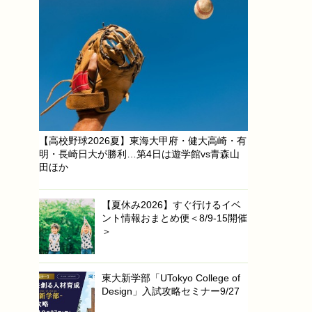
【高校野球2026夏】東海大甲府・健大高崎・有
明・長崎日大が勝利…第4日は遊学館vs青森山
田ほか
【夏休み2026】すぐ行けるイベ
ント情報おまとめ便＜8/9-15開催
＞
東大新学部「UTokyo College of
Design」入試攻略セミナー9/27