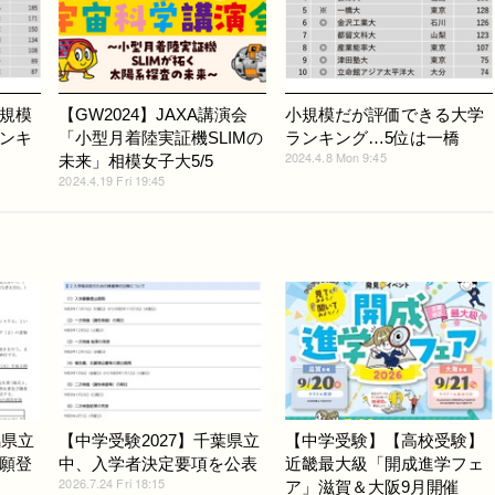
規模
【GW2024】JAXA講演会
小規模だが評価できる大学
ンキ
「小型月着陸実証機SLIMの
ランキング…5位は一橋
2024.4.8 Mon 9:45
未来」相模女子大5/5
2024.4.19 Fri 19:45
馬県立
【中学受験2027】千葉県立
【中学受験】【高校受験】
出願登
中、入学者決定要項を公表
近畿最大級「開成進学フェ
2026.7.24 Fri 18:15
ア」滋賀＆大阪9月開催