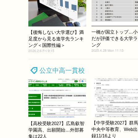
一橋が国立トップ…小
【後悔しない大学選び】満
だが評価できる大学ラ
足度から見る進学先ランキ
ング
ング＜国際性編＞
2025.4.28 Mon 11:15
2026.2.6 Fri 9:15
公立中高一貫校
【中学受験2027】群
【高校受験2027】広島叡智
中央中等教育、Web
学園高、出願開始…外部募
録11/16より
集は22人