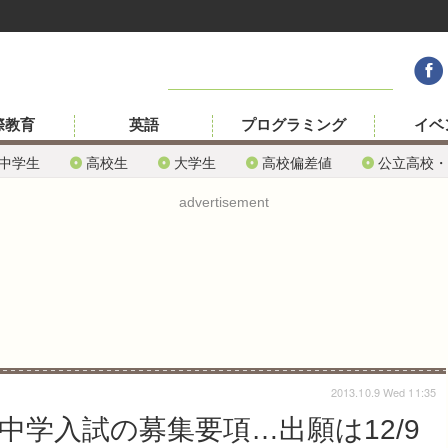
際教育
英語
プログラミング
イベ
中学生
高校生
大学生
高校偏差値
公立高校・
advertisement
2013.10.9 Wed 11:35
中学入試の募集要項…出願は12/9