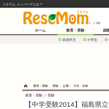
リセマム メンバーズ
ホーム
教育・受験
国
未就学児
小学生
ホーム
›
教育・受験
›
受験
›
記事
›
写真・画像
教育・受験
受験
【中学受験2014】福島県立