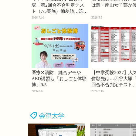
塚、第2回合不合判定テス
は灘・南山女子部が
ト（7/5実施）偏差値…筑駒
74・桜蔭70＜PR＞
2026.7.10
2026.8.5
医療✕消防、縫合デモや
【中学受験2027】人
AED講習も「おしごと体験
併願先は…四谷大塚「
博」9/5
回合不合判定テスト
2026.8.6
2026.7.16
会津大学