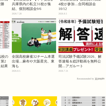
優勝
兵庫県内の私立31校が集
4校が参加…合同相談会
結、個別相談会9/6
10/12
2026.7.28
2026.8.5
気校の
全国高校麻雀32チーム本選
司法試験予備試験2026、解
第2
出場…麻布や大阪星光、東
答速報＆総評動画を無料公
」結果
海も
開…アガルート
2026.8.5
2026.7.21
Recommended by