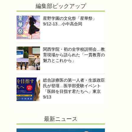
編集部ピックアップ
星野学園の文化祭「星華祭」
9/12-13…小中高合同
関西学院・初の全学校説明会…教
育現場から語られた「一貫教育の
魅力とこれから」
総合診療医の第一人者・生坂政臣
氏が登壇…医学部受験イベント
「医師を目指す君たちへ」東京
9/13
最新ニュース