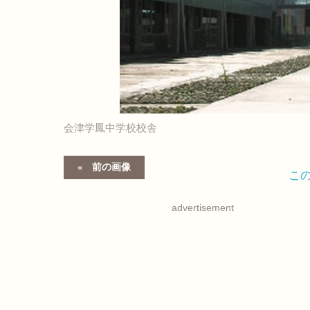
会津学鳳中学校校舎
前の画像
こ
advertisement