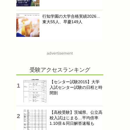
行知学園の大学合格実績2026…
東大55人、早慶149人
advertisement
受験アクセスランキング
【センター試験2015】大学
入試センター試験の日程と時
間割
【高校受験】茨城県、公立高
校入試はじまる…平均倍率
1.10倍＆同日解答速報も