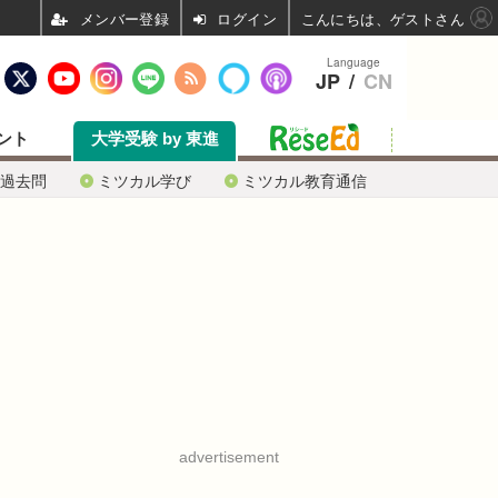
ログイン
こんにちは、ゲストさん
Language
JP
/
CN
ント
大学受験 by 東進
過去問
ミツカル学び
ミツカル教育通信
advertisement