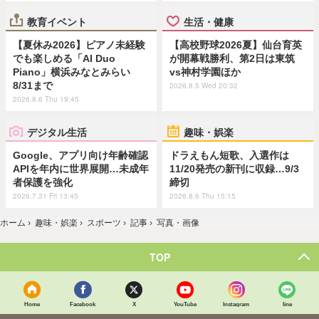
教育イベント
生活・健康
【夏休み2026】ピアノ未経験
【高校野球2026夏】仙台育英
でも楽しめる「AI Duo
が開幕戦勝利、第2日は東筑
Piano」横浜みなとみらい
vs神村学園ほか
8/31まで
2026.8.5 Wed 20:32
2026.8.6 Thu 19:45
デジタル生活
趣味・娯楽
Google、アプリ向け年齢確認
ドラえもん短歌、入選作は
APIを年内に世界展開…未成年
11/20発売の新刊に収録…9/3
者保護を強化
締切
2026.7.31 Fri 13:45
2026.8.6 Thu 15:15
ホーム
›
趣味・娯楽
›
スポーツ
›
記事
›
写真・画像
TOP
Home
Facebook
X
YouTube
Instagram
line