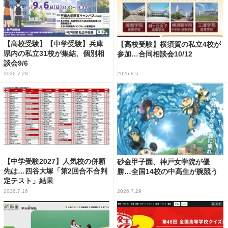
【高校受験】【中学受験】兵庫
【高校受験】横須賀の私立4校が
県内の私立31校が集結、個別相
参加…合同相談会10/12
談会9/6
2026.7.28
2026.8.5
【中学受験2027】人気校の併願
砂金甲子園、神戸女学院が優
先は…四谷大塚「第2回合不合判
勝…全国14校の中高生が腕競う
定テスト」結果
2026.7.16
2026.7.29