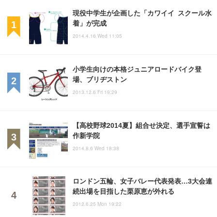
現役中学生が企画した「カワイイ スクール水
着」が完成
2014.4.16 Wed 11:05
小学生向けの本格ジュニアロードバイク登
場、ブリヂストン
2013.12.6 Fri 19:29
【高校野球2014夏】組合せ決定、選手宣誓は
作新学院
2014.8.6 Wed 18:38
ロンドン五輪、女子バレー代表発表…3大会連
続出場を目指した栗原恵が外れる
2012.6.25 Mon 19:22