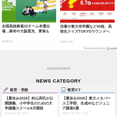
全国高校麻雀32チーム本選出
渋幕や東大寺学園など40校、高
場…麻布や大阪星光、東海も
校生クイズTOKYOラウンドへ
2026.8.5
2026.7.29
Recommended by
advertisement
NEWS CATEGORY
教育・受験
教育ICT
【夏休み2026】村山斉氏が公
【夏休み2026】東大メタバー
開講義、小中学生のための大
ス工学部、生成AIなどジュニ
学講義スクール9月開校
ア講座6選
2026.8.6 Thu 19:15
2026.7.30 Thu 11:15