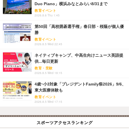
Duo Piano」横浜みなとみらい8/31まで
教育イベント
2026.8.6 Thu 1:45
第50回「高校囲碁選手権」春日部・桜蔭が個人優
勝
教育イベント
2026.8.5 Wed 22:45
ネイティブキャンプ、中高生向けニュース英語提
供...毎日更新
教育・受験
2026.8.5 Wed 18:15
4歳~小3対象「プレジデントFamily祭2026」9/6、
東大医療体験も
教育イベント
2026.8.5 Wed 17:15
スポーツアクセスランキング