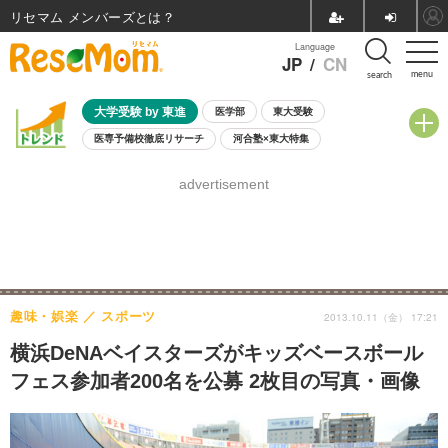
リセマム メンバーズ
Language
JP
/
CN
menu
search
大学受験 by 東進
医学部
東大受験
医専予備校徹底リサーチ
河合塾×東大特集
親子で考える大学選び
高校受験
中学受験
小学校受験
advertisement
共通テスト
夏休み
8月開催学校説明会・相談会
8月開催イベント・WS
全国公立高校 過去問
人気記事
自由研究教材（小学生向け）
自由研究教材（中学生向け）
ランキング
趣味・娯楽
スポーツ
2013.10.11（金） 17:21
横浜DeNAベイスターズがキッズベースボール
フェス参加者200名を公募 2枚目の写真・画像