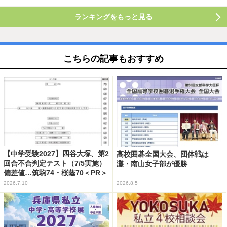
ランキングをもっと見る
こちらの記事もおすすめ
【中学受験2027】四谷大塚、第2
高校囲碁全国大会、団体戦は
回合不合判定テスト（7/5実施）
灘・南山女子部が優勝
偏差値…筑駒74・桜蔭70＜PR＞
2026.7.10
2026.8.5