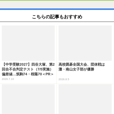
こちらの記事もおすすめ
【中学受験2027】四谷大塚、第2
高校囲碁全国大会、団体戦は
回合不合判定テスト（7/5実施）
灘・南山女子部が優勝
偏差値…筑駒74・桜蔭70＜PR＞
2026.7.10
2026.8.5