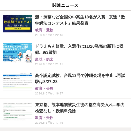
関連ニュース
灘・渋幕など全国の中高生18名が入賞...京進「数
学解法コンテスト」結果発表
教育・受験
2026.8.5 Wed 22:15
ドラえもん短歌、入選作は11/20発売の新刊に収
録...9/3締切
趣味・娯楽
2026.8.5 Wed 21:15
高卒認定試験、台風13号で沖縄会場を中止...再試
験は8/27-28
教育・受験
2026.8.5 Wed 16:27
東京都、熊本地震被災生徒の都立高受入れ...学力
検査なし・授業料免除
教育・受験
2026.8.5 Wed 17:45