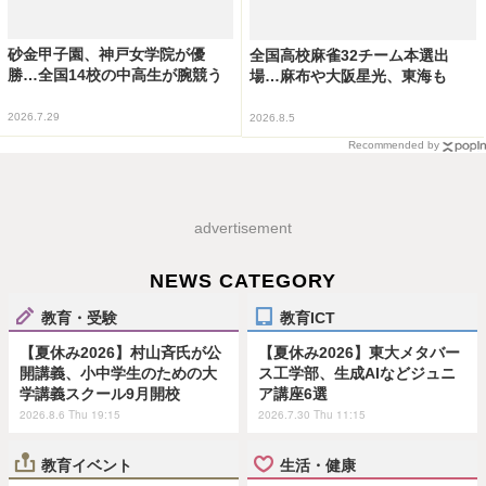
砂金甲子園、神戸女学院が優
全国高校麻雀32チーム本選出
勝…全国14校の中高生が腕競う
場…麻布や大阪星光、東海も
2026.7.29
2026.8.5
Recommended by
advertisement
NEWS CATEGORY
教育・受験
教育ICT
【夏休み2026】村山斉氏が公
【夏休み2026】東大メタバー
開講義、小中学生のための大
ス工学部、生成AIなどジュニ
学講義スクール9月開校
ア講座6選
2026.8.6 Thu 19:15
2026.7.30 Thu 11:15
教育イベント
生活・健康