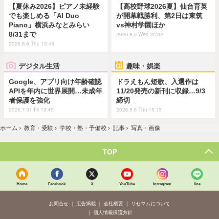
【夏休み2026】ピアノ未経験
【高校野球2026夏】仙台育英
でも楽しめる「AI Duo
が開幕戦勝利、第2日は東筑
Piano」横浜みなとみらい
vs神村学園ほか
8/31まで
2026.8.5 Wed 20:32
2026.8.6 Thu 19:45
デジタル生活
趣味・娯楽
Google、アプリ向け年齢確認
ドラえもん短歌、入選作は
APIを年内に世界展開…未成年
11/20発売の新刊に収録…9/3
者保護を強化
締切
2026.7.31 Fri 13:45
2026.8.6 Thu 15:15
ホーム
›
教育・受験
›
学校・塾・予備校
›
記事
›
写真・画像
TOP
Home
Facebook
X
YouTube
Instagram
line
お問合せ
広告掲載
会社概要
リセマムについて
個人情報保護方針