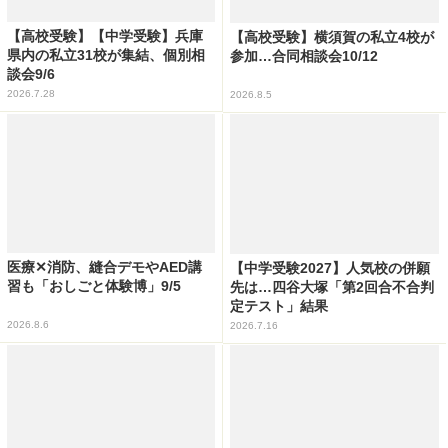
【高校受験】【中学受験】兵庫
【高校受験】横須賀の私立4校が
県内の私立31校が集結、個別相
参加…合同相談会10/12
談会9/6
2026.7.28
2026.8.5
医療✕消防、縫合デモやAED講
【中学受験2027】人気校の併願
習も「おしごと体験博」9/5
先は…四谷大塚「第2回合不合判
定テスト」結果
2026.8.6
2026.7.16