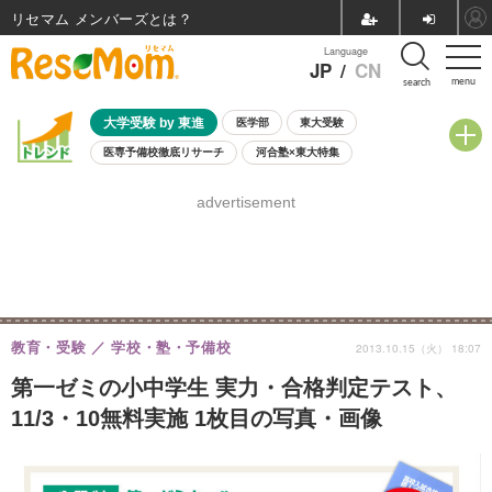
リセマム メンバーズ
Language
JP
/
CN
menu
search
大学受験 by 東進
医学部
東大受験
医専予備校徹底リサーチ
河合塾×東大特集
親子で考える大学選び
高校受験
中学受験
小学校受験
advertisement
共通テスト
夏休み
8月開催学校説明会・相談会
8月開催イベント・WS
全国公立高校 過去問
人気記事
自由研究教材（小学生向け）
自由研究教材（中学生向け）
ランキング
教育・受験
学校・塾・予備校
2013.10.15（火） 18:07
第一ゼミの小中学生 実力・合格判定テスト、
11/3・10無料実施 1枚目の写真・画像