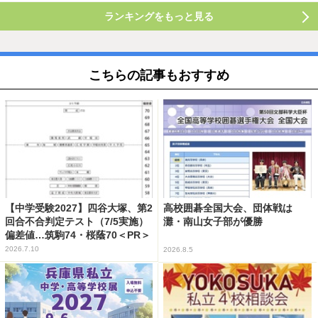
ランキングをもっと見る
こちらの記事もおすすめ
【中学受験2027】四谷大塚、第2
高校囲碁全国大会、団体戦は
回合不合判定テスト（7/5実施）
灘・南山女子部が優勝
偏差値…筑駒74・桜蔭70＜PR＞
2026.7.10
2026.8.5