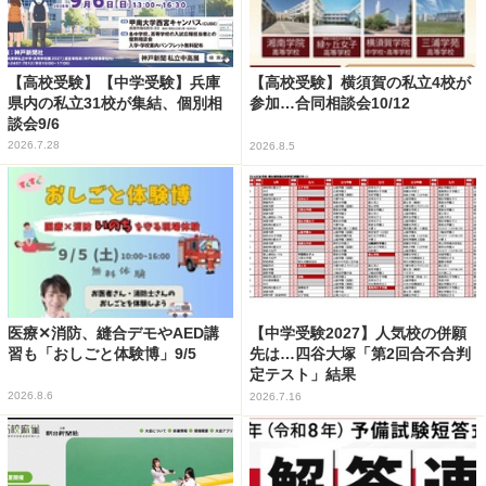
【高校受験】【中学受験】兵庫
【高校受験】横須賀の私立4校が
県内の私立31校が集結、個別相
参加…合同相談会10/12
談会9/6
2026.7.28
2026.8.5
医療✕消防、縫合デモやAED講
【中学受験2027】人気校の併願
習も「おしごと体験博」9/5
先は…四谷大塚「第2回合不合判
定テスト」結果
2026.8.6
2026.7.16