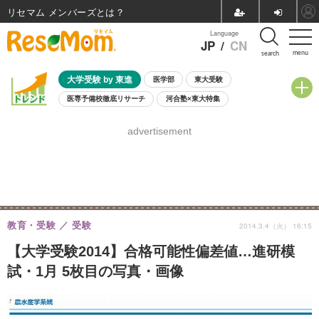
リセマム メンバーズ
Language
JP
/
CN
menu
search
大学受験 by 東進
医学部
東大受験
医専予備校徹底リサーチ
河合塾×東大特集
親子で考える大学選び
高校受験
中学受験
小学校受験
advertisement
共通テスト
夏休み
8月開催学校説明会・相談会
8月開催イベント・WS
全国公立高校 過去問
人気記事
自由研究教材（小学生向け）
自由研究教材（中学生向け）
ランキング
教育・受験
受験
2014.3.4（火） 16:15
【大学受験2014】合格可能性偏差値…進研模
試・1月 5枚目の写真・画像