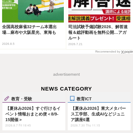
全国高校麻雀32チーム本選出
司法試験予備試験2026、解答速
場…麻布や大阪星光、東海も
報＆総評動画を無料公開…アガ
ルート
2026.8.5
2026.7.21
Recommended by
advertisement
NEWS CATEGORY
教育・受験
教育ICT
【夏休み2026】すぐ行けるイ
【夏休み2026】東大メタバー
ベント情報おまとめ便＜8/9-
ス工学部、生成AIなどジュニ
15開催＞
ア講座6選
2026.8.7 Fri 19:45
2026.7.30 Thu 11:15