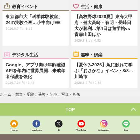
教育イベント
生活・健康
東京都市大「科学体験教室」
【高校野球2026夏】東海大甲
24の実験企画…小中向け9/6
府・健大高崎・有明・長崎日
大が勝利…第4日は遊学館vs
2026.8.7 Fri 18:15
青森山田ほか
2026.8.8 Sat 9:52
デジタル生活
趣味・娯楽
Google、アプリ向け年齢確認
【夏休み2026】魚に触れて学
APIを年内に世界展開…未成年
ぶ「おさかな」イベント8/8…
者保護を強化
川崎市
2026.7.31 Fri 13:45
2026.8.7 Fri 10:45
ホーム
›
教育・受験
›
受験
›
記事
›
写真・画像
TOP
Home
Facebook
X
YouTube
Instagram
line