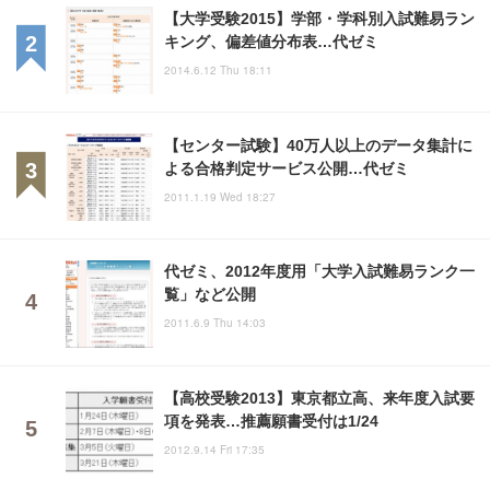
【大学受験2015】学部・学科別入試難易ラン
キング、偏差値分布表…代ゼミ
2014.6.12 Thu 18:11
【センター試験】40万人以上のデータ集計に
よる合格判定サービス公開…代ゼミ
2011.1.19 Wed 18:27
代ゼミ、2012年度用「大学入試難易ランク一
覧」など公開
2011.6.9 Thu 14:03
【高校受験2013】東京都立高、来年度入試要
項を発表…推薦願書受付は1/24
2012.9.14 Fri 17:35