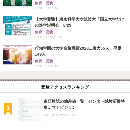
教育・受験
2026.8.7 Fri 1:45
【大学受験】東京科学大や筑波大「国立大学だけ
の進学説明会」8/29
教育・受験
2026.8.6 Thu 23:15
行知学園の大学合格実績2026...東大55人、早慶
149人
教育・受験
2026.8.7 Fri 0:45
受験アクセスランキング
進研模試の偏差値一覧、センター試験応援特
集…マナビジョン
2013.12.11 Wed 12:15