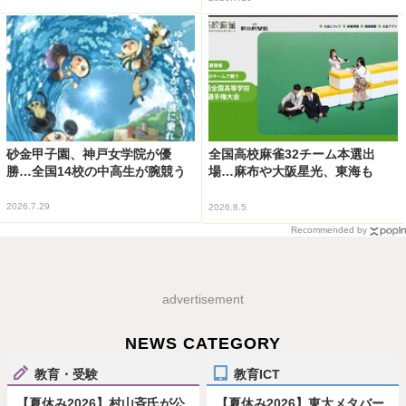
砂金甲子園、神戸女学院が優
全国高校麻雀32チーム本選出
勝…全国14校の中高生が腕競う
場…麻布や大阪星光、東海も
2026.7.29
2026.8.5
Recommended by
advertisement
NEWS CATEGORY
教育・受験
教育ICT
【夏休み2026】村山斉氏が公
【夏休み2026】東大メタバー