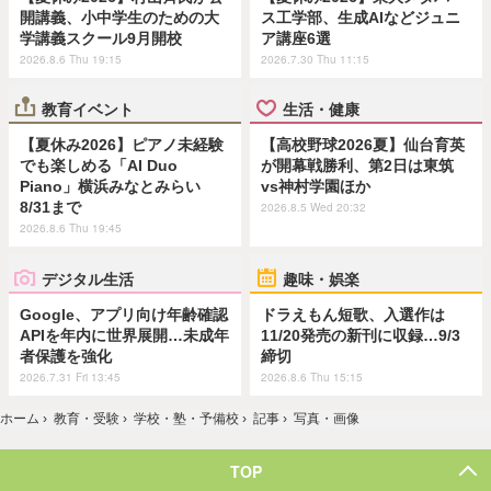
開講義、小中学生のための大
ス工学部、生成AIなどジュニ
学講義スクール9月開校
ア講座6選
2026.8.6 Thu 19:15
2026.7.30 Thu 11:15
教育イベント
生活・健康
【夏休み2026】ピアノ未経験
【高校野球2026夏】仙台育英
でも楽しめる「AI Duo
が開幕戦勝利、第2日は東筑
Piano」横浜みなとみらい
vs神村学園ほか
8/31まで
2026.8.5 Wed 20:32
2026.8.6 Thu 19:45
デジタル生活
趣味・娯楽
Google、アプリ向け年齢確認
ドラえもん短歌、入選作は
APIを年内に世界展開…未成年
11/20発売の新刊に収録…9/3
者保護を強化
締切
2026.7.31 Fri 13:45
2026.8.6 Thu 15:15
ホーム
›
教育・受験
›
学校・塾・予備校
›
記事
›
写真・画像
TOP