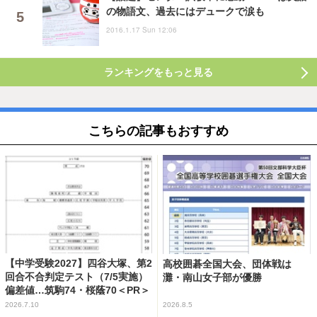
の物語文、過去にはデュークで涙も
2016.1.17 Sun 12:06
ランキングをもっと見る
こちらの記事もおすすめ
【中学受験2027】四谷大塚、第2
高校囲碁全国大会、団体戦は
回合不合判定テスト（7/5実施）
灘・南山女子部が優勝
偏差値…筑駒74・桜蔭70＜PR＞
2026.7.10
2026.8.5