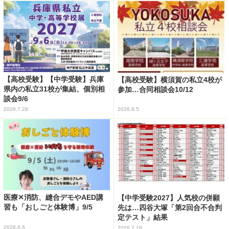
【高校受験】【中学受験】兵庫
【高校受験】横須賀の私立4校が
県内の私立31校が集結、個別相
参加…合同相談会10/12
談会9/6
2026.7.28
2026.8.5
医療✕消防、縫合デモやAED講
【中学受験2027】人気校の併願
習も「おしごと体験博」9/5
先は…四谷大塚「第2回合不合判
定テスト」結果
2026.8.6
2026.7.16