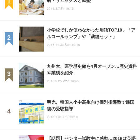
研・サピックスと転塾
2014.3.7 Fri 10:15
小学校でしか使わなかった用語TOP10、「ア
ルコールランプ」や「裁縫セット」
2014.11.30 Sun 10:15
九州大、医学歴史館を4月オープン…歴史資料
や業績を紹介
2015.3.25 Wed 10:45
明光、韓国人小中高生向け個別指導塾で帰国
後の受験指導
2013.1.31 Thu 13:19
【話題】センター試験中に感動…2016は英語