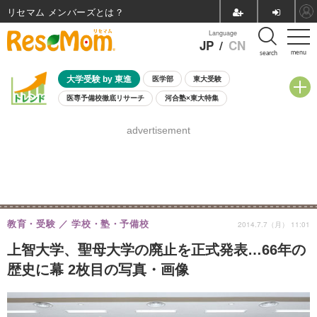
リセマム メンバーズ
Language
JP
/
CN
menu
search
大学受験 by 東進
医学部
東大受験
医専予備校徹底リサーチ
河合塾×東大特集
親子で考える大学選び
高校受験
中学受験
小学校受験
advertisement
共通テスト
夏休み
8月開催学校説明会・相談会
8月開催イベント・WS
全国公立高校 過去問
人気記事
自由研究教材（小学生向け）
自由研究教材（中学生向け）
ランキング
教育・受験
学校・塾・予備校
2014.7.7（月） 11:01
上智大学、聖母大学の廃止を正式発表…66年の
歴史に幕 2枚目の写真・画像