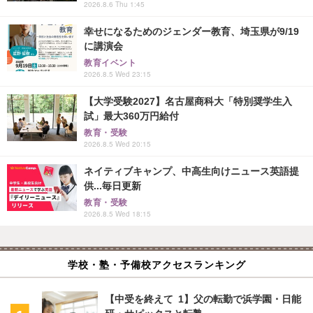
2026.8.6 Thu 1:45
幸せになるためのジェンダー教育、埼玉県が9/19
に講演会
教育イベント
2026.8.5 Wed 23:15
【大学受験2027】名古屋商科大「特別奨学生入
試」最大360万円給付
教育・受験
2026.8.5 Wed 20:15
ネイティブキャンプ、中高生向けニュース英語提
供...毎日更新
教育・受験
2026.8.5 Wed 18:15
学校・塾・予備校アクセスランキング
【中受を終えて 1】父の転勤で浜学園・日能