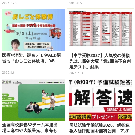
2026.7.28
2026.8.5
医療✕消防、縫合デモやAED講
【中学受験2027】人気校の併願
習も「おしごと体験博」9/5
先は…四谷大塚「第2回合不合判
定テスト」結果
2026.8.6
2026.7.16
全国高校麻雀32チーム本選出
司法試験予備試験2026、解答速
場…麻布や大阪星光、東海も
報＆総評動画を無料公開…アガ