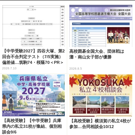
【中学受験2027】四谷大塚、第2
高校囲碁全国大会、団体戦は
回合不合判定テスト（7/5実施）
灘・南山女子部が優勝
偏差値…筑駒74・桜蔭70＜PR＞
2026.7.10
2026.8.5
【高校受験】【中学受験】兵庫
【高校受験】横須賀の私立4校が
県内の私立31校が集結、個別相
参加…合同相談会10/12
談会9/6