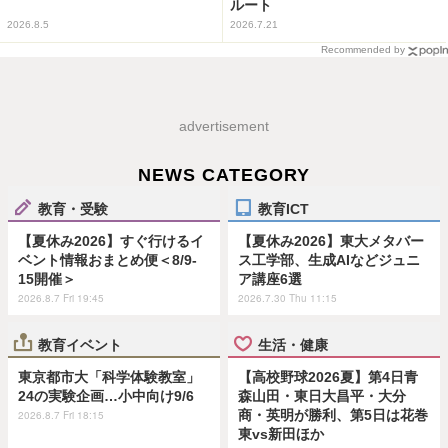
ルート
2026.8.5
2026.7.21
Recommended by
advertisement
NEWS CATEGORY
教育・受験
教育ICT
【夏休み2026】すぐ行けるイ
【夏休み2026】東大メタバー
ベント情報おまとめ便＜8/9-
ス工学部、生成AIなどジュニ
15開催＞
ア講座6選
2026.8.7 Fri 19:45
2026.7.30 Thu 11:15
教育イベント
生活・健康
東京都市大「科学体験教室」
【高校野球2026夏】第4日青
24の実験企画…小中向け9/6
森山田・東日大昌平・大分
商・英明が勝利、第5日は花巻
2026.8.7 Fri 18:15
東vs新田ほか