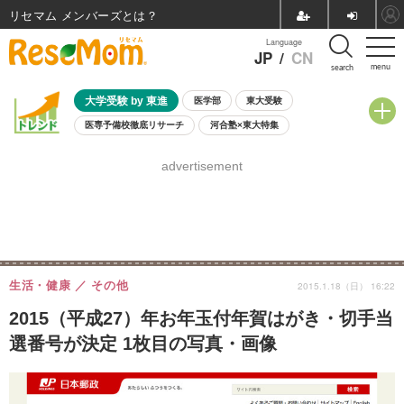
リセマム メンバーズ
Language
JP
/
CN
menu
search
大学受験 by 東進
医学部
東大受験
医専予備校徹底リサーチ
河合塾×東大特集
親子で考える大学選び
高校受験
中学受験
小学校受験
advertisement
共通テスト
夏休み
8月開催学校説明会・相談会
8月開催イベント・WS
全国公立高校 過去問
人気記事
自由研究教材（小学生向け）
自由研究教材（中学生向け）
ランキング
生活・健康
その他
2015.1.18（日） 16:22
2015（平成27）年お年玉付年賀はがき・切手当
選番号が決定 1枚目の写真・画像