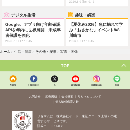
2026.8.9 Sun 9:15
デジタル生活
趣味・娯楽
Google、アプリ向け年齢確認
【夏休み2026】魚に触れて学
APIを年内に世界展開…未成年
ぶ「おさかな」イベント8/8…
者保護を強化
川崎市
2026.7.31 Fri 13:45
2026.8.7 Fri 10:45
ホーム
›
生活・健康
›
その他
›
記事
›
写真・画像
TOP
Home
Facebook
X
YouTube
Instagram
line
お問合せ
広告掲載
会社概要
リセマムについて
個人情報保護方針
リセマムは、株式会社イード（東証グロース上場）の運
営するサービスです。
証券コード：6038