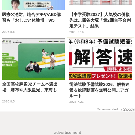
医療✕消防、縫合デモやAED講
【中学受験2027】人気校の併願
習も「おしごと体験博」9/5
先は…四谷大塚「第2回合不合判
定テスト」結果
2026.8.6
2026.7.16
全国高校麻雀32チーム本選出
司法試験予備試験2026、解答速
場…麻布や大阪星光、東海も
報＆総評動画を無料公開…アガ
ルート
2026.8.5
2026.7.21
Recommended by
advertisement