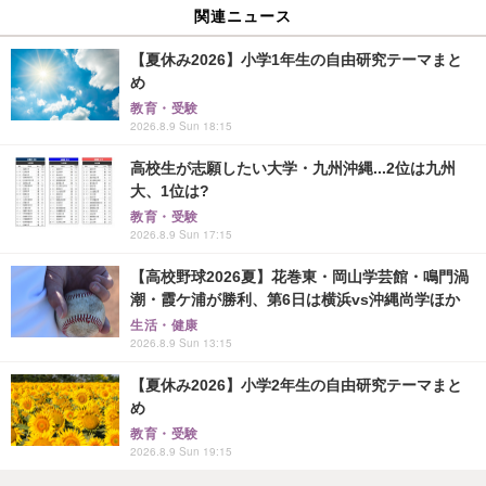
関連ニュース
【夏休み2026】小学1年生の自由研究テーマまと
め
教育・受験
2026.8.9 Sun 18:15
高校生が志願したい大学・九州沖縄...2位は九州
大、1位は?
教育・受験
2026.8.9 Sun 17:15
【高校野球2026夏】花巻東・岡山学芸館・鳴門渦
潮・霞ケ浦が勝利、第6日は横浜vs沖縄尚学ほか
生活・健康
2026.8.9 Sun 13:15
【夏休み2026】小学2年生の自由研究テーマまと
め
教育・受験
2026.8.9 Sun 19:15