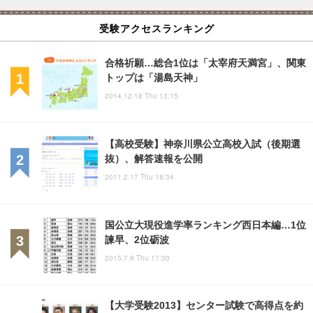
受験アクセスランキング
合格祈願…総合1位は「太宰府天満宮」、関東
トップは「湯島天神」
2014.12.18 Thu 13:15
【高校受験】神奈川県公立高校入試（後期選
抜）、解答速報を公開
2011.2.17 Thu 18:34
国公立大現役進学率ランキング西日本編…1位
諫早、2位砺波
2015.7.9 Thu 17:30
【大学受験2013】センター試験で高得点を約