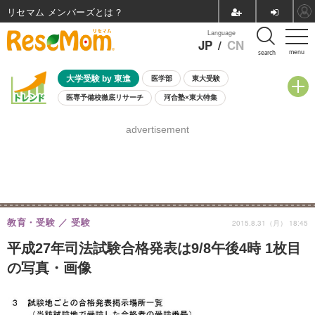
リセマム メンバーズ
Language
JP
/
CN
menu
search
大学受験 by 東進
医学部
東大受験
医専予備校徹底リサーチ
河合塾×東大特集
親子で考える大学選び
高校受験
中学受験
小学校受験
advertisement
共通テスト
夏休み
8月開催学校説明会・相談会
8月開催イベント・WS
全国公立高校 過去問
人気記事
自由研究教材（小学生向け）
自由研究教材（中学生向け）
ランキング
教育・受験
受験
2015.8.31（月） 18:45
平成27年司法試験合格発表は9/8午後4時 1枚目
の写真・画像