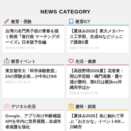
NEWS CATEGORY
教育・受験
教育ICT
台湾の名門男子校の青春を描
【夏休み2026】東大メタバー
く映画『進行曲 マーチングボ
ス工学部、生成AIなどジュニ
ーイズ』日本版予告編
ア講座6選
2026.8.10 Mon 15:15
2026.7.30 Thu 11:15
教育イベント
生活・健康
東京都市大「科学体験教室」
【高校野球2026夏】花巻東・
24の実験企画…小中向け9/6
岡山学芸館・鳴門渦潮・霞ケ
浦が勝利、第6日は横浜vs沖
2026.8.7 Fri 18:15
縄尚学ほか
2026.8.10 Mon 7:15
デジタル生活
趣味・娯楽
Google、アプリ向け年齢確認
【夏休み2026】魚に触れて学
APIを年内に世界展開…未成年
ぶ「おさかな」イベント8/8…
者保護を強化
川崎市