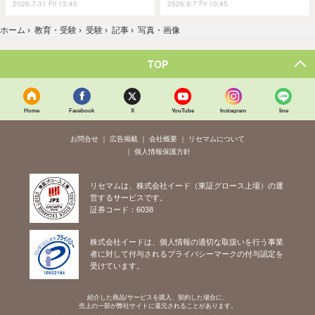
2026.7.31 Fri 13:45
2026.8.7 Fri 10:45
ホーム
›
教育・受験
›
受験
›
記事
›
写真・画像
TOP
Home
Facebook
X
YouTube
Instagram
line
お問合せ
広告掲載
会社概要
リセマムについて
個人情報保護方針
リセマムは、株式会社イード（東証グロース上場）の運
営するサービスです。
証券コード：6038
株式会社イードは、個人情報の適切な取扱いを行う事業
者に対して付与されるプライバシーマークの付与認定を
受けています。
紹介した商品/サービスを購入、契約した場合に、
売上の一部が弊社サイトに還元されることがあります。