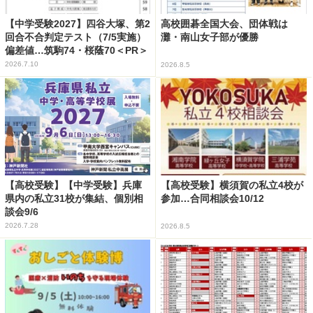
【中学受験2027】四谷大塚、第2
高校囲碁全国大会、団体戦は
回合不合判定テスト（7/5実施）
灘・南山女子部が優勝
偏差値…筑駒74・桜蔭70＜PR＞
2026.7.10
2026.8.5
【高校受験】【中学受験】兵庫
【高校受験】横須賀の私立4校が
県内の私立31校が集結、個別相
参加…合同相談会10/12
談会9/6
2026.7.28
2026.8.5