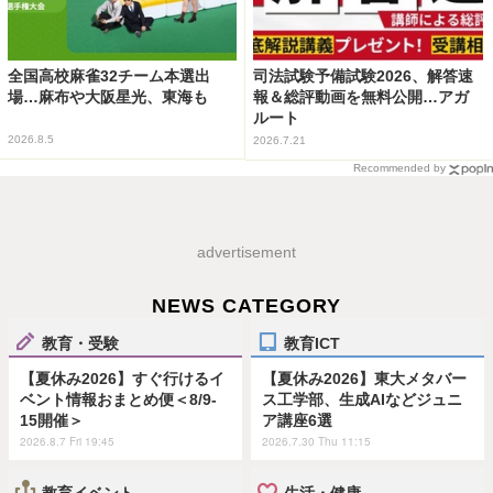
全国高校麻雀32チーム本選出
司法試験予備試験2026、解答速
場…麻布や大阪星光、東海も
報＆総評動画を無料公開…アガ
ルート
2026.8.5
2026.7.21
Recommended by
advertisement
NEWS CATEGORY
教育・受験
教育ICT
【夏休み2026】すぐ行けるイ
【夏休み2026】東大メタバー
ベント情報おまとめ便＜8/9-
ス工学部、生成AIなどジュニ
15開催＞
ア講座6選
2026.8.7 Fri 19:45
2026.7.30 Thu 11:15
教育イベント
生活・健康