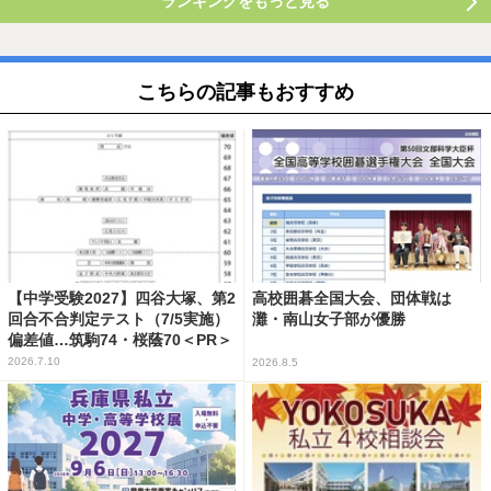
ランキングをもっと見る
こちらの記事もおすすめ
【中学受験2027】四谷大塚、第2
高校囲碁全国大会、団体戦は
回合不合判定テスト（7/5実施）
灘・南山女子部が優勝
偏差値…筑駒74・桜蔭70＜PR＞
2026.7.10
2026.8.5