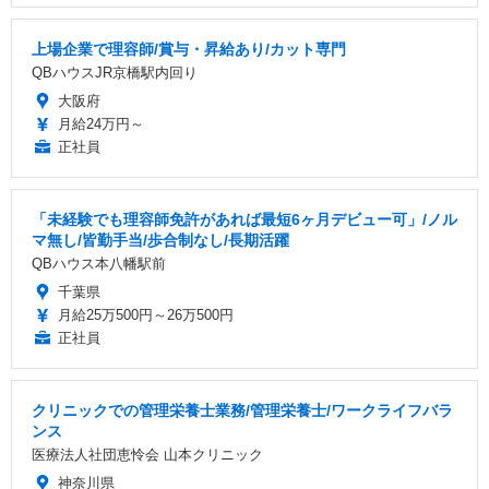
上場企業で理容師/賞与・昇給あり/カット専門
QBハウスJR京橋駅内回り
大阪府
月給24万円～
正社員
「未経験でも理容師免許があれば最短6ヶ月デビュー可」/ノル
マ無し/皆勤手当/歩合制なし/長期活躍
QBハウス本八幡駅前
千葉県
月給25万500円～26万500円
正社員
クリニックでの管理栄養士業務/管理栄養士/ワークライフバラ
ンス
医療法人社団恵怜会 山本クリニック
神奈川県