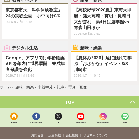
東京都市大「科学体験教室」
【高校野球2026夏】東海大甲
24の実験企画…小中向け9/6
府・健大高崎・有明・長崎日
大が勝利…第4日は遊学館vs
2026.8.7 Fri 18:15
青森山田ほか
2026.8.8 Sat 9:52
デジタル生活
趣味・娯楽
Google、アプリ向け年齢確認
【夏休み2026】魚に触れて学
APIを年内に世界展開…未成年
ぶ「おさかな」イベント8/8…
者保護を強化
川崎市
2026.7.31 Fri 13:45
2026.8.7 Fri 10:45
ホーム
›
趣味・娯楽
›
未就学児
›
記事
›
写真・画像
TOP
Home
Facebook
X
YouTube
Instagram
line
お問合せ
広告掲載
会社概要
リセマムについて