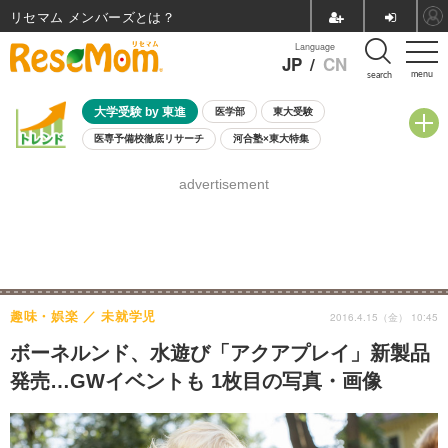
リセマム メンバーズ
Language
JP
/
CN
menu
search
大学受験 by 東進
医学部
東大受験
医専予備校徹底リサーチ
河合塾×東大特集
親子で考える大学選び
高校受験
中学受験
小学校受験
advertisement
共通テスト
夏休み
8月開催学校説明会・相談会
8月開催イベント・WS
全国公立高校 過去問
人気記事
自由研究教材（小学生向け）
自由研究教材（中学生向け）
ランキング
趣味・娯楽
未就学児
2016.4.15（金） 10:45
ボーネルンド、水遊び「アクアプレイ」新製品
発売…GWイベントも 1枚目の写真・画像