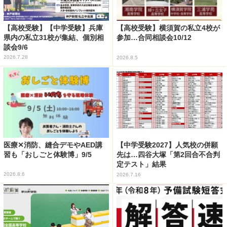
【高校受験】【中学受験】兵庫
【高校受験】横須賀の私立4校が
県内の私立31校が集結、個別相
参加…合同相談会10/12
談会9/6
2026.7.28
2026.8.5
医療✕消防、縫合デモやAED講
【中学受験2027】人気校の併願
習も「おしごと体験博」9/5
先は…四谷大塚「第2回合不合判
定テスト」結果
2026.8.6
2026.7.16