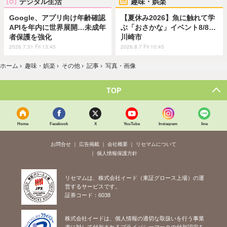
デジタル生活
趣味・娯楽
Google、アプリ向け年齢確認
【夏休み2026】魚に触れて学
APIを年内に世界展開…未成年
ぶ「おさかな」イベント8/8…
者保護を強化
川崎市
2026.7.31 Fri 13:45
2026.8.7 Fri 10:45
ホーム
›
趣味・娯楽
›
その他
›
記事
›
写真・画像
TOP
Home
Facebook
X
YouTube
Instagram
line
お問合せ
広告掲載
会社概要
リセマムについて
個人情報保護方針
リセマムは、株式会社イード（東証グロース上場）の運
営するサービスです。
証券コード：6038
株式会社イードは、個人情報の適切な取扱いを行う事業