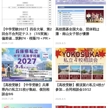
【中学受験2027】四谷大塚、第2
高校囲碁全国大会、団体戦は
回合不合判定テスト（7/5実施）
灘・南山女子部が優勝
偏差値…筑駒74・桜蔭70＜PR＞
2026.7.10
2026.8.5
【高校受験】【中学受験】兵庫
【高校受験】横須賀の私立4校が
県内の私立31校が集結、個別相
参加…合同相談会10/12
談会9/6
2026.7.28
2026.8.5