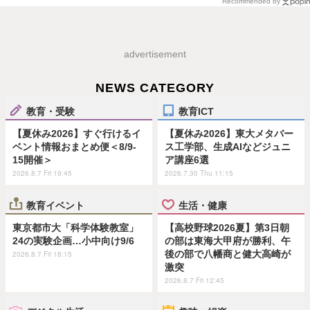
Recommended by
advertisement
NEWS CATEGORY
教育・受験
教育ICT
【夏休み2026】すぐ行けるイ
【夏休み2026】東大メタバー
ベント情報おまとめ便＜8/9-
ス工学部、生成AIなどジュニ
15開催＞
ア講座6選
2026.8.7 Fri 19:45
2026.7.30 Thu 11:15
教育イベント
生活・健康
東京都市大「科学体験教室」
【高校野球2026夏】第3日朝
24の実験企画…小中向け9/6
の部は東海大甲府が勝利、午
後の部で八幡商と健大高崎が
2026.8.7 Fri 18:15
激突
2026.8.7 Fri 12:45