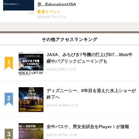
京...EducationUSA
教育イベント
2026.8.6 Thu 17:15
その他アクセスランキング
JAXA、みちびき7号機の打上げ8/7…Web中
継やパブリックビューイングも
2026.8.3 Mon 14:15
ディズニーシー、8年目を迎えた水上ショーが
終了へ
2019.8.14 Wed 17:15
全中バスケ、男女全試合をPlayer！が速報
2021.8.19 Thu 10:45