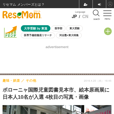
リセマム メンバーズ
Language
JP
/
CN
menu
search
大学受験 by 東進
医学部
東大受験
医専予備校徹底リサーチ
河合塾×東大特集
親子で考える大学選び
高校受験
中学受験
小学校受験
advertisement
共通テスト
夏休み
8月開催学校説明会・相談会
8月開催イベント・WS
全国公立高校 過去問
人気記事
自由研究教材（小学生向け）
自由研究教材（中学生向け）
ランキング
趣味・娯楽
その他
2016.4.20（水） 16:45
ボローニャ国際児童図書見本市、絵本原画展に
日本人10名が入選 4枚目の写真・画像