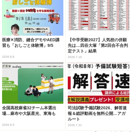
医療✕消防、縫合デモやAED講
【中学受験2027】人気校の併願
習も「おしごと体験博」9/5
先は…四谷大塚「第2回合不合判
定テスト」結果
2026.8.6
2026.7.16
全国高校麻雀32チーム本選出
司法試験予備試験2026、解答速
場…麻布や大阪星光、東海も
報＆総評動画を無料公開…アガ
ルート
2026.8.5
2026.7.21