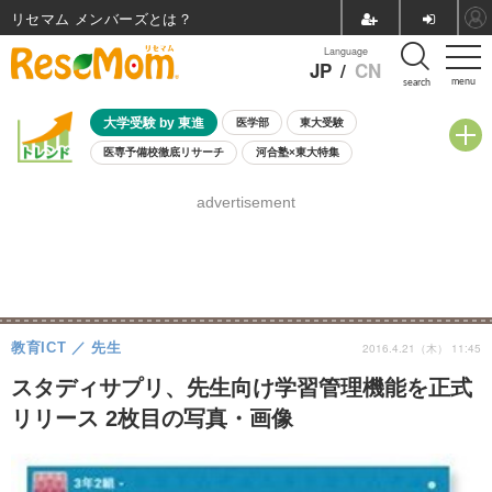
リセマム メンバーズ
Language
JP
/
CN
menu
search
大学受験 by 東進
医学部
東大受験
医専予備校徹底リサーチ
河合塾×東大特集
親子で考える大学選び
高校受験
中学受験
小学校受験
advertisement
共通テスト
夏休み
8月開催学校説明会・相談会
8月開催イベント・WS
全国公立高校 過去問
人気記事
自由研究教材（小学生向け）
自由研究教材（中学生向け）
ランキング
教育ICT
先生
2016.4.21（木） 11:45
スタディサプリ、先生向け学習管理機能を正式
リリース 2枚目の写真・画像