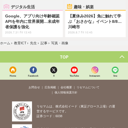
デジタル生活
趣味・娯楽
Google、アプリ向け年齢確認
【夏休み2026】魚に触れて学
APIを年内に世界展開…未成年
ぶ「おさかな」イベント8/8…
者保護を強化
川崎市
2026.7.31 Fri 13:45
2026.8.7 Fri 10:45
ホーム
›
教育ICT
›
先生
›
記事
›
写真・画像
TOP
Home
Facebook
X
YouTube
Instagram
line
お問合せ
広告掲載
会社概要
リセマムについて
個人情報保護方針
リセマムは、株式会社イード（東証グロース上場）の運
営するサービスです。
証券コード：6038