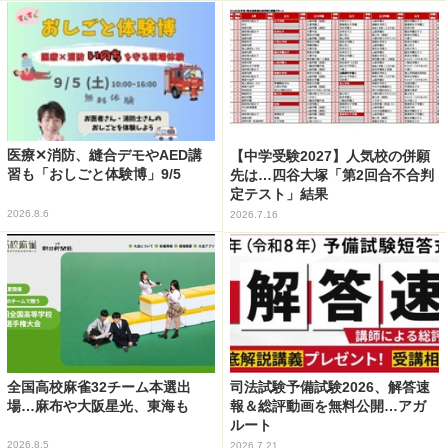
医療✕消防、縫合デモやAED講
【中学受験2027】人気校の併願
習も「おしごと体験博」9/5
先は…四谷大塚「第2回合不合判
定テスト」結果
2026.8.6
2026.7.16
全国高校麻雀32チーム本選出
司法試験予備試験2026、解答速
場…麻布や大阪星光、東海も
報＆総評動画を無料公開…アガ
ルート
2026.8.5
2026.7.21