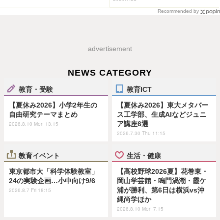
Recommended by
advertisement
NEWS CATEGORY
教育・受験
教育ICT
【夏休み2026】小学2年生の
【夏休み2026】東大メタバー
自由研究テーマまとめ
ス工学部、生成AIなどジュニ
ア講座6選
2026.8.10 Mon 13:15
2026.7.30 Thu 11:15
教育イベント
生活・健康
東京都市大「科学体験教室」
【高校野球2026夏】花巻東・
24の実験企画…小中向け9/6
岡山学芸館・鳴門渦潮・霞ケ
浦が勝利、第6日は横浜vs沖
2026.8.7 Fri 18:15
縄尚学ほか
2026.8.10 Mon 7:15