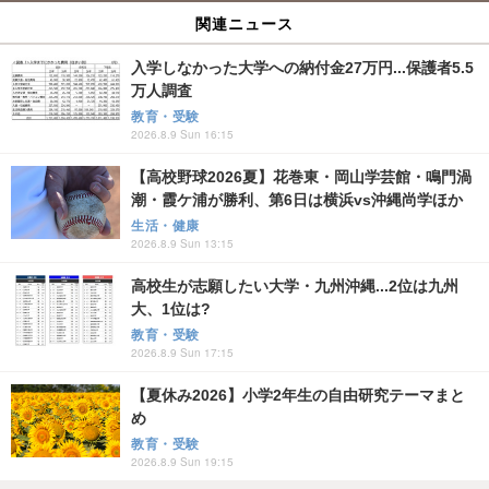
関連ニュース
入学しなかった大学への納付金27万円...保護者5.5
万人調査
教育・受験
2026.8.9 Sun 16:15
【高校野球2026夏】花巻東・岡山学芸館・鳴門渦
潮・霞ケ浦が勝利、第6日は横浜vs沖縄尚学ほか
生活・健康
2026.8.9 Sun 13:15
高校生が志願したい大学・九州沖縄...2位は九州
大、1位は?
教育・受験
2026.8.9 Sun 17:15
【夏休み2026】小学2年生の自由研究テーマまと
め
教育・受験
2026.8.9 Sun 19:15