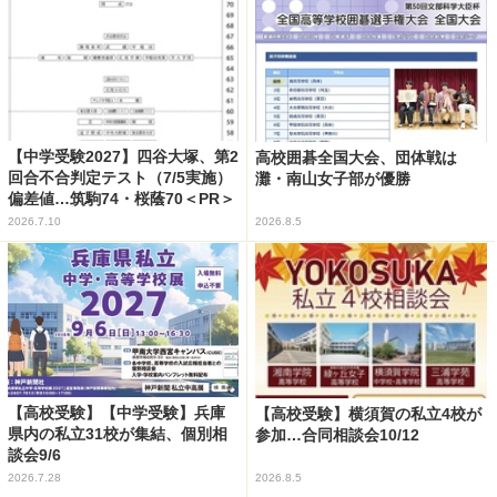
【中学受験2027】四谷大塚、第2
高校囲碁全国大会、団体戦は
回合不合判定テスト（7/5実施）
灘・南山女子部が優勝
偏差値…筑駒74・桜蔭70＜PR＞
2026.7.10
2026.8.5
【高校受験】【中学受験】兵庫
【高校受験】横須賀の私立4校が
県内の私立31校が集結、個別相
参加…合同相談会10/12
談会9/6
2026.7.28
2026.8.5