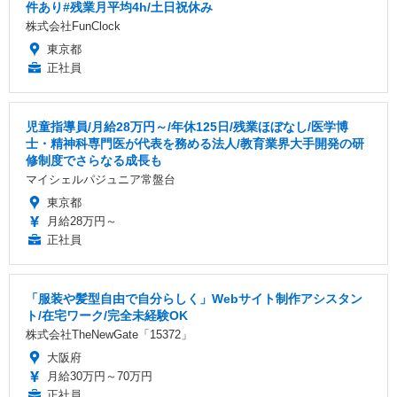
件あり#残業月平均4h/土日祝休み
株式会社FunClock
東京都
正社員
児童指導員/月給28万円～/年休125日/残業ほぼなし/医学博
士・精神科専門医が代表を務める法人/教育業界大手開発の研
修制度でさらなる成長も
マイシェルパジュニア常盤台
東京都
月給28万円～
正社員
「服装や髪型自由で自分らしく」Webサイト制作アシスタン
ト/在宅ワーク/完全未経験OK
株式会社TheNewGate「15372」
大阪府
月給30万円～70万円
正社員