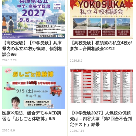
【高校受験】【中学受験】兵庫
【高校受験】横須賀の私立4校が
県内の私立31校が集結、個別相
参加…合同相談会10/12
談会9/6
2026.7.28
2026.8.5
医療✕消防、縫合デモやAED講
【中学受験2027】人気校の併願
習も「おしごと体験博」9/5
先は…四谷大塚「第2回合不合判
定テスト」結果
2026.8.6
2026.7.16