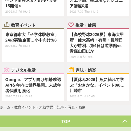
ベント情報おまとめ便＜8/9-
ス工学部、生成AIなどジュニ
15開催＞
ア講座6選
2026.8.7 Fri 19:45
2026.7.30 Thu 11:15
教育イベント
生活・健康
東京都市大「科学体験教室」
【高校野球2026夏】東海大甲
24の実験企画…小中向け9/6
府・健大高崎・有明・長崎日
大が勝利…第4日は遊学館vs
2026.8.7 Fri 18:15
青森山田ほか
2026.8.8 Sat 9:52
デジタル生活
趣味・娯楽
Google、アプリ向け年齢確認
【夏休み2026】魚に触れて学
APIを年内に世界展開…未成年
ぶ「おさかな」イベント8/8…
者保護を強化
川崎市
2026.7.31 Fri 13:45
2026.8.7 Fri 10:45
ホーム
›
教育イベント
›
未就学児
›
記事
›
写真・画像
TOP