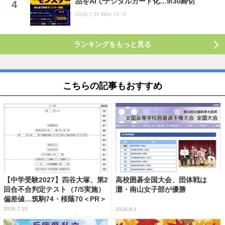
品をAIでデジタルカード化…9/30締切
2026.7.29 Wed 10:15
ランキングをもっと見る
こちらの記事もおすすめ
【中学受験2027】四谷大塚、第2
高校囲碁全国大会、団体戦は
回合不合判定テスト（7/5実施）
灘・南山女子部が優勝
偏差値…筑駒74・桜蔭70＜PR＞
2026.7.10
2026.8.5