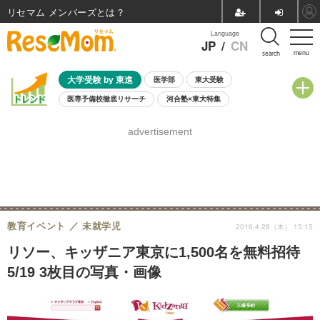
リセマム メンバーズ
Language
JP
/
CN
menu
search
大学受験 by 東進
医学部
東大受験
医専予備校徹底リサーチ
河合塾×東大特集
親子で考える大学選び
高校受験
中学受験
小学校受験
advertisement
共通テスト
夏休み
8月開催学校説明会・相談会
8月開催イベント・WS
全国公立高校 過去問
人気記事
自由研究教材（小学生向け）
自由研究教材（中学生向け）
ランキング
教育イベント
未就学児
2016.4.28（木） 15:15
リソー、キッザニア東京に1,500名を無料招待
5/19 3枚目の写真・画像