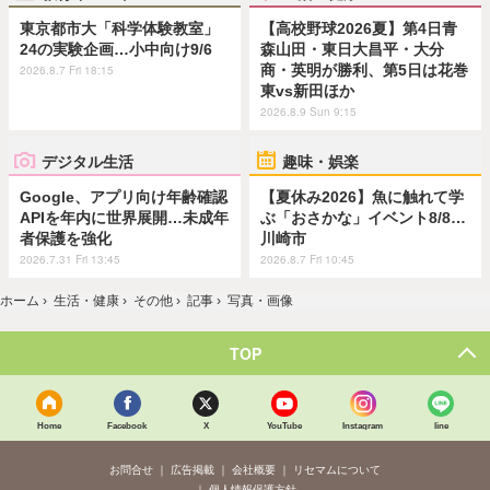
東京都市大「科学体験教室」
【高校野球2026夏】第4日青
24の実験企画…小中向け9/6
森山田・東日大昌平・大分
商・英明が勝利、第5日は花巻
2026.8.7 Fri 18:15
東vs新田ほか
2026.8.9 Sun 9:15
デジタル生活
趣味・娯楽
Google、アプリ向け年齢確認
【夏休み2026】魚に触れて学
APIを年内に世界展開…未成年
ぶ「おさかな」イベント8/8…
者保護を強化
川崎市
2026.7.31 Fri 13:45
2026.8.7 Fri 10:45
ホーム
›
生活・健康
›
その他
›
記事
›
写真・画像
TOP
Home
Facebook
X
YouTube
Instagram
line
お問合せ
広告掲載
会社概要
リセマムについて
個人情報保護方針