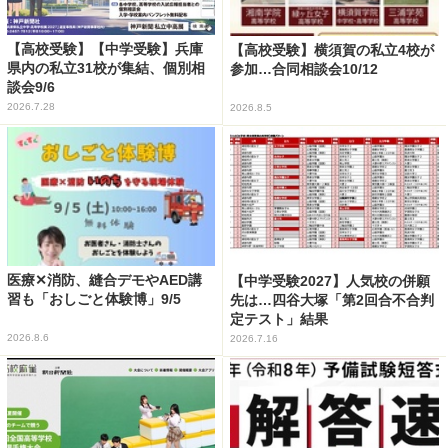
【高校受験】【中学受験】兵庫
【高校受験】横須賀の私立4校が
県内の私立31校が集結、個別相
参加…合同相談会10/12
談会9/6
2026.7.28
2026.8.5
医療✕消防、縫合デモやAED講
【中学受験2027】人気校の併願
習も「おしごと体験博」9/5
先は…四谷大塚「第2回合不合判
定テスト」結果
2026.8.6
2026.7.16