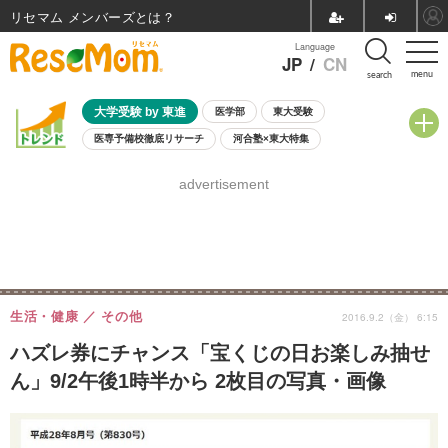
リセマム メンバーズ
Language
JP
/
CN
menu
search
大学受験 by 東進
医学部
東大受験
医専予備校徹底リサーチ
河合塾×東大特集
親子で考える大学選び
高校受験
中学受験
小学校受験
advertisement
共通テスト
夏休み
8月開催学校説明会・相談会
8月開催イベント・WS
全国公立高校 過去問
人気記事
自由研究教材（小学生向け）
自由研究教材（中学生向け）
ランキング
生活・健康
その他
2016.9.2（金） 6:15
ハズレ券にチャンス「宝くじの日お楽しみ抽せ
ん」9/2午後1時半から 2枚目の写真・画像