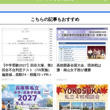
こちらの記事もおすすめ
【中学受験2027】四谷大塚、第2
高校囲碁全国大会、団体戦は
回合不合判定テスト（7/5実施）
灘・南山女子部が優勝
偏差値…筑駒74・桜蔭70＜PR＞
2026.7.10
2026.8.5