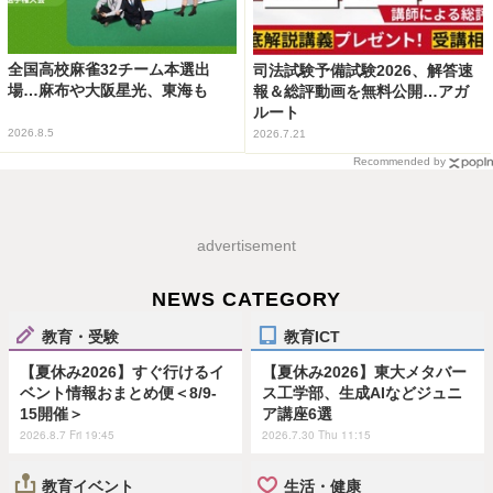
全国高校麻雀32チーム本選出
司法試験予備試験2026、解答速
場…麻布や大阪星光、東海も
報＆総評動画を無料公開…アガ
ルート
2026.8.5
2026.7.21
Recommended by
advertisement
NEWS CATEGORY
教育・受験
教育ICT
【夏休み2026】すぐ行けるイ
【夏休み2026】東大メタバー
ベント情報おまとめ便＜8/9-
ス工学部、生成AIなどジュニ
15開催＞
ア講座6選
2026.8.7 Fri 19:45
2026.7.30 Thu 11:15
教育イベント
生活・健康