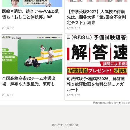
医療✕消防、縫合デモやAED講
【中学受験2027】人気校の併願
習も「おしごと体験博」9/5
先は…四谷大塚「第2回合不合判
定テスト」結果
2026.8.6
2026.7.16
全国高校麻雀32チーム本選出
司法試験予備試験2026、解答速
場…麻布や大阪星光、東海も
報＆総評動画を無料公開…アガ
ルート
2026.8.5
2026.7.21
Recommended by
advertisement