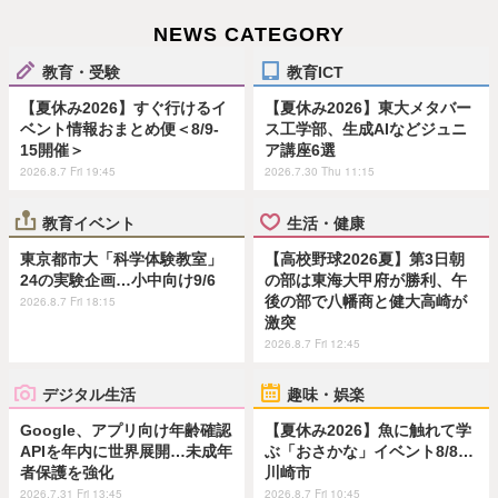
NEWS CATEGORY
教育・受験
教育ICT
【夏休み2026】すぐ行けるイ
【夏休み2026】東大メタバー
ベント情報おまとめ便＜8/9-
ス工学部、生成AIなどジュニ
15開催＞
ア講座6選
2026.8.7 Fri 19:45
2026.7.30 Thu 11:15
教育イベント
生活・健康
東京都市大「科学体験教室」
【高校野球2026夏】第3日朝
24の実験企画…小中向け9/6
の部は東海大甲府が勝利、午
後の部で八幡商と健大高崎が
2026.8.7 Fri 18:15
激突
2026.8.7 Fri 12:45
デジタル生活
趣味・娯楽
Google、アプリ向け年齢確認
【夏休み2026】魚に触れて学
APIを年内に世界展開…未成年
ぶ「おさかな」イベント8/8…
者保護を強化
川崎市
2026.7.31 Fri 13:45
2026.8.7 Fri 10:45