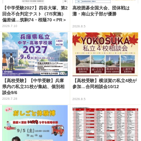
【中学受験2027】四谷大塚、第2
高校囲碁全国大会、団体戦は
回合不合判定テスト（7/5実施）
灘・南山女子部が優勝
偏差値…筑駒74・桜蔭70＜PR＞
2026.7.10
2026.8.5
【高校受験】【中学受験】兵庫
【高校受験】横須賀の私立4校が
県内の私立31校が集結、個別相
参加…合同相談会10/12
談会9/6
2026.7.28
2026.8.5