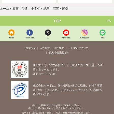
ホーム
›
教育・受験
›
中学生
›
記事
›
写真・画像
TOP
Home
Facebook
X
YouTube
Instagram
line
お問合せ
広告掲載
会社概要
リセマムについて
個人情報保護方針
リセマムは、株式会社イード（東証グロース上場）の運
営するサービスです。
証券コード：6038
株式会社イードは、個人情報の適切な取扱いを行う事業
者に対して付与されるプライバシーマークの付与認定を
受けています。
紹介した商品/サービスを購入、契約した場合に、
売上の一部が弊社サイトに還元されることがあります。
当サイトに掲載の記事・見出し・写真・画像の無断転載を禁じます。