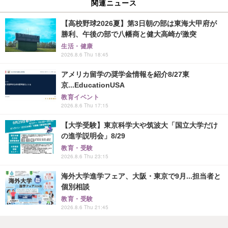
関連ニュース
【高校野球2026夏】第3日朝の部は東海大甲府が
勝利、午後の部で八幡商と健大高崎が激突
生活・健康
2026.8.6 Thu 18:45
アメリカ留学の奨学金情報を紹介8/27東
京...EducationUSA
教育イベント
2026.8.6 Thu 17:15
【大学受験】東京科学大や筑波大「国立大学だけ
の進学説明会」8/29
教育・受験
2026.8.6 Thu 23:15
海外大学進学フェア、大阪・東京で9月...担当者と
個別相談
教育・受験
2026.8.6 Thu 21:45