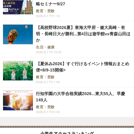
略セミナー9/27
教育・受験
2026.8.7 Fri 1:15
【高校野球2026夏】東海大甲府・健大高崎・有
明・長崎日大が勝利...第4日は遊学館vs青森山田ほ
か
生活・健康
2026.8.7 Fri 15:52
【夏休み2026】すぐ行けるイベント情報おまとめ
便<8/9-15開催>
教育・受験
2026.8.7 Fri 1:45
行知学園の大学合格実績2026...東大55人、早慶
149人
教育・受験
2026.8.7 Fri 0:45
小学生アクセスランキング