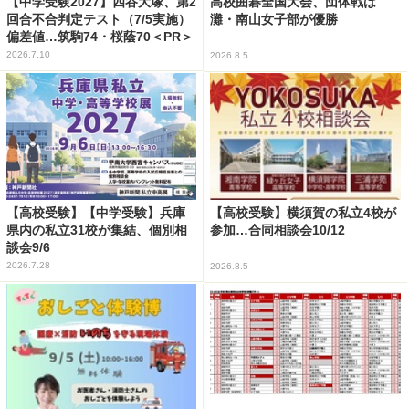
【中学受験2027】四谷大塚、第2
高校囲碁全国大会、団体戦は
回合不合判定テスト（7/5実施）
灘・南山女子部が優勝
偏差値…筑駒74・桜蔭70＜PR＞
2026.7.10
2026.8.5
【高校受験】【中学受験】兵庫
【高校受験】横須賀の私立4校が
県内の私立31校が集結、個別相
参加…合同相談会10/12
談会9/6
2026.7.28
2026.8.5