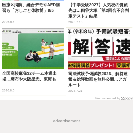
医療✕消防、縫合デモやAED講
【中学受験2027】人気校の併願
習も「おしごと体験博」9/5
先は…四谷大塚「第2回合不合判
定テスト」結果
2026.8.6
2026.7.16
全国高校麻雀32チーム本選出
司法試験予備試験2026、解答速
場…麻布や大阪星光、東海も
報＆総評動画を無料公開…アガ
ルート
2026.8.5
2026.7.21
Recommended by
advertisement