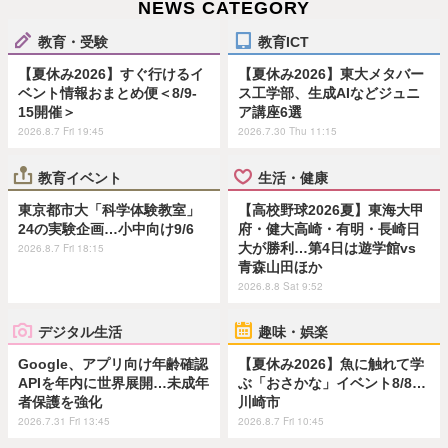
NEWS CATEGORY
教育・受験
教育ICT
【夏休み2026】すぐ行けるイ
【夏休み2026】東大メタバー
ベント情報おまとめ便＜8/9-
ス工学部、生成AIなどジュニ
15開催＞
ア講座6選
2026.8.7 Fri 19:45
2026.7.30 Thu 11:15
教育イベント
生活・健康
東京都市大「科学体験教室」
【高校野球2026夏】東海大甲
24の実験企画…小中向け9/6
府・健大高崎・有明・長崎日
大が勝利…第4日は遊学館vs
2026.8.7 Fri 18:15
青森山田ほか
2026.8.8 Sat 9:52
デジタル生活
趣味・娯楽
Google、アプリ向け年齢確認
【夏休み2026】魚に触れて学
APIを年内に世界展開…未成年
ぶ「おさかな」イベント8/8…
者保護を強化
川崎市
2026.7.31 Fri 13:45
2026.8.7 Fri 10:45