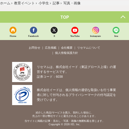
ホーム
›
教育イベント
›
小学生
›
記事
›
写真・画像
TOP
Home
Facebook
X
YouTube
Instagram
line
お問合せ
広告掲載
会社概要
リセマムについて
個人情報保護方針
リセマムは、株式会社イード（東証グロース上場）の運
営するサービスです。
証券コード：6038
株式会社イードは、個人情報の適切な取扱いを行う事業
者に対して付与されるプライバシーマークの付与認定を
受けています。
紹介した商品/サービスを購入、契約した場合に、
売上の一部が弊社サイトに還元されることがあります。
当サイトに掲載の記事・見出し・写真・画像の無断転載を禁じます。
Copyright © 2026 IID, Inc.