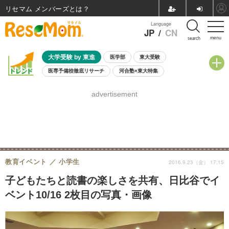
リセマム メンバーズ
Language
JP
/
CN
menu
search
大学受験 by 東進
医学部
東大受験
医専予備校徹底リサーチ
河合塾×東大特集
親子で考える大学選び
高校受験
中学受験
小学校受験
advertisement
共通テスト
夏休み
8月開催学校説明会・相談会
8月開催イベント・WS
全国公立高校 過去問
人気記事
自由研究教材（小学生向け）
自由研究教材（中学生向け）
ランキング
教育イベント
小学生
2016.9.23（金） 17:15
子どもたちと読書の楽しさを共有、日比谷でイ
ベント10/16 2枚目の写真・画像