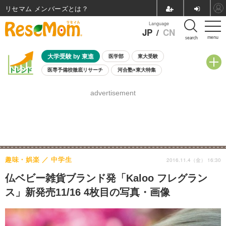
リセマム メンバーズ
Language
JP
/
CN
menu
search
大学受験 by 東進
医学部
東大受験
医専予備校徹底リサーチ
河合塾×東大特集
親子で考える大学選び
高校受験
中学受験
小学校受験
advertisement
共通テスト
夏休み
8月開催学校説明会・相談会
8月開催イベント・WS
全国公立高校 過去問
人気記事
自由研究教材（小学生向け）
自由研究教材（中学生向け）
ランキング
趣味・娯楽
中学生
2016.11.4（金） 16:30
仏ベビー雑貨ブランド発「Kaloo フレグラン
ス」新発売11/16 4枚目の写真・画像