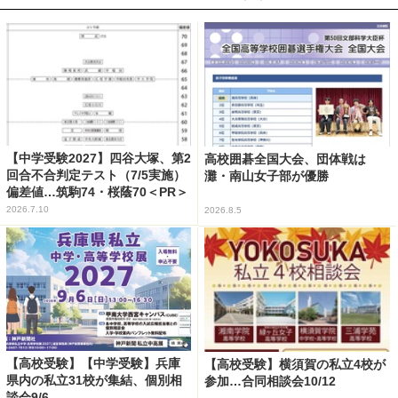
【中学受験2027】四谷大塚、第2
高校囲碁全国大会、団体戦は
回合不合判定テスト（7/5実施）
灘・南山女子部が優勝
偏差値…筑駒74・桜蔭70＜PR＞
2026.7.10
2026.8.5
【高校受験】【中学受験】兵庫
【高校受験】横須賀の私立4校が
県内の私立31校が集結、個別相
参加…合同相談会10/12
談会9/6