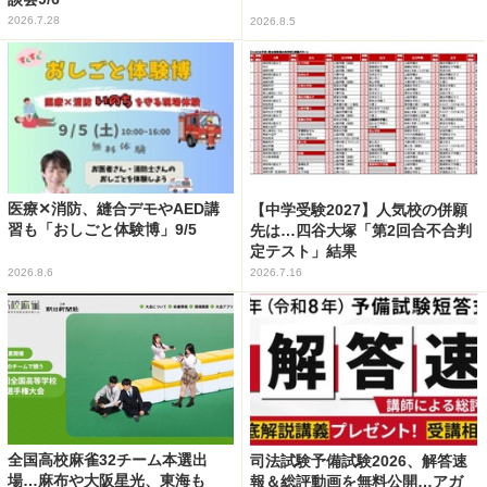
2026.7.28
2026.8.5
医療✕消防、縫合デモやAED講
【中学受験2027】人気校の併願
習も「おしごと体験博」9/5
先は…四谷大塚「第2回合不合判
定テスト」結果
2026.8.6
2026.7.16
全国高校麻雀32チーム本選出
司法試験予備試験2026、解答速
場…麻布や大阪星光、東海も
報＆総評動画を無料公開…アガ