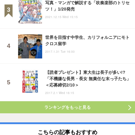
写真・マンガで解説する「吹奏楽部のトリセ
ツ！」1/20発売
2021.12.15 Wed 15:15
世界を目指す中学生、カリフォルニアにモト
クロス留学
2017.1.31 Tue 16:00
【読者プレゼント】東大生は長子が多い!?
「不機嫌な長男・長女 無責任な末っ子たち」
＜応募締切2/10＞
2017.2.1 Wed 16:15
ランキングをもっと見る
こちらの記事もおすすめ