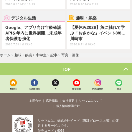
2026.8.10 Mon 16:15
2026.8.10 Mon 7:15
デジタル生活
趣味・娯楽
Google、アプリ向け年齢確認
【夏休み2026】魚に触れて学
APIを年内に世界展開…未成年
ぶ「おさかな」イベント8/8…
者保護を強化
川崎市
2026.7.31 Fri 13:45
2026.8.7 Fri 10:45
ホーム
›
趣味・娯楽
›
中学生
›
記事
›
写真・画像
TOP
Home
Facebook
X
YouTube
Instagram
line
お問合せ
広告掲載
会社概要
リセマムについて
個人情報保護方針
リセマムは、株式会社イード（東証グロース上場）の運
営するサービスです。
証券コード：6038