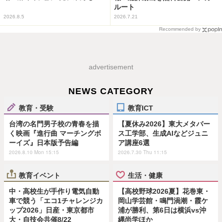
ルート
2026.8.5
2026.7.21
Recommended by
advertisement
NEWS CATEGORY
教育・受験
教育ICT
台湾の名門男子校の青春を描
【夏休み2026】東大メタバー
く映画『進行曲 マーチングボ
ス工学部、生成AIなどジュニ
ーイズ』日本版予告編
ア講座6選
2026.8.10 Mon 15:15
2026.7.30 Thu 11:15
教育イベント
生活・健康
中・高校生が手作り電気自動
【高校野球2026夏】花巻東・
車で競う「エコ1チャレンジカ
岡山学芸館・鳴門渦潮・霞ケ
ップ2026」日産・東京都市
浦が勝利、第6日は横浜vs沖
大・自技会共催8/22
縄尚学ほか