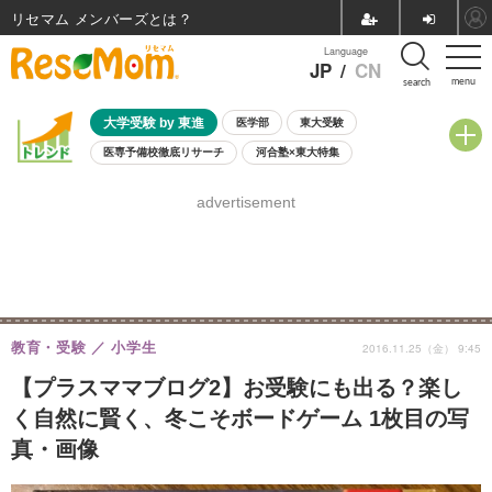
リセマム メンバーズ
Language
JP
/
CN
menu
search
大学受験 by 東進
医学部
東大受験
医専予備校徹底リサーチ
河合塾×東大特集
親子で考える大学選び
高校受験
中学受験
小学校受験
advertisement
共通テスト
夏休み
8月開催学校説明会・相談会
8月開催イベント・WS
全国公立高校 過去問
人気記事
自由研究教材（小学生向け）
自由研究教材（中学生向け）
ランキング
教育・受験
小学生
2016.11.25（金） 9:45
【プラスママブログ2】お受験にも出る？楽し
く自然に賢く、冬こそボードゲーム 1枚目の写
真・画像