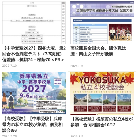
【中学受験2027】四谷大塚、第2
高校囲碁全国大会、団体戦は
回合不合判定テスト（7/5実施）
灘・南山女子部が優勝
偏差値…筑駒74・桜蔭70＜PR＞
2026.7.10
2026.8.5
【高校受験】【中学受験】兵庫
【高校受験】横須賀の私立4校が
県内の私立31校が集結、個別相
参加…合同相談会10/12
談会9/6
2026.7.28
2026.8.5