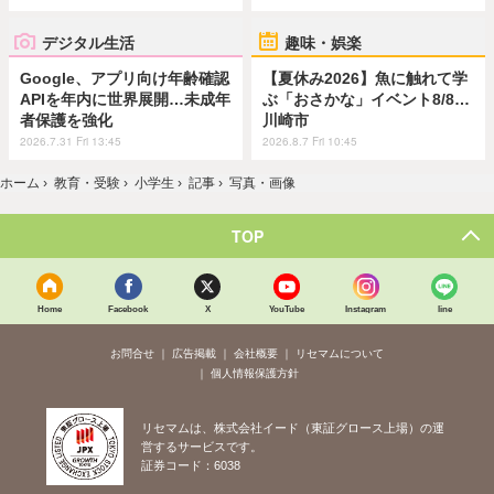
デジタル生活
趣味・娯楽
Google、アプリ向け年齢確認
【夏休み2026】魚に触れて学
APIを年内に世界展開…未成年
ぶ「おさかな」イベント8/8…
者保護を強化
川崎市
2026.7.31 Fri 13:45
2026.8.7 Fri 10:45
ホーム
›
教育・受験
›
小学生
›
記事
›
写真・画像
TOP
Home
Facebook
X
YouTube
Instagram
line
お問合せ
広告掲載
会社概要
リセマムについて
個人情報保護方針
リセマムは、株式会社イード（東証グロース上場）の運
営するサービスです。
証券コード：6038