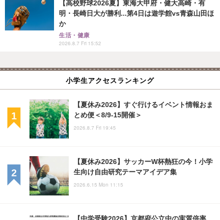
【高校野球2026夏】東海大甲府・健大高崎・有
明・長崎日大が勝利...第4日は遊学館vs青森山田ほ
か
生活・健康
2026.8.7 Fri 15:52
小学生アクセスランキング
【夏休み2026】すぐ行けるイベント情報おま
とめ便＜8/9-15開催＞
2026.8.7 Fri 19:45
【夏休み2026】サッカーW杯熱狂の今！小学
生向け自由研究テーマアイデア集
2026.6.15 Mon 11:15
【中学受験2026】京都府公立中の実質倍率…