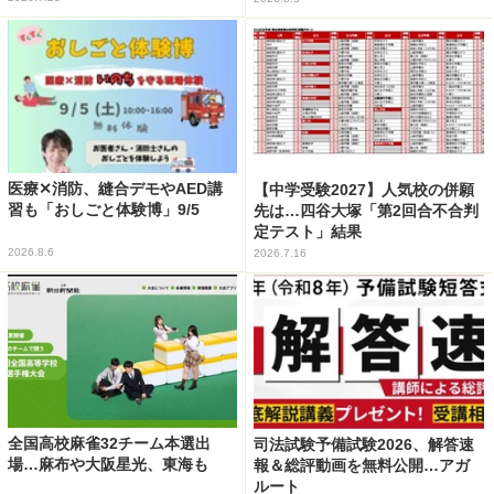
医療✕消防、縫合デモやAED講
【中学受験2027】人気校の併願
習も「おしごと体験博」9/5
先は…四谷大塚「第2回合不合判
定テスト」結果
2026.8.6
2026.7.16
全国高校麻雀32チーム本選出
司法試験予備試験2026、解答速
場…麻布や大阪星光、東海も
報＆総評動画を無料公開…アガ
ルート