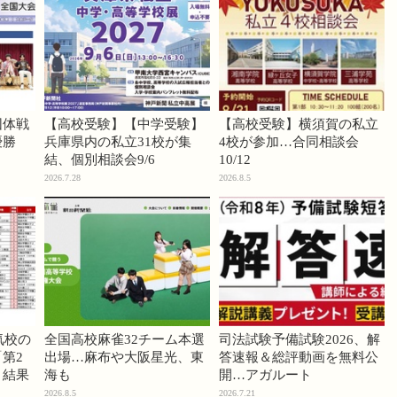
団体戦
【高校受験】【中学受験】
【高校受験】横須賀の私立
優勝
兵庫県内の私立31校が集
4校が参加…合同相談会
結、個別相談会9/6
10/12
2026.7.28
2026.8.5
気校の
全国高校麻雀32チーム本選
司法試験予備試験2026、解
第2
出場…麻布や大阪星光、東
答速報＆総評動画を無料公
」結果
海も
開…アガルート
2026.8.5
2026.7.21