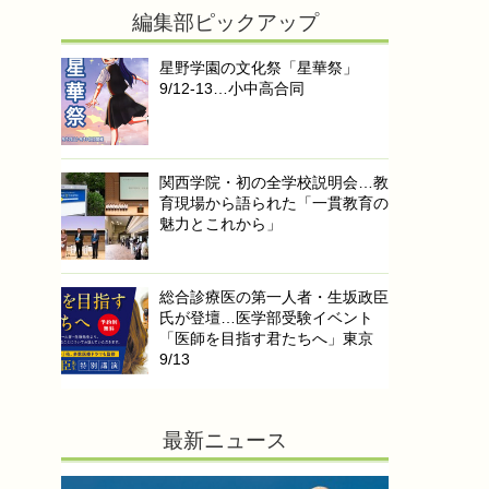
編集部ピックアップ
星野学園の文化祭「星華祭」
9/12-13…小中高合同
関西学院・初の全学校説明会…教
育現場から語られた「一貫教育の
魅力とこれから」
総合診療医の第一人者・生坂政臣
氏が登壇…医学部受験イベント
「医師を目指す君たちへ」東京
9/13
最新ニュース