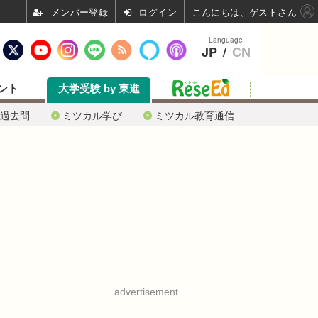
ログイン
こんにちは、ゲストさん
Language
JP
/
CN
ント
大学受験 by 東進
過去問
ミツカル学び
ミツカル教育通信
advertisement