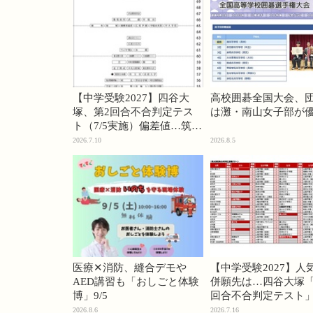
【中学受験2027】四谷大
高校囲碁全国大会、
塚、第2回合不合判定テス
は灘・南山女子部が
ト（7/5実施）偏差値…筑駒
74・桜蔭70＜PR＞
2026.7.10
2026.8.5
医療✕消防、縫合デモや
【中学受験2027】人
AED講習も「おしごと体験
併願先は…四谷大塚「
博」9/5
回合不合判定テスト
2026.8.6
2026.7.16