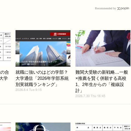
Recommended by
式の合
就職に強いのはどの学部？
難関大受験の新戦略…一般
ど大学
大学通信「2026年学部系統
×推薦を賢く併願する高校
別実就職ランキング」
1、2年生からの「複線設
2026.8.4 Tue 9:15
計」
2026.7.30 Thu 16:45