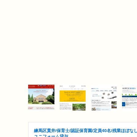
練馬区貫井/保育士/認証保育園/定員40名/残業ほぼなし
ユニフォーム貸与