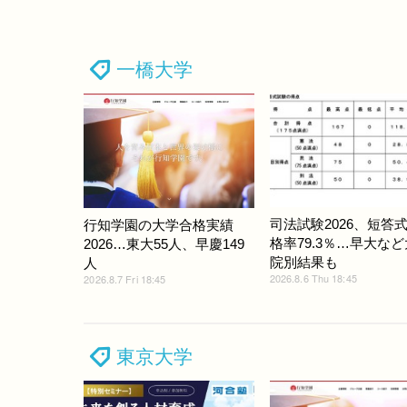
一橋大学
司法試験2026、短答
行知学園の大学合格実績
格率79.3％…早大な
2026…東大55人、早慶149
院別結果も
人
2026.8.6 Thu 18:45
2026.8.7 Fri 18:45
東京大学