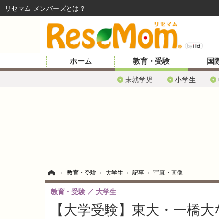
リセマム メンバーズ
ホーム
教育・受験
国
未就学児
小学生
ホーム
›
教育・受験
›
大学生
›
記事
›
写真・画像
教育・受験
大学生
【大学受験】東大・一橋大