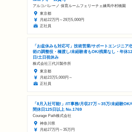
アルコバレーノ 保育ルームフェリーチェ練馬中村橋園
東京都
月給22万円～29万5,000円
正社員
「お盆休みも対応可」技術営業/サポートエンジニア/
術の調整役・橋渡し/未経験者もOK/残業なし・年休12
日/土日祝休み
株式会社三代川製作所
東京都
月給23万5,000円～
正社員
「8月入社可能!」/IT事務/月収27万～35万/未経験OK/
間休日125日以上 No.1769
Courage Path株式会社
神奈川県
月給27万円～35万円