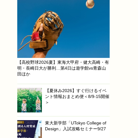
【高校野球2026夏】東海大甲府・健大高崎・有
明・長崎日大が勝利…第4日は遊学館vs青森山
田ほか
【夏休み2026】すぐ行けるイベ
ント情報おまとめ便＜8/9-15開催
＞
東大新学部「UTokyo College of
Design」入試攻略セミナー9/27