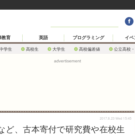
際教育
英語
プログラミング
イベ
中学生
高校生
大学生
高校偏差値
公立高校・
advertisement
2017.8.23 Wed 15:45
など、古本寄付で研究費や在校生