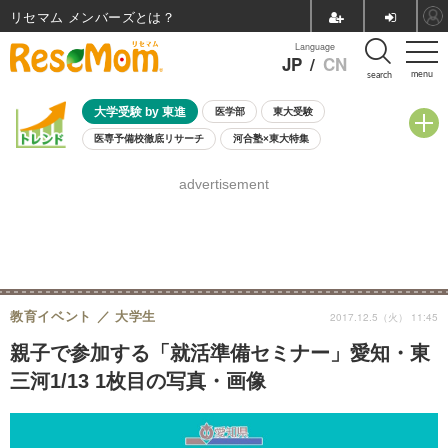
リセマム メンバーズ
Language
JP
/
CN
menu
search
大学受験 by 東進
医学部
東大受験
医専予備校徹底リサーチ
河合塾×東大特集
親子で考える大学選び
高校受験
中学受験
小学校受験
advertisement
共通テスト
夏休み
8月開催学校説明会・相談会
8月開催イベント・WS
全国公立高校 過去問
人気記事
自由研究教材（小学生向け）
自由研究教材（中学生向け）
ランキング
教育イベント
大学生
2017.12.5（火） 11:45
親子で参加する「就活準備セミナー」愛知・東
三河1/13 1枚目の写真・画像