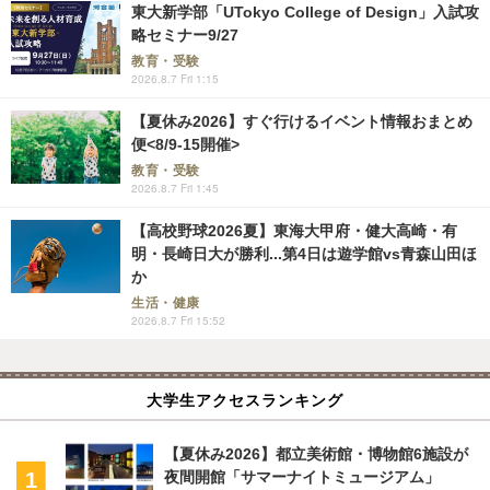
東大新学部「UTokyo College of Design」入試攻
略セミナー9/27
教育・受験
2026.8.7 Fri 1:15
【夏休み2026】すぐ行けるイベント情報おまとめ
便<8/9-15開催>
教育・受験
2026.8.7 Fri 1:45
【高校野球2026夏】東海大甲府・健大高崎・有
明・長崎日大が勝利...第4日は遊学館vs青森山田ほ
か
生活・健康
2026.8.7 Fri 15:52
大学生アクセスランキング
【夏休み2026】都立美術館・博物館6施設が
夜間開館「サマーナイトミュージアム」