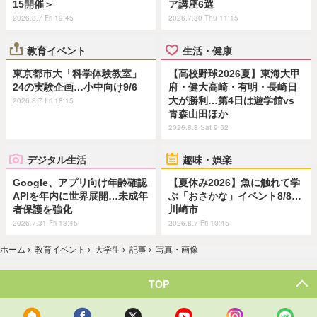
15開催＞
ア講座6選
2026.8.7 Fri 19:45
2026.7.30 Thu 11:15
教育イベント
生活・健康
東京都市大「科学体験教室」
【高校野球2026夏】東海大甲
24の実験企画…小中向け9/6
府・健大高崎・有明・長崎日
大が勝利…第4日は遊学館vs
2026.8.7 Fri 18:15
青森山田ほか
2026.8.8 Sat 9:52
デジタル生活
趣味・娯楽
Google、アプリ向け年齢確認
【夏休み2026】魚に触れて学
APIを年内に世界展開…未成年
ぶ「おさかな」イベント8/8…
者保護を強化
川崎市
2026.7.31 Fri 13:45
2026.8.7 Fri 10:45
ホーム
›
教育イベント
›
大学生
›
記事
›
写真・画像
TOP