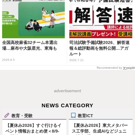
全国高校麻雀32チーム本選出
司法試験予備試験2026、解答速
場…麻布や大阪星光、東海も
報＆総評動画を無料公開…アガ
ルート
2026.8.5
2026.7.21
Recommended by
advertisement
NEWS CATEGORY
教育・受験
教育ICT
【夏休み2026】すぐ行けるイ
【夏休み2026】東大メタバー
ベント情報おまとめ便＜8/9-
ス工学部、生成AIなどジュニ