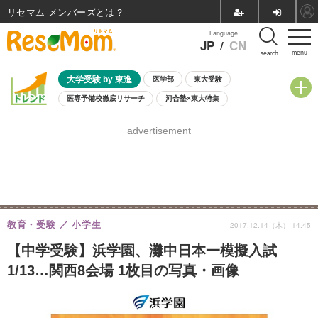
リセマム メンバーズ
Language
JP
/
CN
menu
search
大学受験 by 東進
医学部
東大受験
医専予備校徹底リサーチ
河合塾×東大特集
親子で考える大学選び
高校受験
中学受験
小学校受験
advertisement
共通テスト
夏休み
8月開催学校説明会・相談会
8月開催イベント・WS
全国公立高校 過去問
人気記事
自由研究教材（小学生向け）
自由研究教材（中学生向け）
ランキング
教育・受験
小学生
2017.12.14（木） 14:45
【中学受験】浜学園、灘中日本一模擬入試
1/13…関西8会場 1枚目の写真・画像