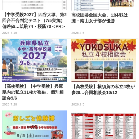
【中学受験2027】四谷大塚、第2
高校囲碁全国大会、団体戦は
回合不合判定テスト（7/5実施）
灘・南山女子部が優勝
偏差値…筑駒74・桜蔭70＜PR＞
2026.7.10
2026.8.5
【高校受験】【中学受験】兵庫
【高校受験】横須賀の私立4校が
県内の私立31校が集結、個別相
参加…合同相談会10/12
談会9/6
2026.7.28
2026.8.5