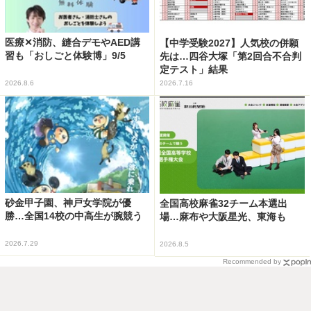
医療✕消防、縫合デモやAED講
【中学受験2027】人気校の併願
習も「おしごと体験博」9/5
先は…四谷大塚「第2回合不合判
定テスト」結果
2026.8.6
2026.7.16
砂金甲子園、神戸女学院が優
全国高校麻雀32チーム本選出
勝…全国14校の中高生が腕競う
場…麻布や大阪星光、東海も
2026.7.29
2026.8.5
Recommended by