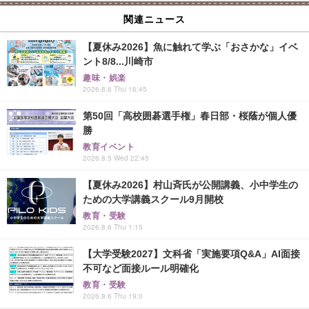
関連ニュース
【夏休み2026】魚に触れて学ぶ「おさかな」イベ
ント8/8...川崎市
趣味・娯楽
2026.8.6 Thu 16:45
第50回「高校囲碁選手権」春日部・桜蔭が個人優
勝
教育イベント
2026.8.5 Wed 22:45
【夏休み2026】村山斉氏が公開講義、小中学生の
ための大学講義スクール9月開校
教育・受験
2026.8.6 Thu 1:15
【大学受験2027】文科省「実施要項Q&A」AI面接
不可など面接ルール明確化
教育・受験
2026.8.6 Thu 19:0