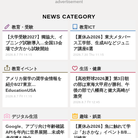
advertisement
NEWS CATEGORY
教育・受験
教育ICT
【大学受験2027】獨協大、イ
【夏休み2026】東大メタバー
ブニング試験導入…全国13会
ス工学部、生成AIなどジュニ
場で夕方から試験開始
ア講座6選
2026.8.7 Fri 14:15
2026.7.30 Thu 11:15
教育イベント
生活・健康
アメリカ留学の奨学金情報を
【高校野球2026夏】第3日朝
紹介8/27東京…
の部は東海大甲府が勝利、午
EducationUSA
後の部で八幡商と健大高崎が
激突
2026.8.7 Fri 11:15
2026.8.7 Fri 12:45
デジタル生活
趣味・娯楽
Google、アプリ向け年齢確認
【夏休み2026】魚に触れて学
APIを年内に世界展開…未成年
ぶ「おさかな」イベント8/8…
者保護を強化
川崎市