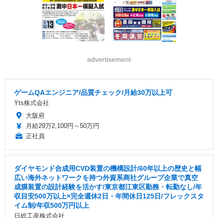
advertisement
ゲームQAエンジニア/品質チェック/月給30万以上可
Yts株式会社
大阪府
月給29万2,100円～50万円
正社員
ダイヤモンド合成用CVD装置の機構設計/60年以上の歴史と幅
広い海外ネットワークを持つ外資系商社グループ企業で真空
成膜装置の設計経験を活かす/東京都江東区勤務・転勤なし/年
収目安500万以上×完全週休2日・年間休日125日/フレックスタ
イム制/年収500万円以上
日総工産株式会社