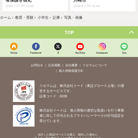
2026.7.31 Fri 13:45
2026.8.7 Fri 10:45
ホーム
›
教育・受験
›
小学生
›
記事
›
写真・画像
TOP
Home
Facebook
X
YouTube
Instagram
line
お問合せ
広告掲載
会社概要
リセマムについて
個人情報保護方針
リセマムは、株式会社イード（東証グロース上場）の運
営するサービスです。
証券コード：6038
株式会社イードは、個人情報の適切な取扱いを行う事業
者に対して付与されるプライバシーマークの付与認定を
受けています。
紹介した商品/サービスを購入、契約した場合に、