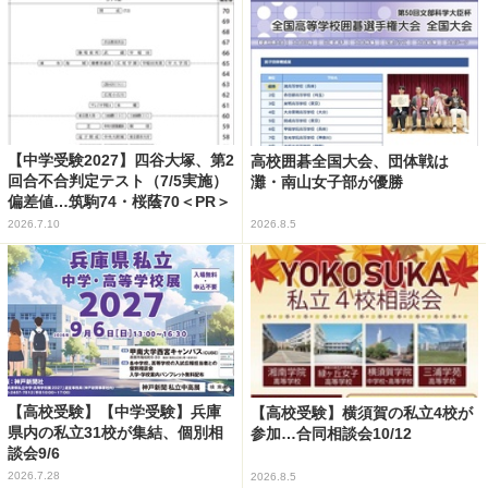
【中学受験2027】四谷大塚、第2
高校囲碁全国大会、団体戦は
回合不合判定テスト（7/5実施）
灘・南山女子部が優勝
偏差値…筑駒74・桜蔭70＜PR＞
2026.7.10
2026.8.5
【高校受験】【中学受験】兵庫
【高校受験】横須賀の私立4校が
県内の私立31校が集結、個別相
参加…合同相談会10/12
談会9/6
2026.7.28
2026.8.5