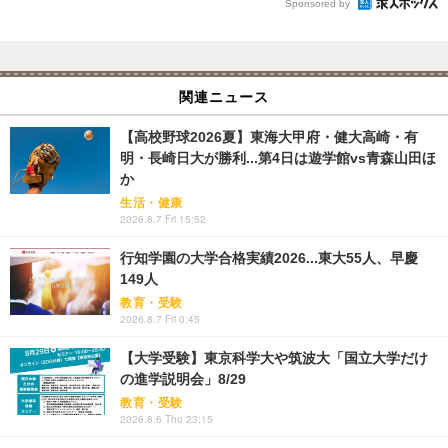
Sponsored by
関連ニュース
【高校野球2026夏】東海大甲府・健大高崎・有
明・長崎日大が勝利...第4日は遊学館vs青森山田ほ
か
生活・健康
2026.8.7 Fri 15:52
行知学園の大学合格実績2026...東大55人、早慶
149人
教育・受験
2026.8.7 Fri 0:45
【大学受験】東京科学大や筑波大「国立大学だけ
の進学説明会」8/29
教育・受験
2026.8.6 Thu 23:15