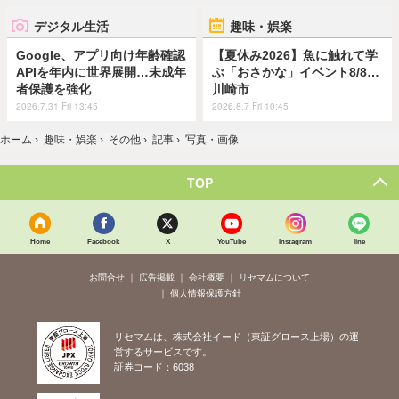
デジタル生活
趣味・娯楽
Google、アプリ向け年齢確認
【夏休み2026】魚に触れて学
APIを年内に世界展開…未成年
ぶ「おさかな」イベント8/8…
者保護を強化
川崎市
2026.7.31 Fri 13:45
2026.8.7 Fri 10:45
ホーム
›
趣味・娯楽
›
その他
›
記事
›
写真・画像
TOP
Home
Facebook
X
YouTube
Instagram
line
お問合せ
広告掲載
会社概要
リセマムについて
個人情報保護方針
リセマムは、株式会社イード（東証グロース上場）の運
営するサービスです。
証券コード：6038