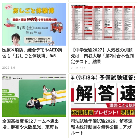
医療✕消防、縫合デモやAED講
【中学受験2027】人気校の併願
習も「おしごと体験博」9/5
先は…四谷大塚「第2回合不合判
定テスト」結果
2026.8.6
2026.7.16
全国高校麻雀32チーム本選出
司法試験予備試験2026、解答速
場…麻布や大阪星光、東海も
報＆総評動画を無料公開…アガ
ルート