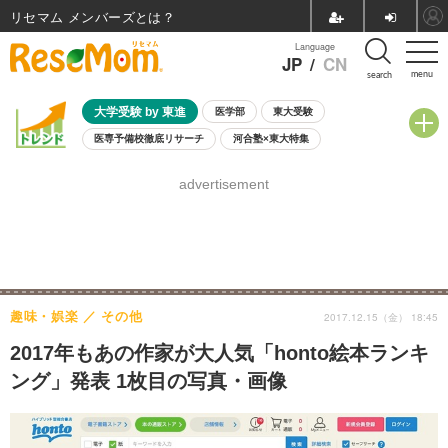
リセマム メンバーズ
Language
JP
/
CN
menu
search
大学受験 by 東進
医学部
東大受験
医専予備校徹底リサーチ
河合塾×東大特集
親子で考える大学選び
高校受験
中学受験
小学校受験
advertisement
共通テスト
夏休み
8月開催学校説明会・相談会
8月開催イベント・WS
全国公立高校 過去問
人気記事
自由研究教材（小学生向け）
自由研究教材（中学生向け）
ランキング
趣味・娯楽
その他
2017.12.15（金） 18:45
2017年もあの作家が大人気「honto絵本ランキ
ング」発表 1枚目の写真・画像