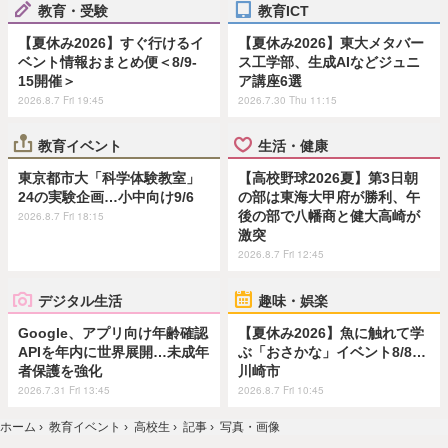
教育・受験
教育ICT
【夏休み2026】すぐ行けるイ
【夏休み2026】東大メタバー
ベント情報おまとめ便＜8/9-
ス工学部、生成AIなどジュニ
15開催＞
ア講座6選
2026.8.7 Fri 19:45
2026.7.30 Thu 11:15
教育イベント
生活・健康
東京都市大「科学体験教室」
【高校野球2026夏】第3日朝
24の実験企画…小中向け9/6
の部は東海大甲府が勝利、午
後の部で八幡商と健大高崎が
2026.8.7 Fri 18:15
激突
2026.8.7 Fri 12:45
デジタル生活
趣味・娯楽
Google、アプリ向け年齢確認
【夏休み2026】魚に触れて学
APIを年内に世界展開…未成年
ぶ「おさかな」イベント8/8…
者保護を強化
川崎市
2026.7.31 Fri 13:45
2026.8.7 Fri 10:45
ホーム
›
教育イベント
›
高校生
›
記事
›
写真・画像