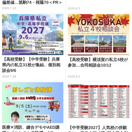
偏差値…筑駒74・桜蔭70＜PR＞
2026.7.10
2026.8.5
【高校受験】【中学受験】兵庫
【高校受験】横須賀の私立4校が
県内の私立31校が集結、個別相
参加…合同相談会10/12
談会9/6
2026.7.28
2026.8.5
医療✕消防、縫合デモやAED講
【中学受験2027】人気校の併願