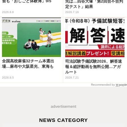
習も「おしごと体験博」9/5
先は…四谷大塚「第2回合不合判
定テスト」結果
2026.8.6
2026.7.16
全国高校麻雀32チーム本選出
司法試験予備試験2026、解答速
場…麻布や大阪星光、東海も
報＆総評動画を無料公開…アガ
ルート
2026.8.5
2026.7.21
Recommended by
advertisement
NEWS CATEGORY