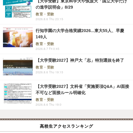
【大学受験】東京科学大や筑波大「国立大学だけ
の進学説明会」8/29
教育・受験
2026.8.6 Thu 23:15
行知学園の大学合格実績2026...東大55人、早慶
149人
教育・受験
2026.8.7 Fri 0:45
【大学受験2027】神戸大「志」特別選抜を終了
教育・受験
2026.8.6 Thu 19:15
【大学受験2027】文科省「実施要項Q&A」AI面接
不可など面接ルール明確化
教育・受験
2026.8.6 Thu 19:0
高校生アクセスランキング