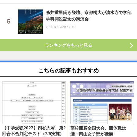
糸井重里氏ら登壇、京都橘大が清水寺で学部
学科開設記念の講演会
2026.8.5 Wed 14:15
ランキングをもっと見る
こちらの記事もおすすめ
【中学受験2027】四谷大塚、第2
高校囲碁全国大会、団体戦は
回合不合判定テスト（7/5実施）
灘・南山女子部が優勝