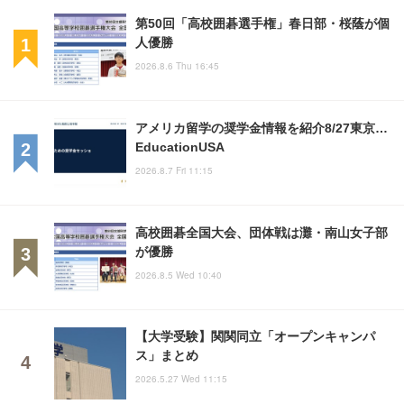
第50回「高校囲碁選手権」春日部・桜蔭が個
人優勝
2026.8.6 Thu 16:45
アメリカ留学の奨学金情報を紹介8/27東京…
EducationUSA
2026.8.7 Fri 11:15
高校囲碁全国大会、団体戦は灘・南山女子部
が優勝
2026.8.5 Wed 10:40
【大学受験】関関同立「オープンキャンパ
ス」まとめ
2026.5.27 Wed 11:15