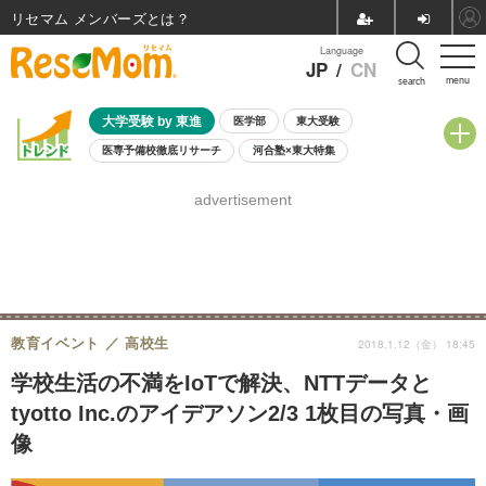
リセマム メンバーズ
Language
JP
/
CN
menu
search
大学受験 by 東進
医学部
東大受験
医専予備校徹底リサーチ
河合塾×東大特集
親子で考える大学選び
高校受験
中学受験
小学校受験
advertisement
共通テスト
夏休み
8月開催学校説明会・相談会
8月開催イベント・WS
全国公立高校 過去問
人気記事
自由研究教材（小学生向け）
自由研究教材（中学生向け）
ランキング
教育イベント
高校生
2018.1.12（金） 18:45
学校生活の不満をIoTで解決、NTTデータと
tyotto Inc.のアイデアソン2/3 1枚目の写真・画
像