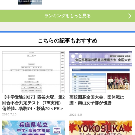
ランキングをもっと見る
こちらの記事もおすすめ
【中学受験2027】四谷大塚、第2
高校囲碁全国大会、団体戦は
回合不合判定テスト（7/5実施）
灘・南山女子部が優勝
偏差値…筑駒74・桜蔭70＜PR＞
2026.7.10
2026.8.5