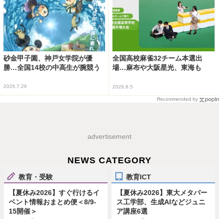
砂金甲子園、神戸女学院が優
全国高校麻雀32チーム本選出
勝…全国14校の中高生が腕競う
場…麻布や大阪星光、東海も
2026.7.29
2026.8.5
Recommended by
advertisement
NEWS CATEGORY
教育・受験
教育ICT
【夏休み2026】すぐ行けるイ
【夏休み2026】東大メタバー
ベント情報おまとめ便＜8/9-
ス工学部、生成AIなどジュニ
15開催＞
ア講座6選