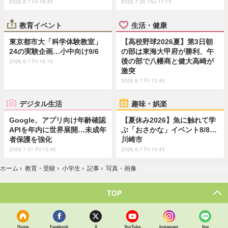
2026.8.7 Fri 19:45
2026.7.30 Thu 11:15
教育イベント
生活・健康
東京都市大「科学体験教室」
【高校野球2026夏】第3日朝
24の実験企画…小中向け9/6
の部は東海大甲府が勝利、午
後の部で八幡商と健大高崎が
2026.8.7 Fri 18:15
激突
2026.8.7 Fri 12:45
デジタル生活
趣味・娯楽
Google、アプリ向け年齢確認
【夏休み2026】魚に触れて学
APIを年内に世界展開…未成年
ぶ「おさかな」イベント8/8…
者保護を強化
川崎市
2026.7.31 Fri 13:45
2026.8.7 Fri 10:45
ホーム
›
教育・受験
›
小学生
›
記事
›
写真・画像
TOP
Home
Facebook
X
YouTube
Instagram
line