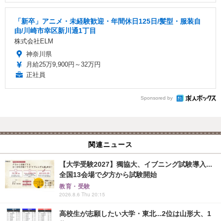
「新卒」アニメ・未経験歓迎・年間休日125日/髪型・服装自
由/川崎市幸区新川通1丁目
株式会社ELM
神奈川県
月給25万9,900円～32万円
正社員
Sponsored by
関連ニュース
【大学受験2027】獨協大、イブニング試験導入...
全国13会場で夕方から試験開始
教育・受験
2026.8.6 Thu 20:15
高校生が志願したい大学・東北...2位は山形大、1