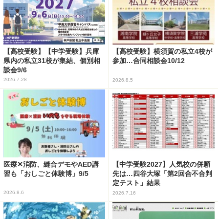
【高校受験】【中学受験】兵庫
【高校受験】横須賀の私立4校が
県内の私立31校が集結、個別相
参加…合同相談会10/12
談会9/6
2026.7.28
2026.8.5
医療✕消防、縫合デモやAED講
【中学受験2027】人気校の併願
習も「おしごと体験博」9/5
先は…四谷大塚「第2回合不合判
定テスト」結果
2026.8.6
2026.7.16