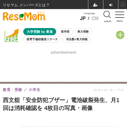
リセマム メンバーズ
Language
JP
/
CN
menu
search
大学受験 by 東進
医学部
東大受験
医専予備校徹底リサーチ
河合塾×東大特集
親子で考える大学選び
高校受験
中学受験
小学校受験
advertisement
共通テスト
夏休み
8月開催学校説明会・相談会
8月開催イベント・WS
全国公立高校 過去問
人気記事
自由研究教材（小学生向け）
自由研究教材（中学生向け）
ランキング
教育・受験
小学生
2018.4.19（木） 17:37
西文舘「安全防犯ブザー」電池破裂発生、月1
回は消耗確認を 4枚目の写真・画像