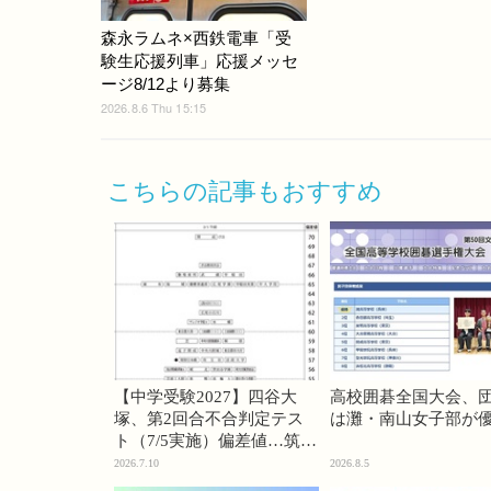
森永ラムネ×西鉄電車「受
験生応援列車」応援メッセ
ージ8/12より募集
2026.8.6 Thu 15:15
こちらの記事もおすすめ
【中学受験2027】四谷大
高校囲碁全国大会、
塚、第2回合不合判定テス
は灘・南山女子部が
ト（7/5実施）偏差値…筑駒
74・桜蔭70＜PR＞
2026.7.10
2026.8.5