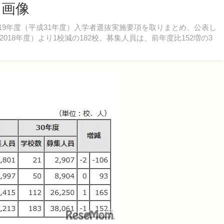
・画像
019年度（平成31年度）入学者選抜実施要項を取りまとめ、公表し
18年度）より1校減の182校。募集人員は、前年度比152増の3