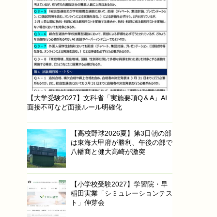
【大学受験2027】文科省「実施要項Q＆A」AI
面接不可など面接ルール明確化
【高校野球2026夏】第3日朝の部
は東海大甲府が勝利、午後の部で
八幡商と健大高崎が激突
【小学校受験2027】学習院・早
稲田実業「シミュレーションテス
ト」伸芽会