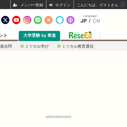
ログイン
こんにちは、ゲストさん
Language
JP
/
CN
ント
大学受験 by 東進
過去問
ミツカル学び
ミツカル教育通信
advertisement