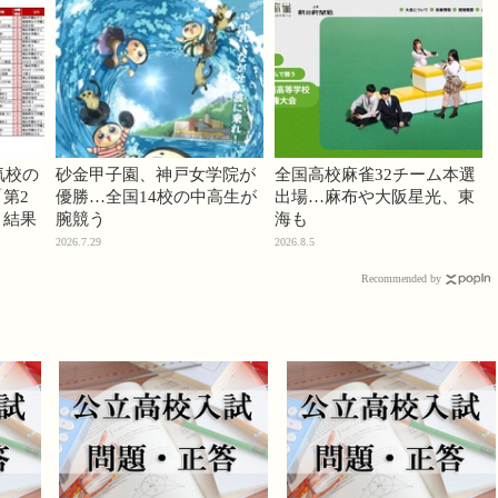
気校の
砂金甲子園、神戸女学院が
全国高校麻雀32チーム本選
第2
優勝…全国14校の中高生が
出場…麻布や大阪星光、東
」結果
腕競う
海も
2026.7.29
2026.8.5
Recommended by