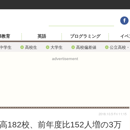
際教育
英語
プログラミング
イベ
中学生
高校生
大学生
高校偏差値
公立高校・
advertisement
2018.10.5 Fri 11:15
高182校、前年度比152人増の3万