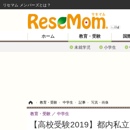
リセマム メンバーズ
ホーム
教育・受験
国
未就学児
小学生
ホーム
›
教育・受験
›
中学生
›
記事
›
写真・画像
教育・受験
中学生
【高校受験2019】都内私立