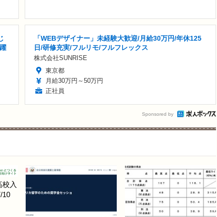
じ
「WEBデザイナー」未経験大歓迎/月給30万円/年休125
活躍
日/研修充実/フルリモ/フルフレックス
株式会社SUNRISE
東京都
月給30万円～50万円
正社員
Sponsored by
高校入
10