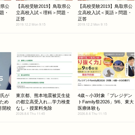
取県公
【高校受験2019】鳥取県公
【高校受験2019】鳥取県公
題・
立高校入試＜理科＞問題・
立高校入試＜英語＞問題・
正答
正答
2019.12.2 Mon 9:15
2019.12.2 Mon 9:15
斉氏が
東京都、熊本地震被災生徒
4歳～小3対象「プレジデン
ため
の都立高受入れ…学力検査
トFamily祭2026」9/6、東大
月開校
なし・授業料免除
医療体験も
2026.8.6 Thu 11:45
2026.8.6 Thu 11:15