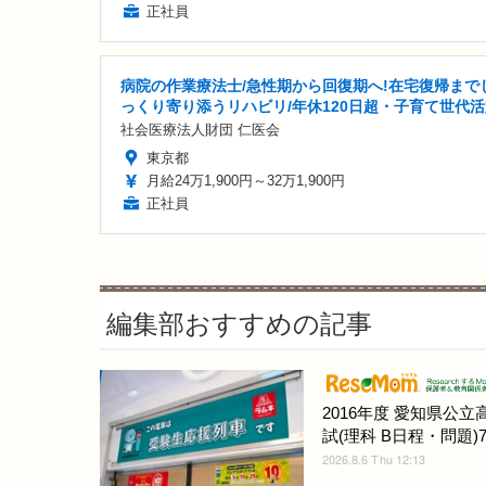
正社員
病院の作業療法士/急性期から回復期へ!在宅復帰まで
っくり寄り添うリハビリ/年休120日超・子育て世代
社会医療法人財団 仁医会
東京都
月給24万1,900円～32万1,900円
正社員
編集部おすすめの記事
2016年度 愛知県公立
試(理科 B日程・問題)7/
2026.8.6 Thu 12:13