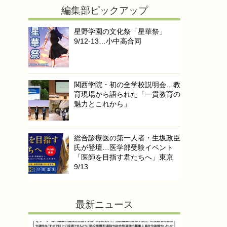
編集部ピックアップ
星野学園の文化祭「星華祭」
9/12-13…小中高合同
関西学院・初の全学校説明会…教
育現場から語られた「一貫教育の
魅力とこれから」
総合診療医の第一人者・生坂政臣
氏が登壇…医学部受験イベント
「医師を目指す君たちへ」東京
9/13
最新ニュース