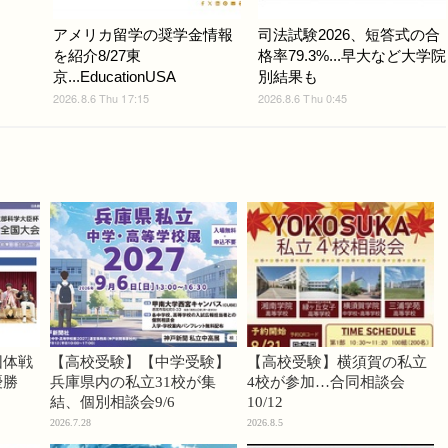
アメリカ留学の奨学金情報
司法試験2026、短答式の合
を紹介8/27東
格率79.3%...早大など大学院
京...EducationUSA
別結果も
2026.8.6 Thu 17:15
2026.8.6 Thu 0:45
団体戦
【高校受験】【中学受験】
【高校受験】横須賀の私立
優勝
兵庫県内の私立31校が集
4校が参加…合同相談会
結、個別相談会9/6
10/12
2026.7.28
2026.8.5