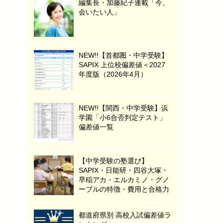
編集長・加藤紀子連載「今、
会いたい人」
NEW!!【首都圏・中学受験】
SAPIX 上位校偏差値＜2027
年度版（2026年4月）
NEW!!【関西・中学受験】浜
学園「小6合否判定テスト」
偏差値一覧
【中学受験の塾選び】
SAPIX・日能研・四谷大塚・
早稲アカ・エルカミノ・グノ
ーブルの特徴・費用と合格力
都道府県別 高校入試偏差値ラ