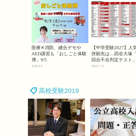
医療✕消防、縫合デモや
【中学受験2027】人
AED講習も「おしごと体験
併願先は…四谷大塚「
博」9/5
回合不合判定テスト
2026.8.6
2026.7.16
高校受験2019