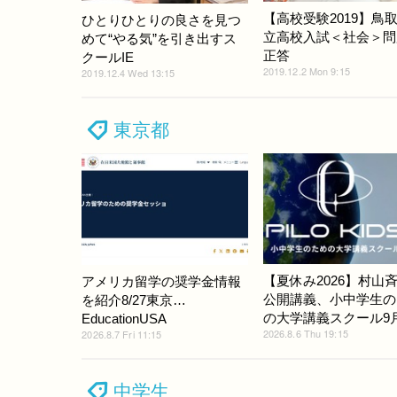
【高校受験2019】鳥
ひとりひとりの良さを見つ
立高校入試＜社会＞問
めて“やる気”を引き出すス
正答
クールIE
2019.12.2 Mon 9:15
2019.12.4 Wed 13:15
東京都
【夏休み2026】村山
アメリカ留学の奨学金情報
公開講義、小中学生の
を紹介8/27東京…
の大学講義スクール9
EducationUSA
2026.8.6 Thu 19:15
2026.8.7 Fri 11:15
中学生