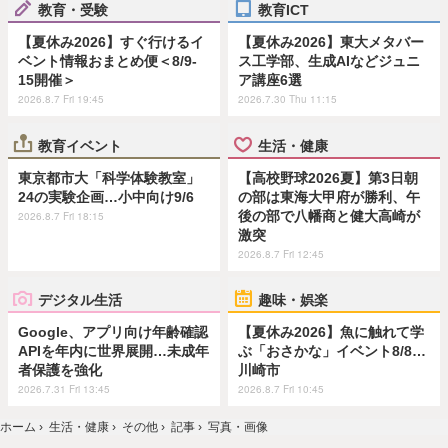
教育・受験
教育ICT
【夏休み2026】すぐ行けるイ
【夏休み2026】東大メタバー
ベント情報おまとめ便＜8/9-
ス工学部、生成AIなどジュニ
15開催＞
ア講座6選
2026.8.7 Fri 19:45
2026.7.30 Thu 11:15
教育イベント
生活・健康
東京都市大「科学体験教室」
【高校野球2026夏】第3日朝
24の実験企画…小中向け9/6
の部は東海大甲府が勝利、午
後の部で八幡商と健大高崎が
2026.8.7 Fri 18:15
激突
2026.8.7 Fri 12:45
デジタル生活
趣味・娯楽
Google、アプリ向け年齢確認
【夏休み2026】魚に触れて学
APIを年内に世界展開…未成年
ぶ「おさかな」イベント8/8…
者保護を強化
川崎市
2026.7.31 Fri 13:45
2026.8.7 Fri 10:45
ホーム
›
生活・健康
›
その他
›
記事
›
写真・画像