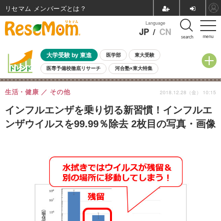
リセマム メンバーズ
Language
JP
/
CN
menu
search
大学受験 by 東進
医学部
東大受験
医専予備校徹底リサーチ
河合塾×東大特集
親子で考える大学選び
高校受験
中学受験
小学校受験
生活・健康
その他
2018.12.28（金） 10:15
共通テスト
夏休み
8月開催学校説明会・相談会
8月開催イベント・WS
全国公立高校 過去問
人気記事
インフルエンザを乗り切る新習慣！インフルエ
自由研究教材（小学生向け）
自由研究教材（中学生向け）
ランキング
ンザウイルスを99.99％除去 2枚目の写真・画像