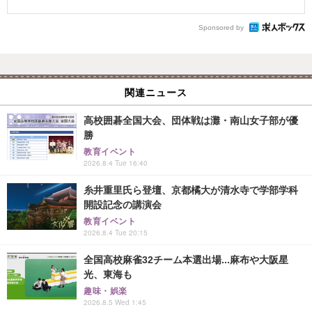
Sponsored by
関連ニュース
高校囲碁全国大会、団体戦は灘・南山女子部が優
勝
教育イベント
2026.8.4 Tue 16:40
糸井重里氏ら登壇、京都橘大が清水寺で学部学科
開設記念の講演会
教育イベント
2026.8.4 Tue 20:15
全国高校麻雀32チーム本選出場...麻布や大阪星
光、東海も
趣味・娯楽
2026.8.5 Wed 1:45