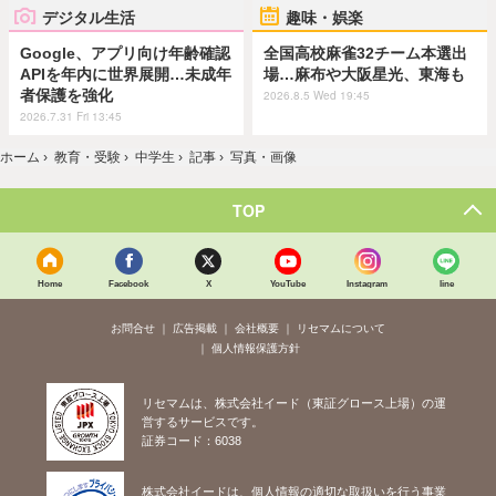
デジタル生活
趣味・娯楽
Google、アプリ向け年齢確認
全国高校麻雀32チーム本選出
APIを年内に世界展開…未成年
場…麻布や大阪星光、東海も
者保護を強化
2026.8.5 Wed 19:45
2026.7.31 Fri 13:45
ホーム
›
教育・受験
›
中学生
›
記事
›
写真・画像
TOP
Home
Facebook
X
YouTube
Instagram
line
お問合せ
広告掲載
会社概要
リセマムについて
個人情報保護方針
リセマムは、株式会社イード（東証グロース上場）の運
営するサービスです。
証券コード：6038
株式会社イードは、個人情報の適切な取扱いを行う事業