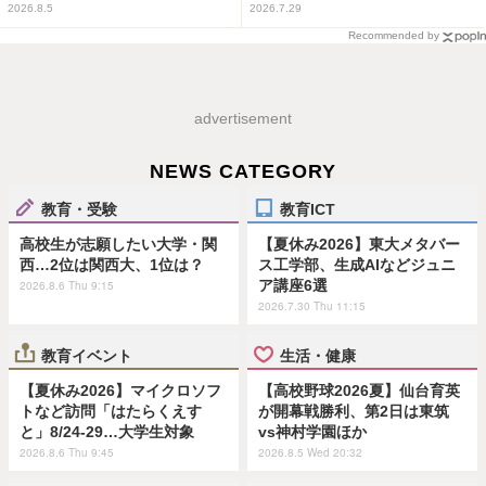
2026.8.5
2026.7.29
Recommended by
advertisement
NEWS CATEGORY
教育・受験
教育ICT
高校生が志願したい大学・関
【夏休み2026】東大メタバー
西…2位は関西大、1位は？
ス工学部、生成AIなどジュニ
ア講座6選
2026.8.6 Thu 9:15
2026.7.30 Thu 11:15
教育イベント
生活・健康
【夏休み2026】マイクロソフ
【高校野球2026夏】仙台育英
トなど訪問「はたらくえす
が開幕戦勝利、第2日は東筑
と」8/24-29…大学生対象
vs神村学園ほか
2026.8.6 Thu 9:45
2026.8.5 Wed 20:32