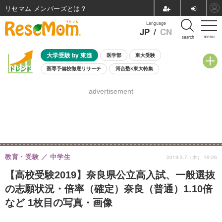
リセマム メンバーズ
Language
JP
/
CN
menu
search
大学受験 by 東進
医学部
東大受験
医専予備校徹底リサーチ
河合塾×東大特集
親子で考える大学選び
高校受験
中学受験
小学校受験
advertisement
共通テスト
夏休み
8月開催学校説明会・相談会
8月開催イベント・WS
全国公立高校 過去問
人気記事
自由研究教材（小学生向け）
自由研究教材（中学生向け）
ランキング
教育・受験
中学生
2019.3.7（木） 19:26
【高校受験2019】奈良県公立高入試、一般選抜
の志願状況・倍率（確定）奈良（普通）1.10倍
など 1枚目の写真・画像