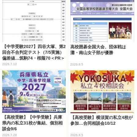
【中学受験2027】四谷大塚、第2
高校囲碁全国大会、団体戦は
回合不合判定テスト（7/5実施）
灘・南山女子部が優勝
偏差値…筑駒74・桜蔭70＜PR＞
2026.7.10
2026.8.5
【高校受験】【中学受験】兵庫
【高校受験】横須賀の私立4校が
県内の私立31校が集結、個別相
参加…合同相談会10/12
談会9/6
2026.7.28
2026.8.5