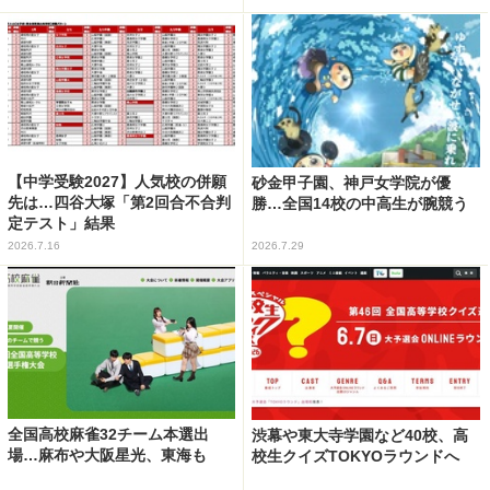
【中学受験2027】人気校の併願
砂金甲子園、神戸女学院が優
先は…四谷大塚「第2回合不合判
勝…全国14校の中高生が腕競う
定テスト」結果
2026.7.16
2026.7.29
全国高校麻雀32チーム本選出
渋幕や東大寺学園など40校、高
場…麻布や大阪星光、東海も
校生クイズTOKYOラウンドへ