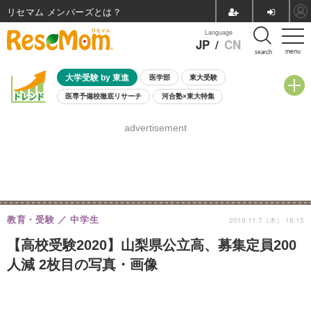
リセマム メンバーズ
Language
JP
/
CN
menu
search
大学受験 by 東進
医学部
東大受験
医専予備校徹底リサーチ
河合塾×東大特集
親子で考える大学選び
高校受験
中学受験
小学校受験
advertisement
共通テスト
夏休み
8月開催学校説明会・相談会
8月開催イベント・WS
全国公立高校 過去問
人気記事
自由研究教材（小学生向け）
自由研究教材（中学生向け）
ランキング
教育・受験
中学生
2019.11.7（木） 18:15
【高校受験2020】山梨県公立高、募集定員200
人減 2枚目の写真・画像