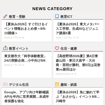
NEWS CATEGORY
教育・受験
教育ICT
【夏休み2026】すぐ行けるイ
【夏休み2026】東大メタバー
ベント情報おまとめ便＜8/9-
ス工学部、生成AIなどジュニ
15開催＞
ア講座6選
2026.8.7 Fri 19:45
2026.7.30 Thu 11:15
教育イベント
生活・健康
東京都市大「科学体験教室」
【高校野球2026夏】第4日青
24の実験企画…小中向け9/6
森山田・東日大昌平・大分
商・英明が勝利、第5日は花巻
2026.8.7 Fri 18:15
東vs新田ほか
2026.8.9 Sun 9:15
デジタル生活
趣味・娯楽
Google、アプリ向け年齢確認
【夏休み2026】魚に触れて学
APIを年内に世界展開…未成年
ぶ「おさかな」イベント8/8…
者保護を強化
川崎市