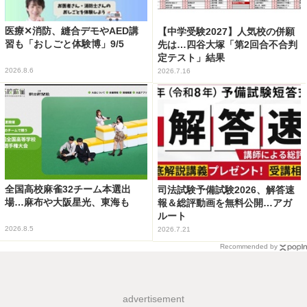
医療✕消防、縫合デモやAED講
【中学受験2027】人気校の併願
習も「おしごと体験博」9/5
先は…四谷大塚「第2回合不合判
定テスト」結果
2026.8.6
2026.7.16
全国高校麻雀32チーム本選出
司法試験予備試験2026、解答速
場…麻布や大阪星光、東海も
報＆総評動画を無料公開…アガ
ルート
2026.8.5
2026.7.21
Recommended by
advertisement