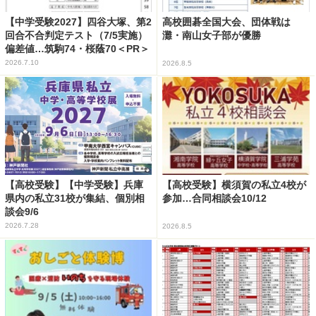
【中学受験2027】四谷大塚、第2
高校囲碁全国大会、団体戦は
回合不合判定テスト（7/5実施）
灘・南山女子部が優勝
偏差値…筑駒74・桜蔭70＜PR＞
2026.7.10
2026.8.5
【高校受験】【中学受験】兵庫
【高校受験】横須賀の私立4校が
県内の私立31校が集結、個別相
参加…合同相談会10/12
談会9/6
2026.7.28
2026.8.5