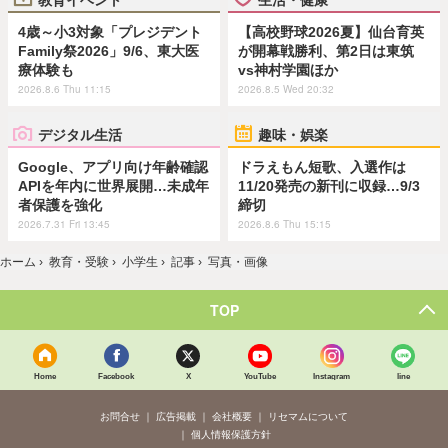
4歳～小3対象「プレジデント
【高校野球2026夏】仙台育英
Family祭2026」9/6、東大医
が開幕戦勝利、第2日は東筑
療体験も
vs神村学園ほか
2026.8.6 Thu 11:15
2026.8.5 Wed 20:32
デジタル生活
趣味・娯楽
Google、アプリ向け年齢確認
ドラえもん短歌、入選作は
APIを年内に世界展開…未成年
11/20発売の新刊に収録…9/3
者保護を強化
締切
2026.7.31 Fri 13:45
2026.8.6 Thu 15:15
ホーム
›
教育・受験
›
小学生
›
記事
›
写真・画像
TOP
Home
Facebook
X
YouTube
Instagram
line
お問合せ
広告掲載
会社概要
リセマムについて
個人情報保護方針