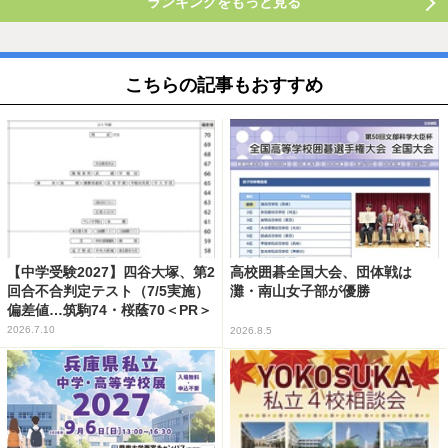
ランキングをもっと見る
こちらの記事もおすすめ
【中学受験2027】四谷大塚、第2
高校囲碁全国大会、団体戦は
回合不合判定テスト（7/5実施）
灘・南山女子部が優勝
偏差値…筑駒74・桜蔭70＜PR＞
2026.7.10
2026.8.5