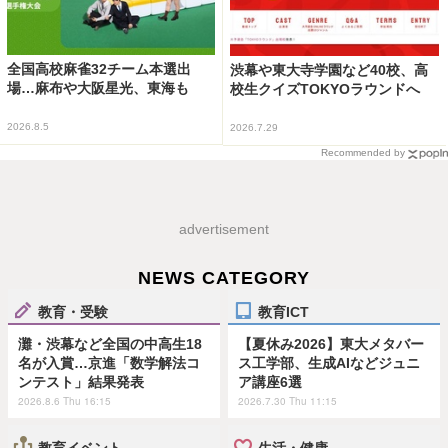
全国高校麻雀32チーム本選出
渋幕や東大寺学園など40校、高
場…麻布や大阪星光、東海も
校生クイズTOKYOラウンドへ
2026.8.5
2026.7.29
Recommended by
advertisement
NEWS CATEGORY
教育・受験
教育ICT
灘・渋幕など全国の中高生18
【夏休み2026】東大メタバー
名が入賞…京進「数学解法コ
ス工学部、生成AIなどジュニ
ンテスト」結果発表
ア講座6選
2026.8.6 Thu 16:15
2026.7.30 Thu 11:15
教育イベント
生活・健康