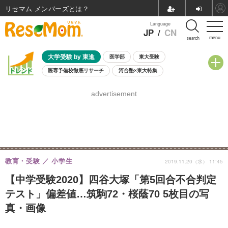
リセマム メンバーズ
Language
JP
/
CN
menu
search
大学受験 by 東進
医学部
東大受験
医専予備校徹底リサーチ
河合塾×東大特集
親子で考える大学選び
高校受験
中学受験
小学校受験
advertisement
共通テスト
夏休み
8月開催学校説明会・相談会
8月開催イベント・WS
全国公立高校 過去問
人気記事
自由研究教材（小学生向け）
自由研究教材（中学生向け）
ランキング
教育・受験
小学生
2019.11.20（水） 11:45
【中学受験2020】四谷大塚「第5回合不合判定
テスト」偏差値…筑駒72・桜蔭70 5枚目の写
真・画像