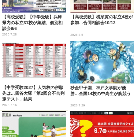
【高校受験】【中学受験】兵庫
【高校受験】横須賀の私立4校が
県内の私立31校が集結、個別相
参加…合同相談会10/12
談会9/6
2026.7.28
2026.8.5
【中学受験2027】人気校の併願
砂金甲子園、神戸女学院が優
先は…四谷大塚「第2回合不合判
勝…全国14校の中高生が腕競う
定テスト」結果
2026.7.16
2026.7.29