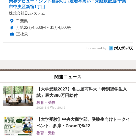
業界デビュー・シフト相談可」/定着率高い・未経験歓迎/千葉
市中央区新宿1丁目
株式会社ELシステム
千葉県
月給22万4,500円～31万4,500円
正社員
Sponsored by
関連ニュース
【大学受験2027】名古屋商科大「特別奨学生入
試」最大360万円給付
教育・受験
2026.8.5 Wed 20:15
【大学受験】中央大商学部、受験生向けトークイ
ベント...多摩・Zoomで8/22
教育・受験