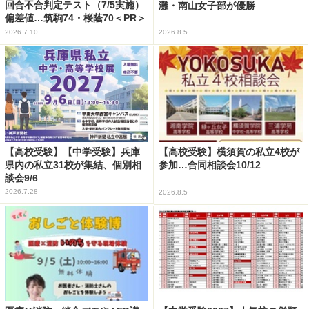
回合不合判定テスト（7/5実施）
灘・南山女子部が優勝
偏差値…筑駒74・桜蔭70＜PR＞
2026.7.10
2026.8.5
【高校受験】【中学受験】兵庫
【高校受験】横須賀の私立4校が
県内の私立31校が集結、個別相
参加…合同相談会10/12
談会9/6
2026.7.28
2026.8.5