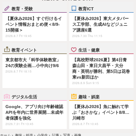
教育・受験
教育ICT
【夏休み2026】すぐ行けるイ
【夏休み2026】東大メタバー
ベント情報おまとめ便＜8/9-
ス工学部、生成AIなどジュニ
15開催＞
ア講座6選
2026.8.7 Fri 19:45
2026.7.30 Thu 11:15
教育イベント
生活・健康
東京都市大「科学体験教室」
【高校野球2026夏】第4日青
24の実験企画…小中向け9/6
森山田・東日大昌平・大分
商・英明が勝利、第5日は花巻
2026.8.7 Fri 18:15
東vs新田ほか
2026.8.9 Sun 9:15
デジタル生活
趣味・娯楽
Google、アプリ向け年齢確認
【夏休み2026】魚に触れて学
APIを年内に世界展開…未成年
ぶ「おさかな」イベント8/8…
者保護を強化
川崎市
2026.7.31 Fri 13:45
2026.8.7 Fri 10:45
ホーム
›
趣味・娯楽
›
小学生
›
記事
›
写真・画像