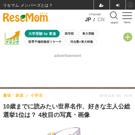
リセマム メンバーズ
Language
JP
/
CN
menu
search
大学受験 by 東進
医学部
東大受験
医専予備校徹底リサーチ
河合塾×東大特集
親子で考える大学選び
高校受験
中学受験
小学校受験
advertisement
共通テスト
夏休み
8月開催学校説明会・相談会
8月開催イベント・WS
全国公立高校 過去問
人気記事
自由研究教材（小学生向け）
自由研究教材（中学生向け）
ランキング
趣味・娯楽
小学生
2019.12.9（月） 15:15
10歳までに読みたい世界名作、好きな主人公総
選挙1位は？ 4枚目の写真・画像