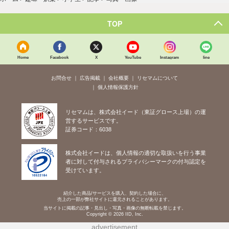
TOP
Home
Facebook
X
YouTube
Instagram
line
お問合せ
広告掲載
会社概要
リセマムについて
個人情報保護方針
リセマムは、株式会社イード（東証グロース上場）の運
営するサービスです。
証券コード：6038
株式会社イードは、個人情報の適切な取扱いを行う事業
者に対して付与されるプライバシーマークの付与認定を
受けています。
紹介した商品/サービスを購入、契約した場合に、
売上の一部が弊社サイトに還元されることがあります。
当サイトに掲載の記事・見出し・写真・画像の無断転載を禁じます。
Copyright © 2026 IID, Inc.
advertisement