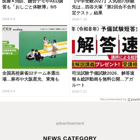
医療✕消防、縫合デモやAED講
【中学受験2027】人気校の併願
習も「おしごと体験博」9/5
先は…四谷大塚「第2回合不合判
定テスト」結果
2026.8.6
2026.7.16
全国高校麻雀32チーム本選出
司法試験予備試験2026、解答速
場…麻布や大阪星光、東海も
報＆総評動画を無料公開…アガ
ルート
2026.8.5
2026.7.21
Recommended by
advertisement
NEWS CATEGORY