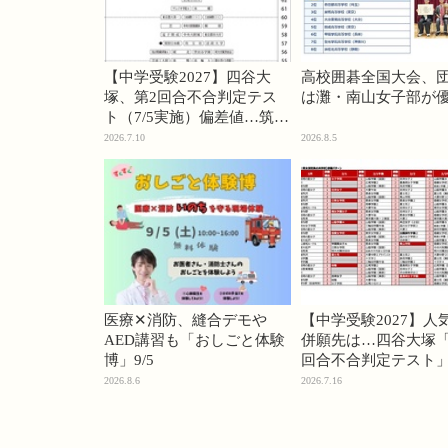
【中学受験2027】四谷大
高校囲碁全国大会、
塚、第2回合不合判定テス
は灘・南山女子部が
ト（7/5実施）偏差値…筑駒
74・桜蔭70＜PR＞
2026.7.10
2026.8.5
医療✕消防、縫合デモや
【中学受験2027】人
AED講習も「おしごと体験
併願先は…四谷大塚「
博」9/5
回合不合判定テスト
2026.8.6
2026.7.16