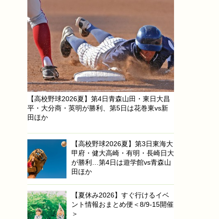
【高校野球2026夏】第4日青森山田・東日大昌
平・大分商・英明が勝利、第5日は花巻東vs新
田ほか
【高校野球2026夏】第3日東海大
甲府・健大高崎・有明・長崎日大
が勝利…第4日は遊学館vs青森山
田ほか
【夏休み2026】すぐ行けるイベ
ント情報おまとめ便＜8/9-15開催
＞