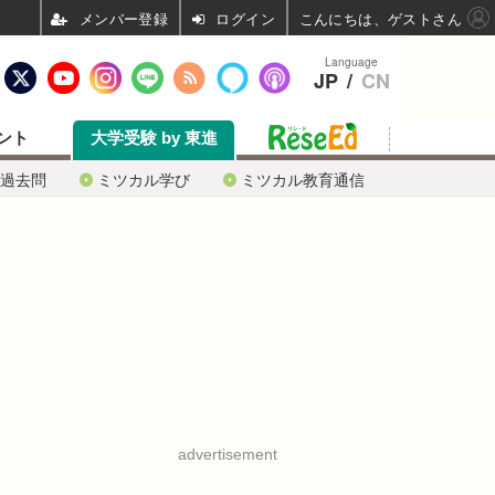
ログイン
こんにちは、ゲストさん
Language
JP
/
CN
ント
大学受験 by 東進
過去問
ミツカル学び
ミツカル教育通信
advertisement