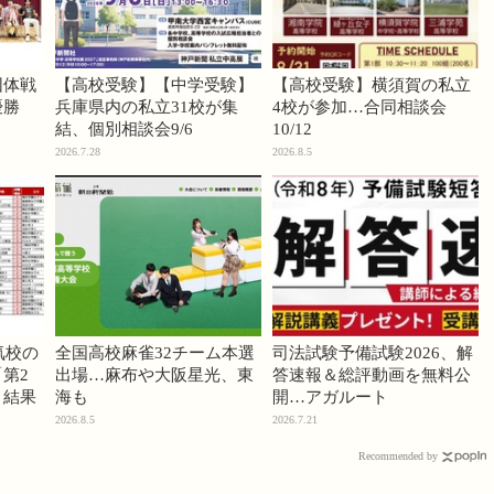
団体戦
【高校受験】【中学受験】
【高校受験】横須賀の私立
優勝
兵庫県内の私立31校が集
4校が参加…合同相談会
結、個別相談会9/6
10/12
2026.7.28
2026.8.5
気校の
全国高校麻雀32チーム本選
司法試験予備試験2026、解
第2
出場…麻布や大阪星光、東
答速報＆総評動画を無料公
」結果
海も
開…アガルート
2026.8.5
2026.7.21
Recommended by