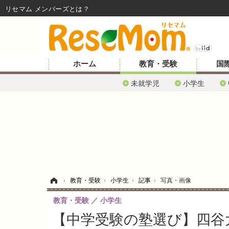
リセマム メンバーズ
ホーム
教育・受験
国
未就学児
小学生
ホーム
›
教育・受験
›
小学生
›
記事
›
写真・画像
教育・受験
小学生
【中学受験の塾選び】四谷