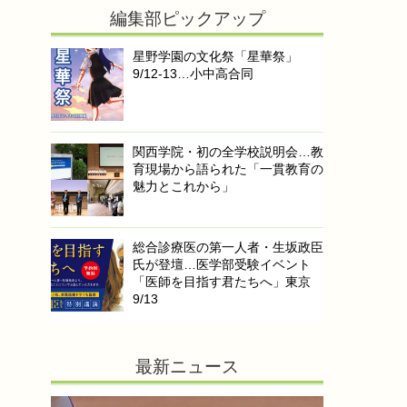
編集部ピックアップ
星野学園の文化祭「星華祭」
9/12-13…小中高合同
関西学院・初の全学校説明会…教
育現場から語られた「一貫教育の
魅力とこれから」
総合診療医の第一人者・生坂政臣
氏が登壇…医学部受験イベント
「医師を目指す君たちへ」東京
9/13
最新ニュース